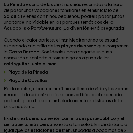
La Pineda
es uno de los destinos más recurridos a la hora
de pasar unas vacaciones familiares en el municipio de
Salou
. Si vienes con niños pequeños, podréis pasar juntos
una tarde inolvidable en los parques temáticos de la
Aquopolis
o
PortAvenutura
¡La diversión está asegurada!
Cuando el calor apriete, el mar Mediterráneo te estará
esperando a la orilla de las
playas de arena
que componen
la
Costa Dorada
. Son ideales para pegarte un buen
chapuzón o sentarte a tomar algo en alguno de los
chiringuitos junto al mar.
Playa de la Pineda
Playa de Cavallas
Por la noche , el
paseo marítimo
se llena de vida y las
zonas
verdes
de la urbanización se convertirán en el escenario
perfecto para tomarte un helado mientras disfrutas de la
brisa nocturna.
Existe una
buena conexión con el transporte público
y
el
aeropuerto más cercano
está a tan solo 6 km de distancia,
igual que las
estaciones de tren
, situadas a poco más de 2