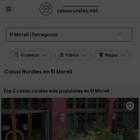
CasasRurales.net
Casas Rurales
Casas Rurales Cataluña
Casas Rurales
Tarragona
Casas Rurales El Morell
Las 2 mejores casas rurales en El Morell de 2026
El Morell (Tarragona)
Ordenar
Filtros
Mapa
Casas Rurales en El Morell
Ordenar por:
Top 2 casas rurales más populares en El Morell