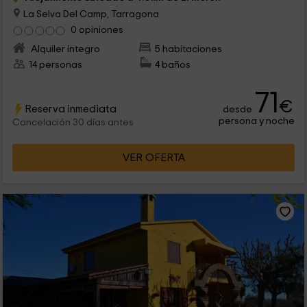
La Selva Del Camp, Tarragona
0 opiniones
Alquiler íntegro
5 habitaciones
14 personas
4 baños
71
€
Reserva inmediata
desde
persona y noche
Cancelación 30 días antes
VER OFERTA