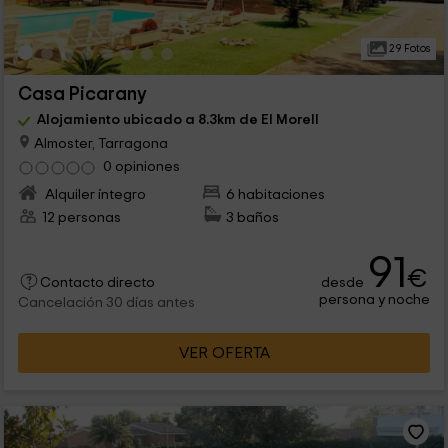
29 Fotos
Casa Picarany
Alojamiento ubicado a 8.3km de El Morell
Almoster, Tarragona
0 opiniones
Alquiler íntegro
6 habitaciones
12 personas
3 baños
91
€
desde
Contacto directo
persona y noche
Cancelación 30 días antes
VER OFERTA