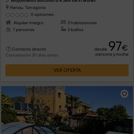
Alojamiento ubicado a 6.3km de El Morell
Renau, Tarragona
0 opiniones
Alquiler íntegro
3 habitaciones
7 personas
3 baños
97
€
desde
Contacto directo
persona y noche
Cancelación 30 días antes
VER OFERTA