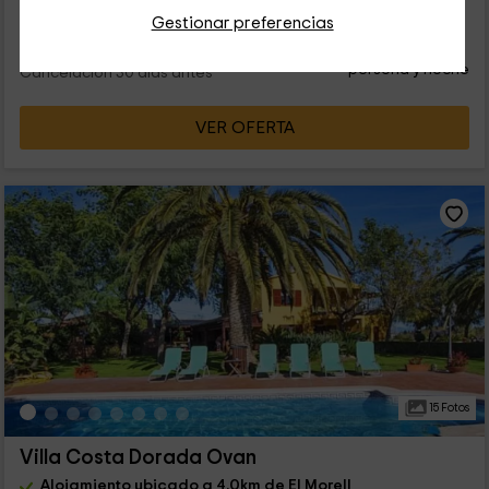
Gestionar preferencias
10
€
desde
Contacto directo
persona y noche
Cancelación 30 días antes
VER OFERTA
15 Fotos
Villa Costa Dorada Ovan
Alojamiento ubicado a 4.0km de El Morell