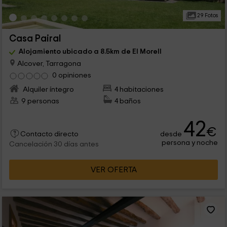
29 Fotos
Casa Pairal
Alojamiento ubicado a 8.5km de El Morell
Alcover, Tarragona
0 opiniones
Alquiler íntegro
4 habitaciones
9 personas
4 baños
42
€
desde
Contacto directo
persona y noche
Cancelación 30 días antes
VER OFERTA