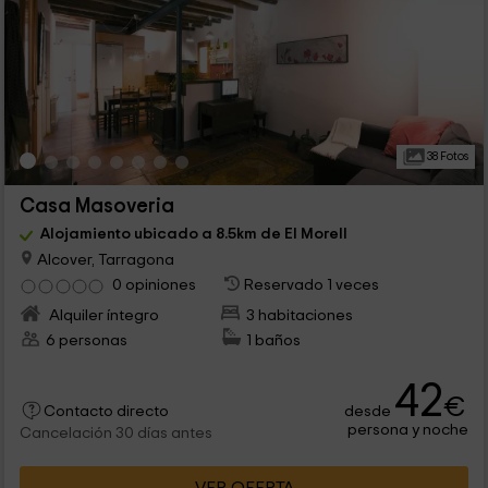
38 Fotos
Casa Masoveria
Alojamiento ubicado a 8.5km de El Morell
Alcover, Tarragona
0 opiniones
Reservado 1 veces
Alquiler íntegro
3 habitaciones
6 personas
1 baños
42
€
desde
Contacto directo
persona y noche
Cancelación 30 días antes