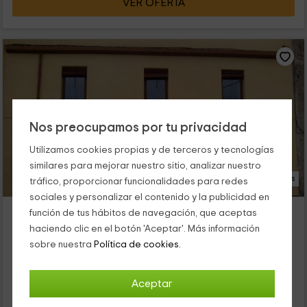
VER OFERTA
Nos preocupamos por tu privacidad
Utilizamos cookies propias y de terceros y tecnologías
similares para mejorar nuestro sitio, analizar nuestro
19 Fotos
tráfico, proporcionar funcionalidades para redes
sociales y personalizar el contenido y la publicidad en
Ca l'Horténsia
función de tus hábitos de navegación, que aceptas
Alojamiento ubicado a 3.8km de El Morell
haciendo clic en el botón 'Aceptar'. Más información
El Rourell, Tarragona
sobre nuestra
Política de cookies.
0 opiniones
Alquiler íntegro
4 habitaciones
Aceptar
10 personas
2 baños