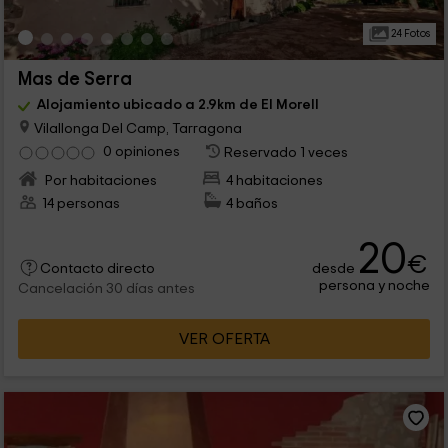
24 Fotos
Mas de Serra
Alojamiento ubicado a 2.9km de El Morell
Vilallonga Del Camp, Tarragona
0 opiniones
Reservado 1 veces
Por habitaciones
4 habitaciones
14 personas
4 baños
20
€
desde
Contacto directo
persona y noche
Cancelación 30 días antes
VER OFERTA