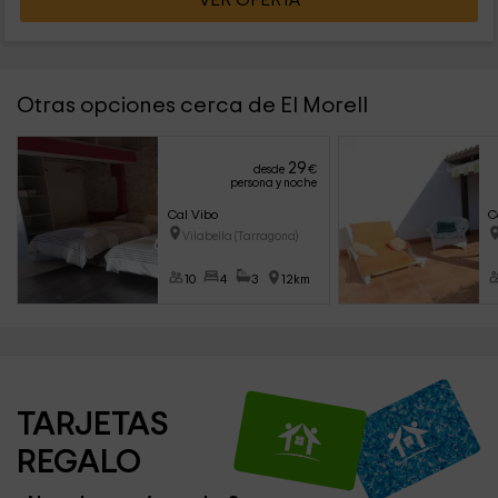
VER OFERTA
Otras opciones cerca de El Morell
29
desde
€
persona y noche
Cal Vibo
C
Vilabella (Tarragona)
10
4
3
12km
TARJETAS 
REGALO