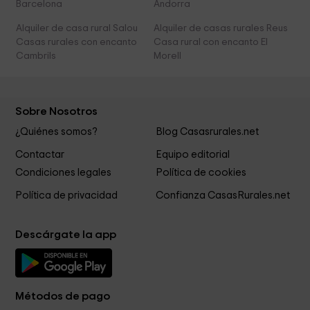
Barcelona
Andorra
Alquiler de casa rural Salou
Alquiler de casas rurales Reus
Casas rurales con encanto
Casa rural con encanto El
Cambrils
Morell
Sobre Nosotros
¿Quiénes somos?
Blog Casasrurales.net
Contactar
Equipo editorial
Condiciones legales
Política de cookies
Política de privacidad
Confianza CasasRurales.net
Descárgate la app
Métodos de pago