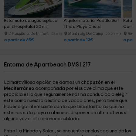
Ruta moto de agua biplaza 
Alquiler material Paddle Surf 
Ruta a
por L'Hospitalet 30 min
1 hora Playa Cristal
Cambri
L' Hospitalet De L'infant
Mont roig Del Camp
Riu
23.6 km
22.2 km
a partir de 85€
a partir de 13€
a part
Entorno de Apartbeach DMS I 217
La maravillosa opción de darnos un
chapuzón en el
Mediterráneo
acompañada por el suave clima que este
propicia es lo que seguramente nos ha conducido a elegir
este como nuestro destino de vacaciones, pero tiene que
haber algo interesante con lo que llenar las horas que no
estemos en la playa o al menos disponer de alternativas si
alguna vez el día amanece nublado.
Entre La Pineda y Salou, se encuentra enclavado uno de los