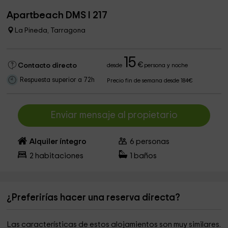
Apartbeach DMS I 217
La Pineda, Tarragona
15
€
Contacto directo
desde
persona y noche
Respuesta superior a 72h
Precio fin de semana desde 184€
Enviar mensaje al propietario
Alquiler íntegro
6
personas
2
habitaciones
1
baños
¿Preferirías hacer una reserva directa?
Las características de estos alojamientos son muy similares.