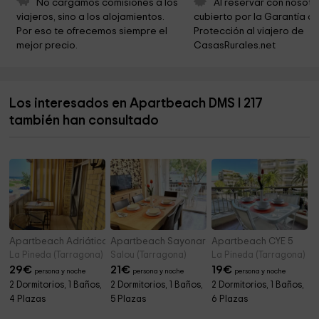
No cargamos comisiones a los 
Al reservar con nosotr
Parròquia Sant Fructuós
7,7 km
viajeros, sino a los alojamientos. 
cubierto por la Garantía de
Por eso te ofrecemos siempre el 
Protección al viajero de 
Parròquia de la Santísima Trinitad
7,7 km
mejor precio.
CasasRurales.net
Museu Nacional Arqueològic de Tarragona
7,7 km
Parròquia de la Santíssima Trinitat
7,7 km
Los interesados en Apartbeach DMS I 217
Museu Diocesà
7,8 km
también han consultado
Catedral de Tarragona
7,8 km
Apartbeach Adriático
Apartbeach Sayonara 2 Family
Apartbeach CYE 5
La Pineda (Tarragona)
Salou (Tarragona)
La Pineda (Tarragona)
29
€
21
€
19
€
persona y noche
persona y noche
persona y noche
2 Dormitorios, 1 Baños,
2 Dormitorios, 1 Baños,
2 Dormitorios, 1 Baños,
4 Plazas
5 Plazas
6 Plazas