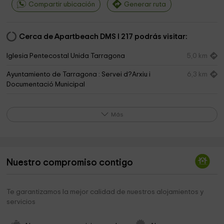
Compartir ubicación
Generar ruta
Cerca de Apartbeach DMS I 217 podrás visitar:
Iglesia Pentecostal Unida Tarragona
5,0 km
Ayuntamiento de Tarragona : Servei d?Arxiu i
6,3 km
Documentació Municipal
Necrópolis Paleocristiana de Tarragona
6,3 km
Más
Ortopedia Ceorma
6,9 km
Santa Maria de Vilafortuny
7,0 km
Tarragona Ayuntamiento
7,5 km
Nuestro compromiso contigo
Passeig Arqueològic
7,6 km
Te garantizamos la mejor calidad de nuestros alojamientos y
Iglesia Evangélica Bautista de Tarragona
7,6 km
servicios
Casa de la Festa
7,7 km