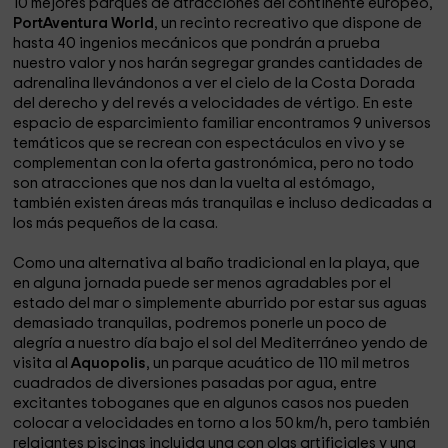
10 mejores parques de atracciones del continente europeo,
PortAventura World
, un recinto recreativo que dispone de
hasta 40 ingenios mecánicos que pondrán a prueba
nuestro valor y nos harán segregar grandes cantidades de
adrenalina llevándonos a ver el cielo de la Costa Dorada
del derecho y del revés a velocidades de vértigo. En este
espacio de esparcimiento familiar encontramos 9 universos
temáticos que se recrean con espectáculos en vivo y se
complementan con la oferta gastronómica, pero no todo
son atracciones que nos dan la vuelta al estómago,
también existen áreas más tranquilas e incluso dedicadas a
los más pequeños de la casa.
Como una alternativa al baño tradicional en la playa, que
en alguna jornada puede ser menos agradables por el
estado del mar o simplemente aburrido por estar sus aguas
demasiado tranquilas, podremos ponerle un poco de
alegría a nuestro día bajo el sol del Mediterráneo yendo de
visita al
Aquopolis
, un parque acuático de 110 mil metros
cuadrados de diversiones pasadas por agua, entre
excitantes toboganes que en algunos casos nos pueden
colocar a velocidades en torno a los 50 km/h, pero también
relajantes piscinas incluida una con olas artificiales y una