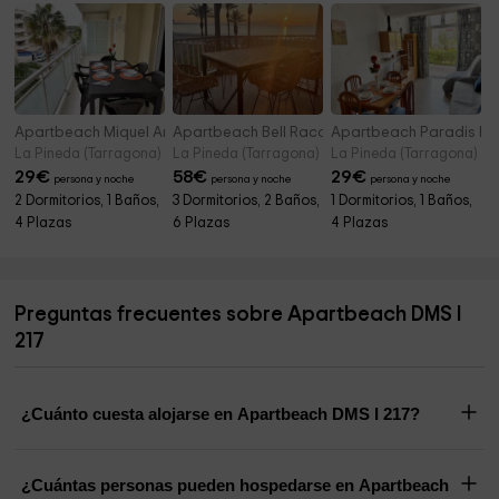
Apartbeach Miquel Antón
Apartbeach Bell Raco II
Apartbeach Paradis Pl
La Pineda (Tarragona)
La Pineda (Tarragona)
La Pineda (Tarragona)
29
€
58
€
29
€
persona y noche
persona y noche
persona y noche
2 Dormitorios, 1 Baños,
3 Dormitorios, 2 Baños,
1 Dormitorios, 1 Baños,
4 Plazas
6 Plazas
4 Plazas
Preguntas frecuentes sobre Apartbeach DMS I
217
¿Cuánto cuesta alojarse en Apartbeach DMS I 217?
¿Cuántas personas pueden hospedarse en Apartbeach