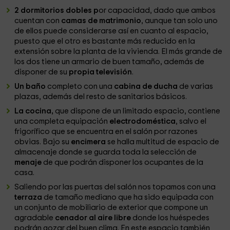
2 dormitorios dobles p
or capacidad, dado que ambos
cuentan con
camas de matrimonio
, aunque tan solo uno
de ellos puede considerarse así en cuanto al espacio,
puesto que el otro es bastante más reducido en la
extensión sobre la planta de la vivienda. El más grande de
los dos tiene un armario de buen tamaño, además de
disponer de su
propia televisión
.
Un baño
completo con una
cabina de ducha
de varias
plazas, además del resto de sanitarios básicos.
La cocina,
que dispone de un limitado espacio, contiene
una completa equipación
electrodoméstica
, salvo el
frigorífico que se encuentra en el salón por razones
obvias. Bajo su
encimera
se halla multitud de espacio de
almacenaje donde se guarda toda la selección de
menaje
de que podrán disponer los ocupantes de la
casa.
Saliendo por las puertas del salón nos topamos con una
terraza
de tamaño mediano que ha sido equipada con
un conjunto de mobiliario de exterior que compone un
agradable
cenador al aire libre
donde los huéspedes
podrán gozar del buen clima. En este espacio también