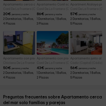
Apartamento cerca del mar con barbacoa II
Apartamento Conil solo para familias y parej
Apartment Atalaya pisc
Conil De La Frontera (Cádiz)
Conil De La Frontera (Cádiz)
Conil De La Frontera (Cád
20
€
86
€
57
€
persona y noche
persona y noche
persona y noche
2 Dormitorios, 1 Baños,
1 Dormitorios, 1 Baños,
2 Dormitorios, 1 Baños,
4 Plazas
3 Plazas
5 Plazas
Apartamento con piscina privada IV
Apartamento con piscina compartida A
Apartamento junto al m
Chiclana De La Frontera (Cádiz)
Conil De La Frontera (Cádiz)
Cádiz (Capital) (Cádiz)
50
€
43
€
56
€
persona y noche
persona y noche
persona y noche
2 Dormitorios, 1 Baños,
1 Dormitorios, 1 Baños,
2 Dormitorios, 1 Baños,
4 Plazas
2 Plazas
5 Plazas
Preguntas frecuentes sobre Apartamento cerca
del mar solo familias y parejas