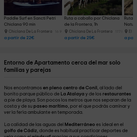
Paddle Surf en Sancti Petri 
Ruta a caballo por Chiclana 
Ruta a
Chiclana 90 min
de la Frontera, 1h
Natura
Chiclana De La Frontera
Chiclana De La Frontera
El P
16.9 km
17.7 km
a partir de 22€
a partir de 25€
a part
Entorno de Apartamento cerca del mar solo
familias y parejas
Nos encontramos
en pleno centro de Conil
, al lado del
bonito parque público de
La Atalaya
y de los
restaurantes
a pie de playa. Son pocos los metros que nos separan de la
costa y de su
paseo marítimo
, por el que podrás caminar y
ver la feria ambulante en temporada.
La calidad de las aguas del
Mediterráneo
es ideal en el
golfo de Cádiz
, donde es habitual practicar deportes de
vela como el
windsurf
gracias a sus condiciones