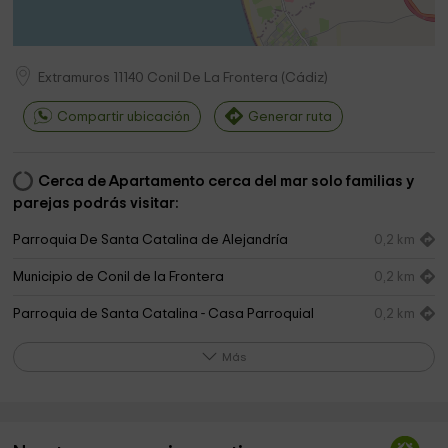
Extramuros
11140
Conil De La Frontera
(
Cádiz
)
Compartir ubicación
Generar ruta
Cerca de Apartamento cerca del mar solo familias y
parejas podrás visitar:
Parroquia De Santa Catalina de Alejandría
0,2 km
Municipio de Conil de la Frontera
0,2 km
Parroquia de Santa Catalina - Casa Parroquial
0,2 km
Museo Raíces Conileñas
0,2 km
Más
Ermita - Capilla de Nuestro Padre Jesús Nazareno
0,2 km
Atlántico Park
0,2 km