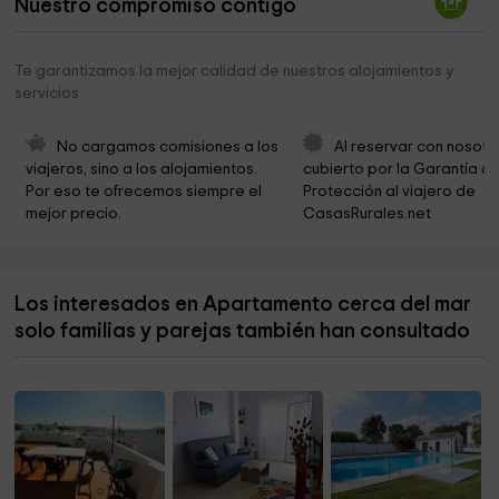
Nuestro compromiso contigo
Parroquia De Santa Catalina Casaparroquial
0,3 km
La Chanca (Centro de interpretación y
0,4 km
Te garantizamos la mejor calidad de nuestros alojamientos y
documentación del mar, el atún y las almadrabas
servicios
El Taller Del Arte
0,4 km
No cargamos comisiones a los 
Al reservar con nosotr
Sendero Cabo TRAFALGAR
0,7 km
viajeros, sino a los alojamientos. 
cubierto por la Garantía de
Por eso te ofrecemos siempre el 
Protección al viajero de 
Parroquia San Ambrosio
6,1 km
mejor precio.
CasasRurales.net
Playa Mangueta
8,4 km
Parroquia de Zahora
9,7 km
Los interesados en Apartamento cerca del mar
solo familias y parejas también han consultado