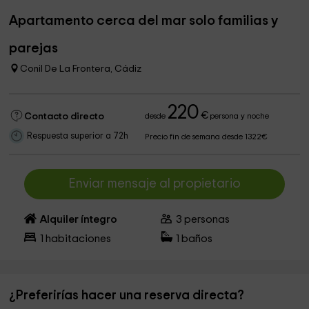
Apartamento cerca del mar solo familias y
parejas
Conil De La Frontera, Cádiz
220
€
Contacto directo
desde
persona y noche
Respuesta superior a 72h
Precio fin de semana desde 1322€
Enviar mensaje al propietario
Alquiler íntegro
3
personas
1
habitaciones
1
baños
¿Preferirías hacer una reserva directa?