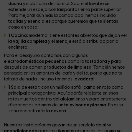
ducha
y mobiliario de mármol. Sobre el lavabo se
extiende un espejo con lámparitas en la parte superior.
Para mejorar aún más la comodidad, hemos incluido
toallas y esenciales
porque queremos que te sientas
como en casa.
1 Cocina:
moderna, tiene estantes abiertos que dejan ver
la
vajilla completa
y el
menaje
está distribuido por la
encimera.
Para el desayuno contamos con algunos
electrodomésticos pequeños
como la
tostadora
y para
después de comer,
productos de limpieza
. También hemos
pensado en los amantes del café y del té, por lo que no te
faltará de nada. ¡Incluso tenemos
lavadora
!
1 Sala de estar:
con un mullido
sofá- cama
en rojo como
principal protagonista. Aquí podrás relajarte en esos
ratos muertos dentro del alojamiento y para entretenerte
disponemos además de un
televisor de plasma
. En esta
zona encontrarás la
nevera
.
Nuestras instalaciones gozan de un servicio de
aire
acondicionado
para los días más calurosos, así como se