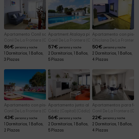
Apartamento Conil solo para familias y parejas
Apartment Atalaya piscina compartida solo fa
Apartamento con piscin
Conil De La Frontera (Cádiz)
Conil De La Frontera (Cádiz)
Chiclana De La Frontera 
86
€
57
€
50
€
persona y noche
persona y noche
persona y noche
1 Dormitorios, 1 Baños,
2 Dormitorios, 1 Baños,
2 Dormitorios, 1 Baños,
3 Plazas
5 Plazas
4 Plazas
Apartamento con piscina compartida A
Apartamento junto al mar con garaje
Apartamentos para fami
Conil De La Frontera (Cádiz)
Cádiz (Capital) (Cádiz)
Conil De La Frontera (Cád
43
€
56
€
22
€
persona y noche
persona y noche
persona y noche
1 Dormitorios, 1 Baños,
2 Dormitorios, 1 Baños,
2 Dormitorios, 1 Baños,
2 Plazas
5 Plazas
4 Plazas