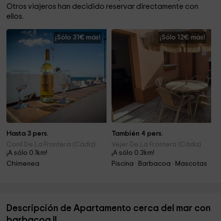
Otros viajeros han decidido reservar directamente con
ellos.
¡Sólo 31€ más!
¡Sólo 12€ más!
Hasta 3 pers.
También 4 pers.
Conil De La Frontera (Cádiz)
Vejer De La Frontera (Cádiz)
¡A sólo 0.1km!
¡A sólo 0.3km!
Chimenea
Piscina · Barbacoa · Mascotas
Descripción de Apartamento cerca del mar con
barbacoa II