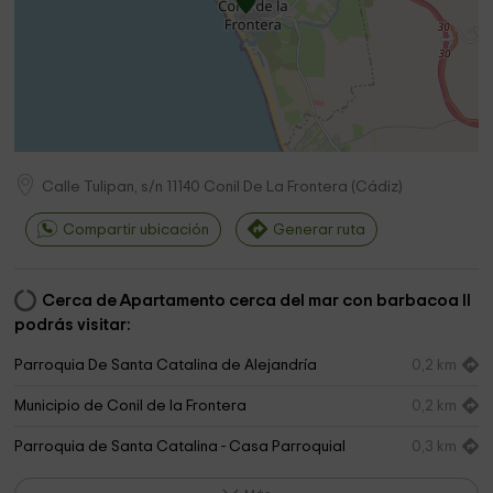
Calle Tulipan, s/n
11140
Conil De La Frontera
(
Cádiz
)
Compartir ubicación
Generar ruta
Cerca de Apartamento cerca del mar con barbacoa II
podrás visitar:
Parroquia De Santa Catalina de Alejandría
0,2 km
Municipio de Conil de la Frontera
0,2 km
Parroquia de Santa Catalina - Casa Parroquial
0,3 km
Museo Raíces Conileñas
0,3 km