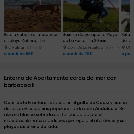
Ruta a caballo al atardecer 
Bautizo de parapente Playa 
Ruta a
en playa Zahora, 1'5h
de La Fontanilla 20 min
de la 
El Palmar
Conil De La Frontera
Chic
8.9 km
0.6 km
a partir de 55€
a partir de 75€
a part
Entorno de Apartamento cerca del mar con
barbacoa II
Conil de la Frontera
se ubica en el
golfo de Cádiz
y es una
de las provincias más populares de la bella
Andalucía
. Se
alza en blanco sobre la costa, conocida por el
espectáculo natural de luces que regala el atardecer y sus
playas de arena dorada
.