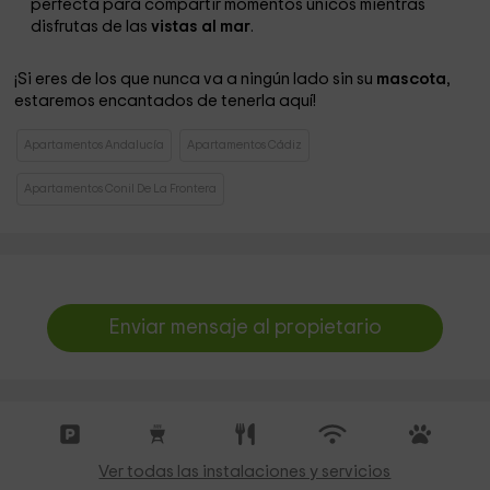
perfecta para compartir momentos únicos mientras
disfrutas de las
vistas al mar
.
¡Si eres de los que nunca va a ningún lado sin su
mascota
,
estaremos encantados de tenerla aquí!
Apartamentos Andalucía
Apartamentos Cádiz
Apartamentos Conil De La Frontera
Enviar mensaje al propietario
Ver todas las instalaciones y servicios