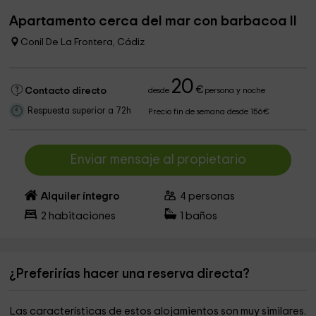
Apartamento cerca del mar con barbacoa II
Conil De La Frontera, Cádiz
20
€
Contacto directo
desde
persona y noche
Respuesta superior a 72h
Precio fin de semana desde 156€
Enviar mensaje al propietario
Alquiler íntegro
4
personas
2
habitaciones
1
baños
¿Preferirías hacer una reserva directa?
Las características de estos alojamientos son muy similares.