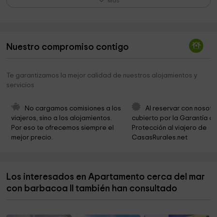
Más
Ermita - Capilla de Nuestro Padre Jesús Nazareno
0,3 km
Atlántico Park
0,3 km
Nuestro compromiso contigo
Parroquia De Santa Catalina Casaparroquial
0,3 km
El Taller Del Arte
0,4 km
Te garantizamos la mejor calidad de nuestros alojamientos y
servicios
La Chanca (Centro de interpretación y
0,4 km
documentación del mar, el atún y las almadrabas
No cargamos comisiones a los 
Al reservar con nosotr
Sendero Cabo TRAFALGAR
0,8 km
viajeros, sino a los alojamientos. 
cubierto por la Garantía de
Por eso te ofrecemos siempre el 
Protección al viajero de 
Parroquia San Ambrosio
6,2 km
mejor precio.
CasasRurales.net
Playa Mangueta
8,5 km
Parroquia de Zahora
9,8 km
Los interesados en Apartamento cerca del mar
con barbacoa II también han consultado