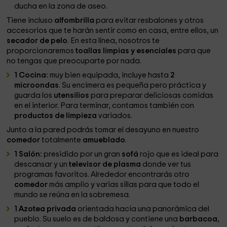
ducha en la zona de aseo.
Tiene incluso
alfombrilla
para evitar resbalones y otros
accesorios que te harán sentir como en casa, entre ellos, un
secador de pelo
. En esta línea, nosotros te
proporcionaremos
toallas limpias y esenciales
para que
no tengas que preocuparte por nada.
1 Cocina:
muy bien equipada, incluye hasta
2
microondas
. Su encimera es pequeña pero práctica y
guarda los
utensilios
para preparar deliciosas comidas
en el interior. Para terminar, contamos también con
productos de limpieza
variados.
Junto a la pared podrás tomar el desayuno en nuestro
comedor
totalmente
amueblado
.
1 Salón:
presidido por un gran
sofá
rojo que es ideal para
descansar y un
televisor de plasma
donde ver tus
programas favoritos. Alrededor encontrarás otro
comedor
más amplio y varias sillas para que todo el
mundo se reúna en la sobremesa.
1 Azotea privada
orientada hacia una panorámica del
pueblo. Su suelo es de baldosa y contiene una
barbacoa
,