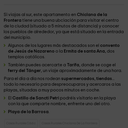
Si viajas al sur, este apartamento en
Chiclana de la
Frontera
tiene una buena ubciación para visitar el centro
de la ciudad (situado a 5 minutos de distancia) y conocer
los pueblos de alrededor, ya que está situado en la entrada
del municipio.
Algunos de los lugares más destacados son el
convento
de Jesús de Nazareno
o la
Ermita de santa Ana,
dos
templos católicos.
También puedes acercarte a
Tarifa
, donde se coge el
ferry del Tánger
, un viaje aproximadamente de una hora.
Para el día a día nos rodean
supermercados, tiendas
...
todo lo necesario para despreocuparos y acercaros a las
playas, situadas a muy pocos minutos en coche.
El
Castillo de Sancti Petri
podréis visitarlo en la playa
con la que comparte nombre, enfrente uno del otro.
Playa de la Barrosa
.
Casas Rurales Cádiz
Casas Rurales Chiclana De La Frontera