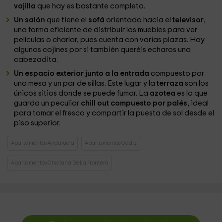
vajilla
que hay es bastante completa.
Un salón
que tiene el
sofá
orientado hacia el
televisor
,
una forma eficiente de distribuir los muebles para ver
películas o charlar, pues cuenta con varias plazas. Hay
algunos cojines por si también queréis echaros una
cabezadita.
Un espacio exterior junto a la entrada
compuesto por
una mesa y un par de sillas. Este lugar y la
terraza
son los
únicos sitios donde se puede fumar. La
azotea
es la que
guarda un peculiar
chill out compuesto por palés
, ideal
para tomar el fresco y compartir la puesta de sol desde el
piso superior.
Apartamentos Andalucía
Apartamentos Cádiz
Apartamentos Chiclana De La Frontera