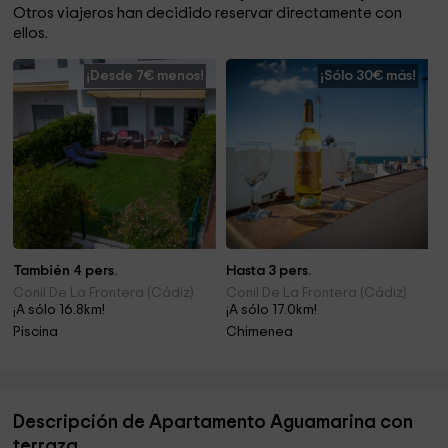
Otros viajeros han decidido reservar directamente con
ellos.
¡Desde 7€ menos!
¡Sólo 30€ más!
También 4 pers.
Hasta 3 pers.
Conil De La Frontera (Cádiz)
Conil De La Frontera (Cádiz)
¡A sólo 16.8km!
¡A sólo 17.0km!
Piscina
Chimenea
Descripción de Apartamento Aguamarina con
terraza