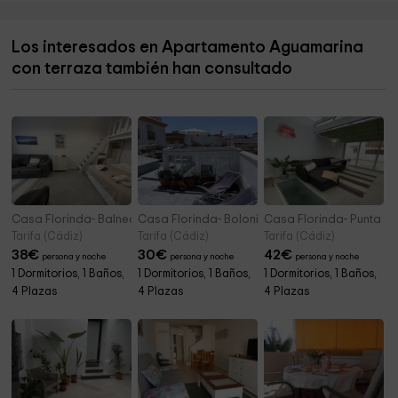
Iglesia de Jesucristo de los Santos de los Ultimos
17,0 km
Días
Los interesados en Apartamento Aguamarina
Parroquia De Santa Catalina de Alejandría
17,1 km
con terraza también han consultado
Municipio de Conil de la Frontera
17,1 km
Casa Florinda- Balneario
Casa Florinda- Bolonia
Casa Florinda- Punta de
Tarifa (Cádiz)
Tarifa (Cádiz)
Tarifa (Cádiz)
38
€
30
€
42
€
persona y noche
persona y noche
persona y noche
1 Dormitorios, 1 Baños,
1 Dormitorios, 1 Baños,
1 Dormitorios, 1 Baños,
4 Plazas
4 Plazas
4 Plazas