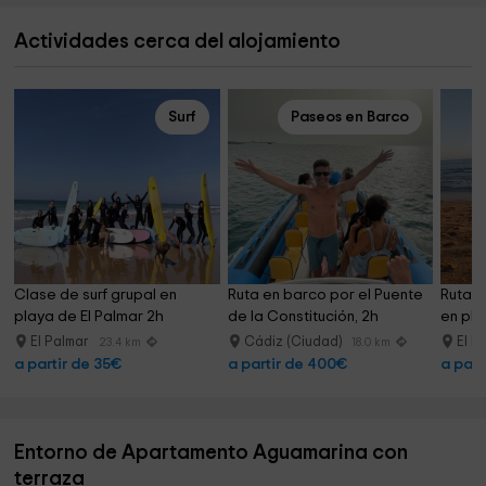
Actividades cerca del alojamiento
Surf
Paseos en Barco
Clase de surf grupal en 
Ruta en barco por el Puente 
Ruta a
playa de El Palmar 2h
de la Constitución, 2h
en pla
El Palmar
Cádiz (Ciudad)
El P
23.4 km
18.0 km
a partir de 35€
a partir de 400€
a part
Entorno de Apartamento Aguamarina con
terraza