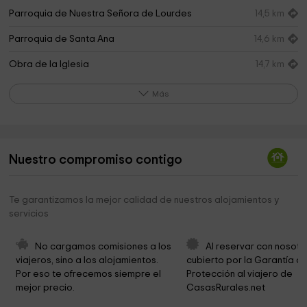
Parroquia de Nuestra Señora de Lourdes
14,5 km
Parroquia de Santa Ana
14,6 km
Obra de la Iglesia
14,7 km
Parroquía de Nuestra Señora de Loreto
14,7 km
Más
Parroquia Nuestra Señora de la Asunción
15,2 km
Parroquia de San Vicente de Paúl
15,4 km
Nuestro compromiso contigo
Solidaridad Don Bosco
15,7 km
Parroquia San Francisco Javier
15,8 km
Te garantizamos la mejor calidad de nuestros alojamientos y
servicios
Iglesia de San José
15,9 km
Iglesia Evangélica Bautista de Cádiz
16,1 km
No cargamos comisiones a los 
Al reservar con nosotr
viajeros, sino a los alojamientos. 
cubierto por la Garantía de
Iglesia Familiar Cristiana Ágape
16,5 km
Por eso te ofrecemos siempre el 
Protección al viajero de 
mejor precio.
CasasRurales.net
Parroquia de San Severiano
16,8 km