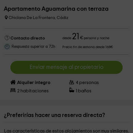
Apartamento Aguamarina con terraza
Chiclana De La Frontera, Cádiz
21
€
Contacto directo
desde
persona y noche
Respuesta superior a 72h
Precio fin de semana desde 168€
Enviar mensaje al propietario
Alquiler íntegro
4
personas
2
habitaciones
1
baños
¿Preferirías hacer una reserva directa?
Las características de estos alojamientos son muy similares.