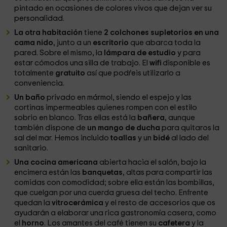
pintado en ocasiones de colores vivos que dejan ver su
personalidad.
La otra habitación
tiene
2 colchones supletorios en una
cama nido
, junto a un
escritorio
que abarca toda la
pared. Sobre el mismo, la
lámpara de estudio
y para
estar cómodos una silla de trabajo. El
wifi
disponible es
totalmente
gratuito
así que podŕeis utilizarlo a
conveniencia.
Un baño
privado en mármol, siendo el espejo y las
cortinas impermeables quienes rompen con el estilo
sobrio en blanco. Tras ellas está la
bañera
, aunque
también dispone de
un mango de
ducha
para quitaros la
sal del mar. Hemos incluido
toallas
y un
bidé
al lado del
sanitario.
Una cocina americana
abierta hacia el salón, bajo la
encimera están las
banquetas
, altas para compartir las
comidas con comodidad; sobre ella están las bombillas,
que cuelgan por una cuerda gruesa del techo. Enfrente
quedan la
vitrocerámica
y el resto de accesorios que os
ayudarán a elaborar una rica gastronomía casera, como
el
horno
. Los amantes del café tienen su
cafetera
y la