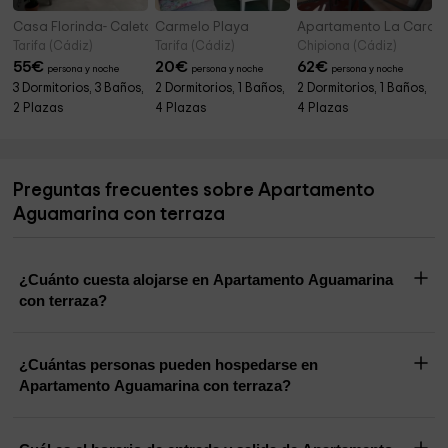
Casa Florinda- Caleta
Carmelo Playa
Apartamento La Carac
Tarifa (Cádiz)
Tarifa (Cádiz)
Chipiona (Cádiz)
55
€
20
€
62
€
persona y noche
persona y noche
persona y noche
3 Dormitorios, 3 Baños,
2 Dormitorios, 1 Baños,
2 Dormitorios, 1 Baños,
2 Plazas
4 Plazas
4 Plazas
Preguntas frecuentes sobre Apartamento
Aguamarina con terraza
¿Cuánto cuesta alojarse en Apartamento Aguamarina
con terraza?
¿Cuántas personas pueden hospedarse en
Apartamento Aguamarina con terraza?