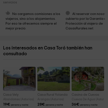
servicios
Ermita de Santa María
3,2 km
Parque
3,7 km
No cargamos comisiones a los 
Al reservar con nosotr
viajeros, sino a los alojamientos. 
cubierto por la Garantía de
Museo Etnográfico del Oriente de Asturias
3,8 km
Por eso te ofrecemos siempre el 
Protección al viajero de 
mejor precio.
CasasRurales.net
Iglesia de San Julián de Porrúa
3,9 km
Aparcamiento
3,9 km
Los interesados en Casa Toró también han
Playa de Andrin
4,0 km
consultado
Playa de troenzo
5,2 km
Casa Vely
Casa Rural Yolanda
Casina de Cuevas
Abandames (Asturias)
Arangas (Asturias)
Cuevas De Agua (Asturias
19
€
28
€
36
€
persona y noche
persona y noche
persona y noche