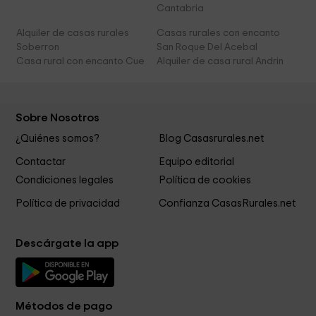
Cantabria
Alquiler de casas rurales
Casas rurales con encanto
Soberron
San Roque Del Acebal
Casa rural con encanto Cue
Alquiler de casa rural Andrin
Sobre Nosotros
¿Quiénes somos?
Blog Casasrurales.net
Contactar
Equipo editorial
Condiciones legales
Política de cookies
Política de privacidad
Confianza CasasRurales.net
Descárgate la app
Métodos de pago