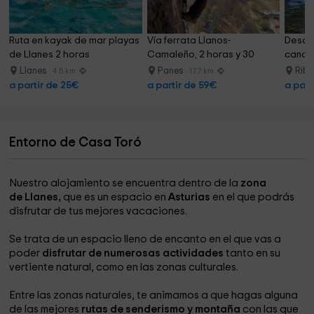
Ruta en kayak de mar playas 
Vía ferrata Llanos-
Descen
de Llanes 2 horas
Camaleño, 2 horas y 30 
canoa 
minutos
Llanes
Panes
Riba
4.5 km
17.7 km
a partir de 25€
a partir de 59€
a part
Entorno de Casa Toró
Nuestro alojamiento se encuentra dentro de la
zona
de Llanes,
que es un espacio en
Asturias
en el que podrás
disfrutar de tus mejores vacaciones.
Se trata de un espacio lleno de encanto en el que vas a
poder
disfrutar de numerosas actividades
tanto en su
vertiente natural, como en las zonas culturales.
Entre las zonas naturales, te animamos a que hagas alguna
de las mejores
rutas de senderismo y montaña
con las que