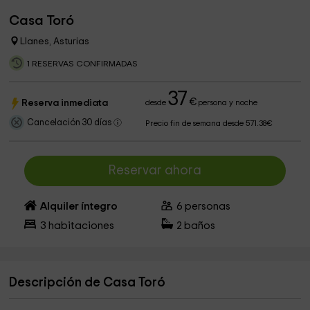
Casa Toró
Llanes, Asturias
1 RESERVAS CONFIRMADAS
37
€
Reserva inmediata
desde
persona y noche
Cancelación 30 días
Precio fin de semana desde 571.38€
Reservar ahora
Alquiler íntegro
6
personas
3
habitaciones
2
baños
Descripción de Casa Toró