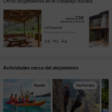
Otros alojamientos en el complejo Ruralia
23
€
desde
persona y noche
La Ensertal
Ribadesella (Asturias)
5
2
2
Actividades cerca del alojamiento
Kayaks
Vía Ferrata