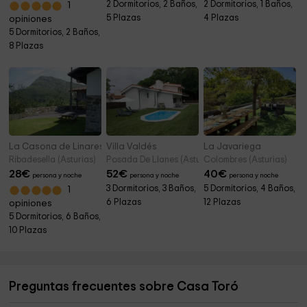
2 Dormitorios, 2 Baños,
2 Dormitorios, 1 Baños,
1
5 Plazas
4 Plazas
opiniones
5 Dormitorios, 2 Baños,
8 Plazas
La Casona de Linares
Villa Valdés
La Javariega
Ribadesella (Asturias)
Posada De Llanes (Asturias)
Colombres (Asturias)
28
€
52
€
40
€
persona y noche
persona y noche
persona y noche
3 Dormitorios, 3 Baños,
5 Dormitorios, 4 Baños,
1
6 Plazas
12 Plazas
opiniones
5 Dormitorios, 6 Baños,
10 Plazas
Preguntas frecuentes sobre Casa Toró