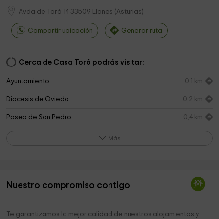
Avda de Toró 14
33509
Llanes
(
Asturias
)
Compartir ubicación
Generar ruta
Cerca de Casa Toró podrás visitar:
Ayuntamiento
0,1 km
Diocesis de Oviedo
0,2 km
Paseo de San Pedro
0,4 km
Paseo De San Pedro
0,5 km
Más
Faro de San Antón
0,7 km
Cementerio de Cue
1,8 km
Nuestro compromiso contigo
Prau Riu
1,9 km
Guadalupe Church
2,8 km
Te garantizamos la mejor calidad de nuestros alojamientos y