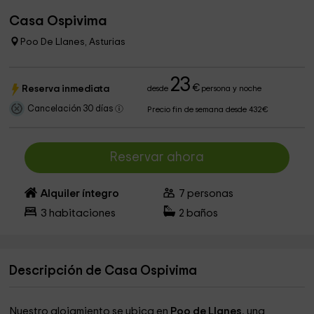
Casa Ospivima
Poo De Llanes, Asturias
23
€
Reserva inmediata
desde
persona y noche
Cancelación 30 días
Precio fin de semana desde 432€
Reservar ahora
Alquiler íntegro
7
personas
3
habitaciones
2
baños
Descripción de Casa Ospivima
Nuestro alojamiento se ubica en
Poo de Llanes
, una