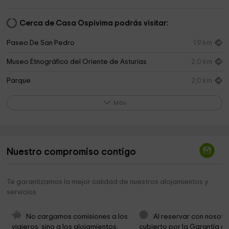
Cerca de Casa Ospivima podrás visitar:
Paseo De San Pedro
1,9 km
Museo Etnográfico del Oriente de Asturias
2,0 km
Parque
2,0 km
Aparcamiento
2,1 km
Más
Iglesia de San Julián de Porrúa
2,1 km
Ayuntamiento
2,2 km
Nuestro compromiso contigo
Paseo de San Pedro
2,3 km
Diocesis de Oviedo
2,4 km
Te garantizamos la mejor calidad de nuestros alojamientos y
servicios
Ermita de Santa María
2,7 km
Prau Riu
2,8 km
No cargamos comisiones a los 
Al reservar con nosotr
viajeros, sino a los alojamientos. 
cubierto por la Garantía de