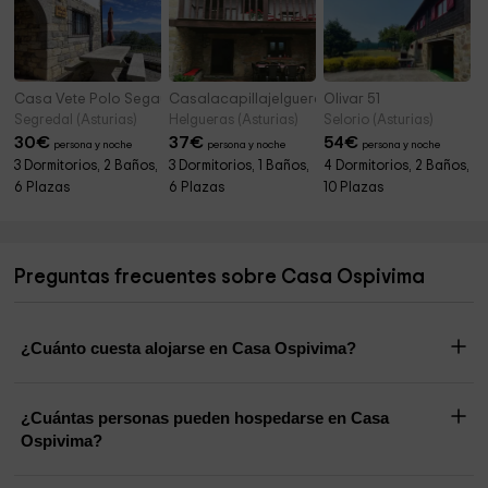
Casa Vete Polo Segau
Casalacapillajelgueres
Olivar 51
Segredal (Asturias)
Helgueras (Asturias)
Selorio (Asturias)
30
€
37
€
54
€
persona y noche
persona y noche
persona y noche
3 Dormitorios, 2 Baños,
3 Dormitorios, 1 Baños,
4 Dormitorios, 2 Baños,
6 Plazas
6 Plazas
10 Plazas
Preguntas frecuentes sobre Casa Ospivima
¿Cuánto cuesta alojarse en Casa Ospivima?
¿Cuántas personas pueden hospedarse en Casa
Ospivima?