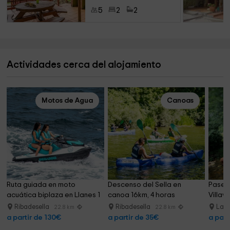
5
2
2
Actividades cerca del alojamiento
Motos de Agua
Canoas
Ruta guiada en moto 
Descenso del Sella en 
Paseo 
acuática biplaza en Llanes 1 
canoa 16km, 4 horas
Villav
h
Ribadesella
Ribadesella
La V
22.8 km
22.8 km
a partir de 130€
a partir de 35€
a part