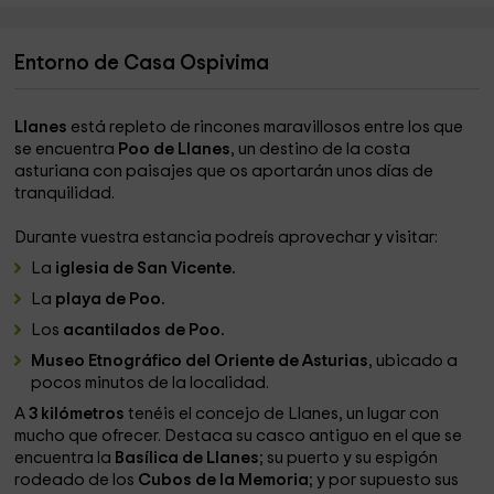
Entorno de Casa Ospivima
Llanes
está repleto de rincones maravillosos entre los que
se encuentra
Poo de Llanes
, un destino de la costa
asturiana con paisajes que os aportarán unos días de
tranquilidad.
Durante vuestra estancia podreís aprovechar y visitar:
La
iglesia de San Vicente.
La
playa de Poo.
Los
acantilados de Poo.
Museo Etnográfico del Oriente de Asturias
, ubicado a
pocos minutos de la localidad.
A
3 kilómetros
tenéis el concejo de Llanes, un lugar con
mucho que ofrecer. Destaca su casco antiguo en el que se
encuentra la
Basílica de Llanes
; su puerto y su espigón
rodeado de los
Cubos de la Memoria
; y por supuesto sus