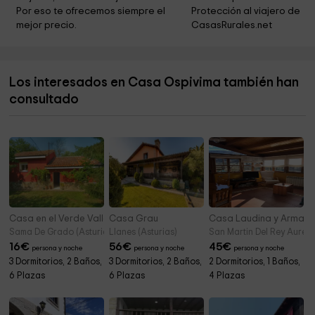
Faro de San Antón
2,8 km
Por eso te ofrecemos siempre el 
Protección al viajero de 
mejor precio.
CasasRurales.net
Guadalupe Church
2,9 km
Playa de troenzo
3,1 km
Los interesados en Casa Ospivima también han
Cementerio de Cue
4,0 km
consultado
Area recreativa ensenada Niembro
4,2 km
Casa en el Verde Valle
Casa Grau
Casa Laudina y Arman
Sama De Grado (Asturias)
Llanes (Asturias)
San Martin Del Rey Aurelio
16
€
56
€
45
€
persona y noche
persona y noche
persona y noche
3 Dormitorios, 2 Baños,
3 Dormitorios, 2 Baños,
2 Dormitorios, 1 Baños,
6 Plazas
6 Plazas
4 Plazas