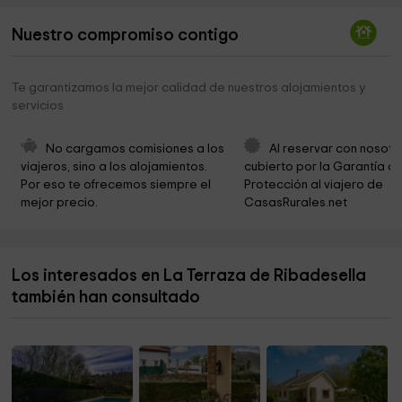
Parque Natural del Malecón
0,9 km
Nuestro compromiso contigo
Área Recreativa de Ardines
1,3 km
Parroquia de San Martín
1,8 km
Te garantizamos la mejor calidad de nuestros alojamientos y
servicios
Ermita Virgen del Carmen
2,2 km
Ermita de San Julián
2,7 km
No cargamos comisiones a los 
Al reservar con nosotr
viajeros, sino a los alojamientos. 
cubierto por la Garantía de
Hermitage of Nuestra Señora del Carmen
4,1 km
Por eso te ofrecemos siempre el 
Protección al viajero de 
mejor precio.
CasasRurales.net
Iglesia de San Esteban de Leces
4,3 km
Ermita de la Paz
4,3 km
Los interesados en La Terraza de Ribadesella
Ermita de San Martín
4,7 km
también han consultado
Ermita de San Antonio
5,3 km