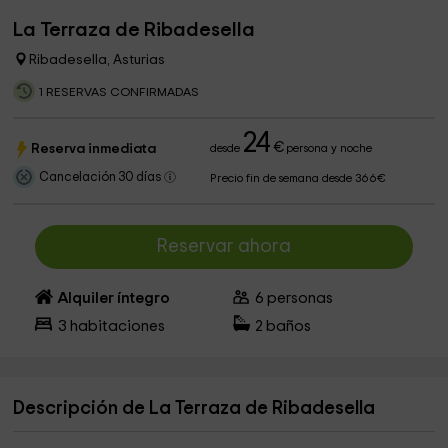
La Terraza de Ribadesella
Ribadesella, Asturias
1 RESERVAS CONFIRMADAS
24
€
Reserva inmediata
desde
persona y noche
Cancelación 30 días
Precio fin de semana desde 366€
Reservar ahora
Alquiler íntegro
6
personas
3
habitaciones
2
baños
Descripción de La Terraza de Ribadesella