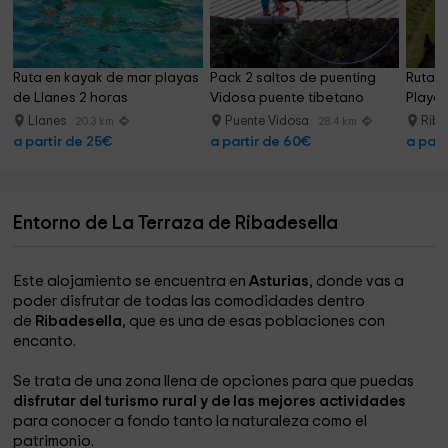
Ruta en kayak de mar playas 
Pack 2 saltos de puenting 
Ruta a
de Llanes 2 horas
Vidosa puente tibetano
Playa 
Llanes
Puente Vidosa
Riba
20.3 km
28.4 km
a partir de 25€
a partir de 60€
a part
Entorno de La Terraza de Ribadesella
Este alojamiento se encuentra en
Asturias
, donde vas a
poder disfrutar de todas las comodidades dentro
de
Ribadesella
, que es una de esas poblaciones con
encanto.
Se trata de una zona llena de opciones para que puedas
disfrutar del turismo rural y de las mejores actividades
para conocer a fondo tanto la naturaleza como el
patrimonio.