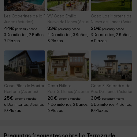
Les Caperines de la Riega
VV Casa Emilia
Casa Las Hortensias
Junco (Asturias)
Nueva de Llanes (Asturias)
Nueva de Llanes (Asturias
44
€
33
€
20
€
persona y noche
persona y noche
persona y noche
3 Dormitorios, 2 Baños,
4 Dormitorios, 3 Baños,
3 Dormitorios, 2 Baños,
7 Plazas
8 Plazas
6 Plazas
Casa Pilar de Hontoria
Casa Ekilore
Casa El Balandro de P
Hontoria (Asturias)
Poo De Llanes (Asturias)
Poo De Llanes (Asturias)
25
€
20
€
30
€
persona y noche
persona y noche
persona y noche
6 Dormitorios, 3 Baños,
4 Dormitorios, 2 Baños,
5 Dormitorios, 4 Baños,
10 Plazas
6 Plazas
10 Plazas
Preguntas frecuentes sobre La Terraza de