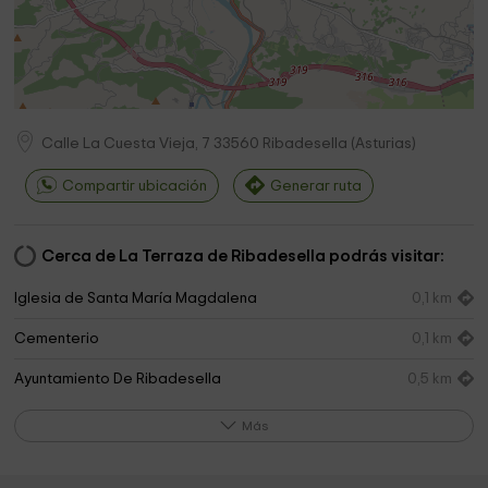
Calle La Cuesta Vieja, 7
33560
Ribadesella
(
Asturias
)
Compartir ubicación
Generar ruta
Cerca de La Terraza de Ribadesella podrás visitar:
Iglesia de Santa María Magdalena
0,1 km
Cementerio
0,1 km
Ayuntamiento De Ribadesella
0,5 km
El prau de San Juan
0,7 km
Más
Rock Art Center of Tito Bustillo
0,9 km