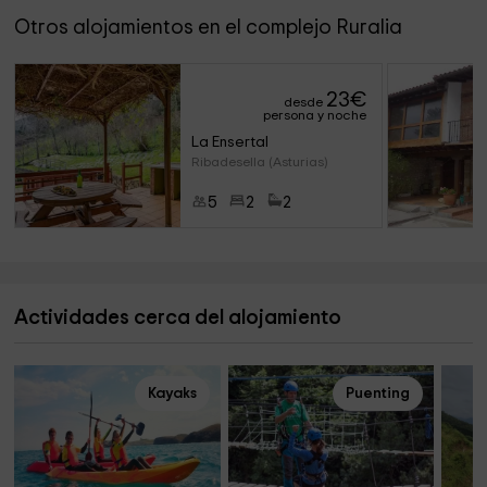
Otros alojamientos en el complejo Ruralia
23
€
desde
persona y noche
La Ensertal
Ribadesella (Asturias)
5
2
2
Actividades cerca del alojamiento
Kayaks
Puenting