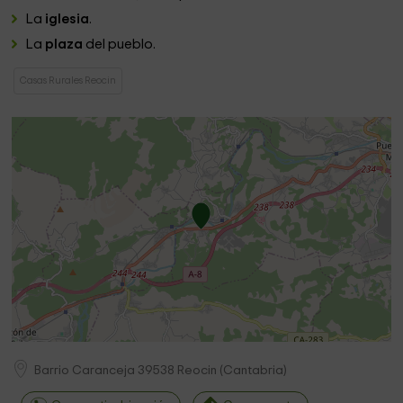
La
iglesia
.
La
plaza
del pueblo.
Casas Rurales Reocin
Barrio Caranceja
39538
Reocin
(
Cantabria
)