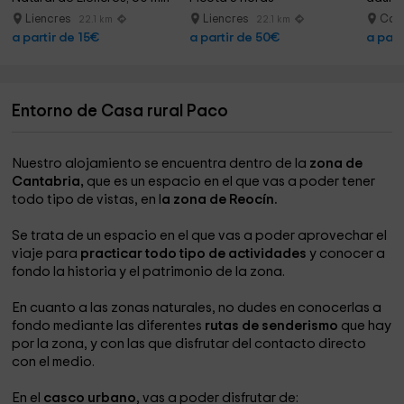
Liencres
Liencres
Cab
22.1 km
22.1 km
a partir de 15€
a partir de 50€
a part
Entorno de Casa rural Paco
Nuestro alojamiento se encuentra dentro de la
zona de
Cantabria,
que es un espacio en el que vas a poder tener
todo tipo de vistas, en l
a zona de Reocín.
Se trata de un espacio en el que vas a poder aprovechar el
viaje para
practicar todo tipo de actividades
y conocer a
fondo la historia y el patrimonio de la zona.
En cuanto a las zonas naturales, no dudes en conocerlas a
fondo mediante las diferentes
rutas de senderismo
que hay
por la zona, y con las que disfrutar del contacto directo
con el medio.
En el
casco urbano
, vas a poder disfrutar de: