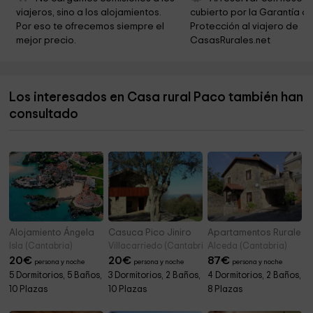
viajeros, sino a los alojamientos. 
cubierto por la Garantía de
Ermita de San Pedro
2,7 km
Por eso te ofrecemos siempre el 
Protección al viajero de 
mejor precio.
CasasRurales.net
Ermita de San Antonio
2,9 km
Ermita de la Virgen de las Nieves
3,2 km
Los interesados en Casa rural Paco también han
Cementerio
3,6 km
consultado
Cementerio de Cerrazo
4,0 km
Alojamiento Ángela
Casuca Pico Jiniro
Apartamentos Rurales 
Isla (Cantabria)
Villacarriedo (Cantabria)
Alceda (Cantabria)
20
€
20
€
87
€
persona y noche
persona y noche
persona y noche
5 Dormitorios, 5 Baños,
3 Dormitorios, 2 Baños,
4 Dormitorios, 2 Baños,
10 Plazas
10 Plazas
8 Plazas