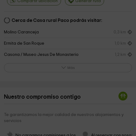
Compartir ubicación
Generar ruta
Cerca de Casa rural Paco podrás visitar:
Molino Caranceja
0,3 km
Ermita de San Roque
1,0 km
Casona / Museo Jesus De Monasterio
1,2 km
Feria De La Alubia Y La Hortaliza
1,2 km
Más
Ermita de Santa Eulalia
1,4 km
Junta Vecinal de Periedo
1,9 km
Nuestro compromiso contigo
Iglesia de San Miguel
1,9 km
Ermita de San Roque
2,4 km
Te garantizamos la mejor calidad de nuestros alojamientos y
servicios
Ermita de la Consolación
2,5 km
Ermita de San Antonio
2,6 km
No cargamos comisiones a los 
Al reservar con nosotr