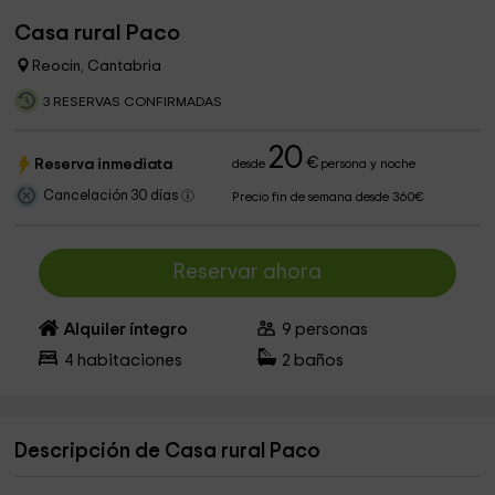
Casa rural Paco
Reocin, Cantabria
3 RESERVAS CONFIRMADAS
20
€
Reserva inmediata
desde
persona y noche
Cancelación 30 días
Precio fin de semana desde 360€
Reservar ahora
Alquiler íntegro
9
personas
4
habitaciones
2
baños
Descripción de Casa rural Paco