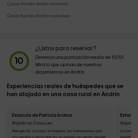
Casas Rurales Andrin chimenea
Casas Rurales Andrin nochevieja
¿Listos para reservar?
¡Tenemos una puntuación media de
10
/10!
10
Mira lo que opinan de nuestros
alojamientos en Andrin
Experiencias reales de huéspedes que se
han alojado en una casa rural en Andrin
Estancia de Patricia bratos
Estanci
Alojado en Casa Leo
Alojado 
Todo genial. La casa, la limpieza, las habitaciones que 
La casa ha 
son amplias y localizada en un pueblo con gente amable. 
alojamient