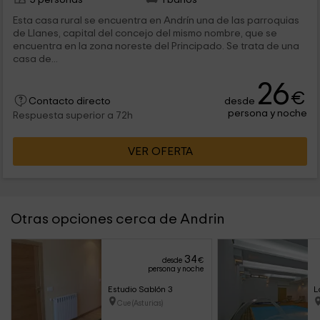
Esta casa rural se encuentra en Andrín una de las parroquias
de Llanes, capital del concejo del mismo nombre, que se
encuentra en la zona noreste del Principado. Se trata de una
casa de...
26
€
desde
Contacto directo
persona y noche
Respuesta superior a 72h
VER OFERTA
Otras opciones cerca de Andrin
34
desde
€
persona y noche
Estudio Sablón 3
L
Cue (Asturias)