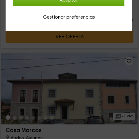
Aceptar
28
€
Reserva inmediata
desde
Gestionar preferencias
persona y noche
Cancelación 30 días antes
VER OFERTA
21 Fotos
Casa Marcos
Andrin, Asturias