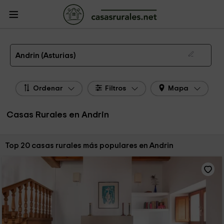
CasasRurales.net
Casas Rurales
Casas Rurales Asturias
Casas Rurales
Andrin
Las 20 mejores casas rurales en Andrin de 2026
Andrin (Asturias)
Ordenar
Filtros
Mapa
Casas Rurales en Andrin
Ordenar por:
Top 20 casas rurales más populares en Andrin