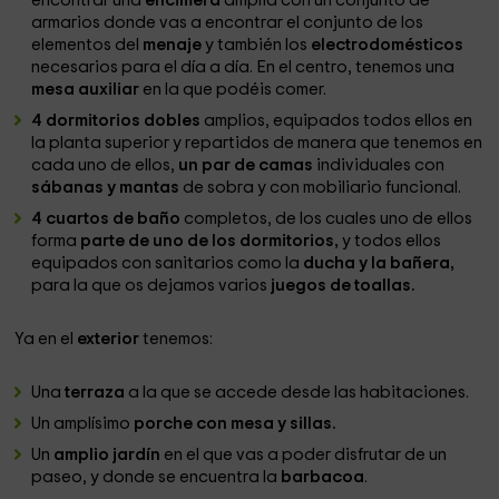
encontrar una
encimera
amplia con un conjunto de
armarios donde vas a encontrar el conjunto de los
elementos del
menaje
y también los
electrodomésticos
necesarios para el día a día. En el centro, tenemos una
mesa auxiliar
en la que podéis comer.
4 dormitorios dobles
amplios, equipados todos ellos en
la planta superior y repartidos de manera que tenemos en
cada uno de ellos,
un par de camas
individuales con
sábanas y mantas
de sobra y con mobiliario funcional.
4 cuartos de baño
completos, de los cuales uno de ellos
forma
parte de uno de los dormitorios,
y todos ellos
equipados con sanitarios como la
ducha y la bañera,
para la que os dejamos varios
juegos de toallas.
Ya en el
exterior
tenemos:
Una
terraza
a la que se accede desde las habitaciones.
Un amplísimo
porche con mesa y sillas.
Un
amplio jardín
en el que vas a poder disfrutar de un
paseo, y donde se encuentra la
barbacoa
.