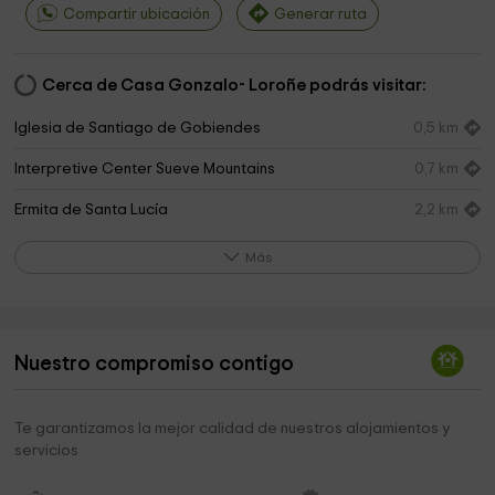
Compartir ubicación
Generar ruta
Cerca de Casa Gonzalo- Loroñe podrás visitar:
Iglesia de Santiago de Gobiendes
0,5 km
Interpretive Center Sueve Mountains
0,7 km
Ermita de Santa Lucía
2,2 km
Ayuntamiento de Caravia
3,1 km
Más
Parroquia de Nuestra Señora de la Consolación
3,2 km
Plaza de La ESTADÍA
3,4 km
Nuestro compromiso contigo
San Cristobal el Real
4,1 km
Picu Pienzu
4,2 km
Te garantizamos la mejor calidad de nuestros alojamientos y
servicios
Colunga Ayuntamiento
4,3 km