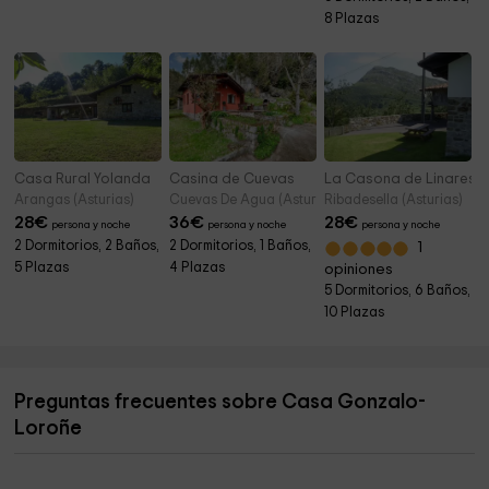
8 Plazas
Casa Rural Yolanda
Casina de Cuevas
La Casona de Linares
Arangas (Asturias)
Cuevas De Agua (Asturias)
Ribadesella (Asturias)
28
€
36
€
28
€
persona y noche
persona y noche
persona y noche
2 Dormitorios, 2 Baños,
2 Dormitorios, 1 Baños,
1
5 Plazas
4 Plazas
opiniones
5 Dormitorios, 6 Baños,
10 Plazas
Preguntas frecuentes sobre Casa Gonzalo-
Loroñe