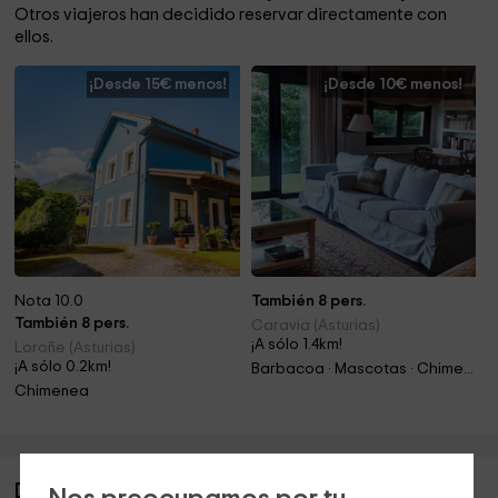
Otros viajeros han decidido reservar directamente con
ellos.
¡Desde 15€ menos!
¡Desde 10€ menos!
Nota 10.0
También 8 pers.
También 8 pers.
Caravia (Asturias)
¡A sólo 1.4km!
Loroñe (Asturias)
¡A sólo 0.2km!
Barbacoa · Mascotas · Chimenea
Chimenea
Descripción de Casa Gonzalo- Loroñe