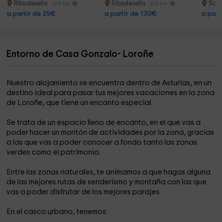
h
Ribadesella
Ribadesella
Sot
13.5 km
13.5 km
a partir de 25€
a partir de 130€
a part
Entorno de Casa Gonzalo- Loroñe
Nuestro alojamiento se encuentra dentro de Asturias, en un
destino ideal para pasar tus mejores vacaciones en la zona
de Loroñe, que tiene un encanto especial.
Se trata de un espacio lleno de encanto, en el que vas a
poder hacer un montón de actividades por la zona, gracias
a las que vas a poder conocer a fondo tanto las zonas
verdes como el patrimonio.
Entre las zonas naturales, te animamos a que hagas alguna
de las mejores rutas de senderismo y montaña con las que
vas a poder disfrutar de los mejores parajes.
En el casco urbano, tenemos: