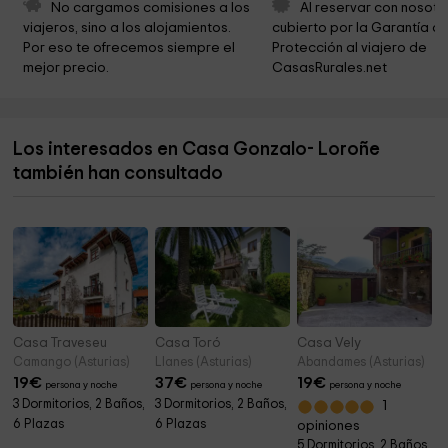
Jurassic Museum of Asturias
5,4 km
No cargamos comisiones a los 
Al reservar con nosotr
viajeros, sino a los alojamientos. 
cubierto por la Garantía de
Ermita de Santa Marina
6,1 km
Por eso te ofrecemos siempre el 
Protección al viajero de 
mejor precio.
CasasRurales.net
Parroquia de Santa Marina - Berbes
6,1 km
San Miguel de Cofiño
6,3 km
Los interesados en Casa Gonzalo- Loroñe
Ermita de San Antonio
6,3 km
también han consultado
Ermita de los Remedios
7,2 km
Casa Traveseu
Casa Toró
Casa Vely
Camango (Asturias)
Llanes (Asturias)
Abandames (Asturias)
19
€
37
€
19
€
persona y noche
persona y noche
persona y noche
3 Dormitorios, 2 Baños,
3 Dormitorios, 2 Baños,
1
6 Plazas
6 Plazas
opiniones
5 Dormitorios, 2 Baños,