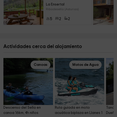
La Ensertal
Ribadesella (Asturias)
5
2
2
Actividades cerca del alojamiento
Canoas
Motos de Agua
Descenso del Sella en 
Ruta guiada en moto 
Tanda 
canoa 16km, 4h niños
acuática biplaza en Llanes 1 
Dueñas