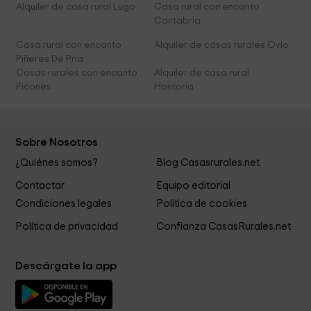
Alquiler de casa rural Lugo
Casa rural con encanto
Cantabria
Casa rural con encanto
Alquiler de casas rurales Ovio
Piñeres De Pria
Casas rurales con encanto
Alquiler de casa rural
Picones
Hontoria
Sobre Nosotros
¿Quiénes somos?
Blog Casasrurales.net
Contactar
Equipo editorial
Condiciones legales
Política de cookies
Política de privacidad
Confianza CasasRurales.net
Descárgate la app