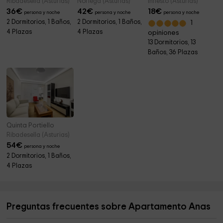
Ribadesella (Asturias)
Noriega (Asturias)
Infiesto (Asturias)
36
€
42
€
18
€
persona y noche
persona y noche
persona y noche
2 Dormitorios, 1 Baños,
2 Dormitorios, 1 Baños,
1
4 Plazas
4 Plazas
opiniones
13 Dormitorios, 13
Baños, 36 Plazas
Quinta Portiello
Ribadesella (Asturias)
54
€
persona y noche
2 Dormitorios, 1 Baños,
4 Plazas
Preguntas frecuentes sobre Apartamento Anas