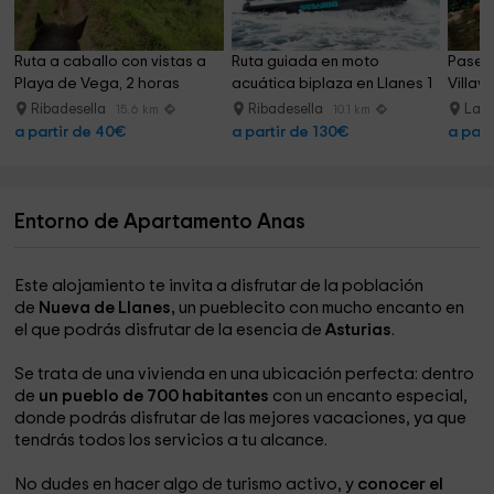
Ruta a caballo con vistas a 
Ruta guiada en moto 
Paseo 
Playa de Vega, 2 horas
acuática biplaza en Llanes 1 
Villav
h
Ribadesella
Ribadesella
La V
15.6 km
10.1 km
a partir de 40€
a partir de 130€
a part
Entorno de Apartamento Anas
Este alojamiento te invita a disfrutar de la población
de
Nueva de Llanes,
un pueblecito con mucho encanto en
el que podrás disfrutar de la esencia de
Asturias
.
Se trata de una vivienda en una ubicación perfecta: dentro
de
un pueblo de 700 habitantes
con un encanto especial,
donde podrás disfrutar de las mejores vacaciones, ya que
tendrás todos los servicios a tu alcance.
No dudes en hacer algo de turismo activo, y
conocer el