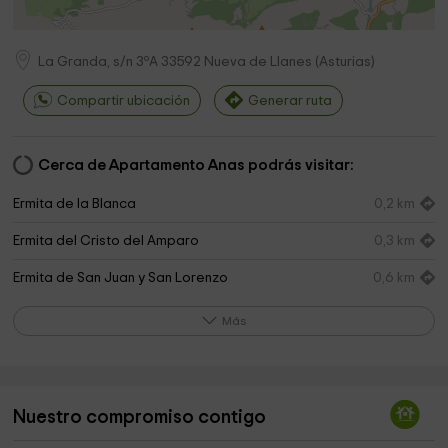
La Granda, s/n 3ºA
33592
Nueva de Llanes
(
Asturias
)
Compartir ubicación
Generar ruta
Cerca de Apartamento Anas podrás visitar:
Ermita de la Blanca
0,2 km
Ermita del Cristo del Amparo
0,3 km
Ermita de San Juan y San Lorenzo
0,6 km
Ermita de Nuestra Señora del Henar
0,6 km
Más
Ermita del Ángel
1,2 km
Ermita del Ángel
1,4 km
Nuestro compromiso contigo
Ermita de Santa Rita
1,6 km