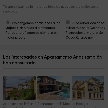
Ermita de la Soledad
2,1 km
Te garantizamos la mejor calidad de nuestros alojamientos y
servicios
Tejo Hontoria
2,4 km
Iglesia de San Miguel
2,4 km
No cargamos comisiones a los 
Al reservar con nosotr
viajeros, sino a los alojamientos. 
cubierto por la Garantía de
Ermita de la Encarnación
2,4 km
Por eso te ofrecemos siempre el 
Protección al viajero de 
mejor precio.
CasasRurales.net
Ermita de la Salud
2,4 km
Iglesia de San Pedro
2,6 km
Los interesados en Apartamento Anas también
Ermita de San Ramón
2,8 km
han consultado
Ermita de San Antonio
2,8 km
Apartamento El Cantábrico
Apartamentos El Marquesau 2
La Pontiga