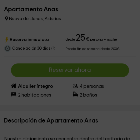
Apartamento Anas
Nueva de Llanes, Asturias
25
€
Reserva inmediata
desde
persona y noche
Cancelación 30 días
Precio fin de semana desde 200€
Reservar ahora
Alquiler íntegro
4
personas
2
habitaciones
2
baños
Descripción de Apartamento Anas
Nuestro alojamiento se encuentra dentro del territorio de