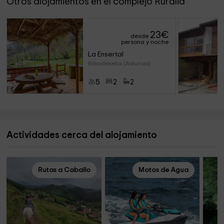
Otros alojamientos en el complejo Ruralia
23
€
desde
persona y noche
La Ensertal
Ribadesella (Asturias)
5
2
2
Actividades cerca del alojamiento
Rutas a Caballo
Motos de Agua