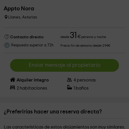
Appto Nora
Llanes, Asturias
31
€
Contacto directo
desde
persona y noche
Respuesta superior a 72h
Precio fin de semana desde 294€
Enviar mensaje al propietario
Alquiler íntegro
4
personas
2
habitaciones
1
baños
¿Preferirías hacer una reserva directa?
Las características de estos alojamientos son muy similares.