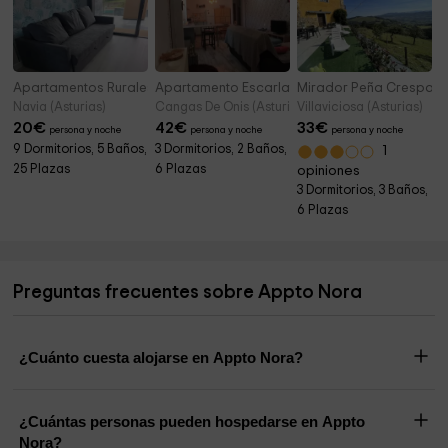
Apartamentos Rurales El Cañón
Apartamento Escarlata
Mirador Peña Crespa 6
Navia (Asturias)
Cangas De Onis (Asturias)
Villaviciosa (Asturias)
20
€
42
€
33
€
persona y noche
persona y noche
persona y noche
9 Dormitorios, 5 Baños,
3 Dormitorios, 2 Baños,
1
25 Plazas
6 Plazas
opiniones
3 Dormitorios, 3 Baños,
6 Plazas
Preguntas frecuentes sobre Appto Nora
¿Cuánto cuesta alojarse en Appto Nora?
¿Cuántas personas pueden hospedarse en Appto
Nora?