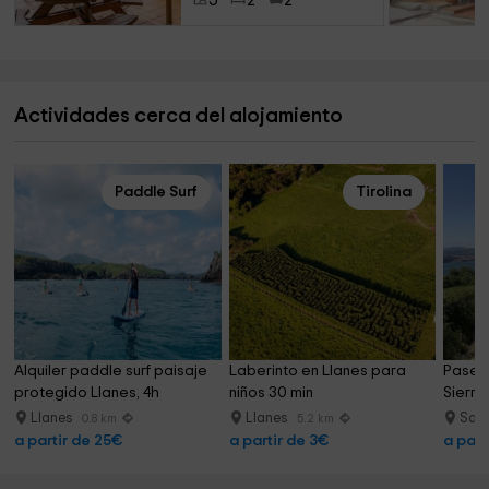
5
2
2
Actividades cerca del alojamiento
Paddle Surf
Tirolina
Alquiler paddle surf paisaje 
Laberinto en Llanes para 
Paseo 
protegido Llanes, 4h
niños 30 min
Sierra
Llanes
Llanes
Sant
0.8 km
5.2 km
a partir de 25€
a partir de 3€
a part