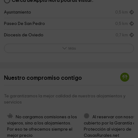
Cerca de Appto Nora podrás visitar:
Ayuntamiento
0,5 km
Paseo De San Pedro
0,5 km
Diocesis de Oviedo
0,7 km
Paseo de San Pedro
0,7 km
Más
Faro de San Antón
1,1 km
Prau Riu
1,8 km
Nuestro compromiso contigo
Cementerio de Cue
2,2 km
Guadalupe Church
2,6 km
Te garantizamos la mejor calidad de nuestros alojamientos y
servicios
Ermita de Santa María
2,8 km
Parque
3,3 km
No cargamos comisiones a los 
Al reservar con nosotr
viajeros, sino a los alojamientos. 
cubierto por la Garantía de
Museo Etnográfico del Oriente de Asturias
3,3 km
Por eso te ofrecemos siempre el 
Protección al viajero de 
mejor precio.
CasasRurales.net
Iglesia de San Julián de Porrúa
3,4 km