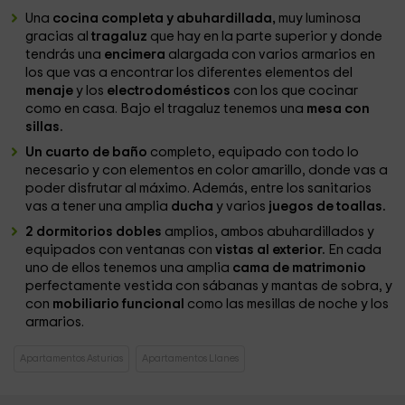
Una
cocina completa y abuhardillada,
muy luminosa
gracias al
tragaluz
que hay en la parte superior y donde
tendrás una
encimera
alargada con varios armarios en
los que vas a encontrar los diferentes elementos del
menaje
y los
electrodomésticos
con los que cocinar
como en casa. Bajo el tragaluz tenemos una
mesa con
sillas.
Un cuarto de baño
completo, equipado con todo lo
necesario y con elementos en color amarillo, donde vas a
poder disfrutar al máximo. Además, entre los sanitarios
vas a tener una amplia
ducha
y varios
juegos de toallas.
2 dormitorios dobles
amplios, ambos abuhardillados y
equipados con ventanas con
vistas al exterior.
En cada
uno de ellos tenemos una amplia
cama de matrimonio
perfectamente vestida con sábanas y mantas de sobra, y
con
mobiliario funcional
como las mesillas de noche y los
armarios.
Apartamentos Asturias
Apartamentos Llanes