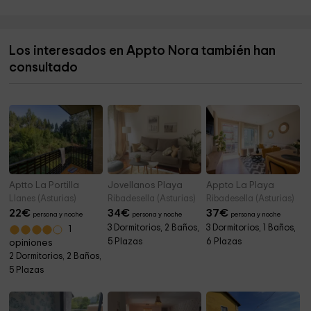
Aparcamiento
3,5 km
Los interesados en Appto Nora también han
Playa de Andrin
4,5 km
consultado
Playa de troenzo
4,8 km
Aptto La Portilla
Jovellanos Playa
Appto La Playa
Llanes (Asturias)
Ribadesella (Asturias)
Ribadesella (Asturias)
22
€
34
€
37
€
persona y noche
persona y noche
persona y noche
3 Dormitorios, 2 Baños,
3 Dormitorios, 1 Baños,
1
5 Plazas
6 Plazas
opiniones
2 Dormitorios, 2 Baños,
5 Plazas