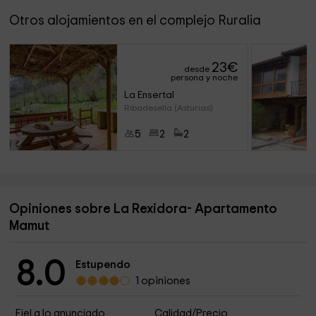
Otros alojamientos en el complejo Ruralia
23
€
desde
persona y noche
La Ensertal
Ribadesella (Asturias)
5
2
2
Opiniones sobre La Rexidora- Apartamento
Mamut
8.0
Estupendo
1 opiniones
Fiel a lo anunciado
Calidad/Precio