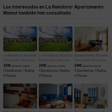
Los interesados en La Rexidora- Apartamento
Ermita de San Ramón
2,0 km
Mamut también han consultado
Ermita del Ángel
2,6 km
La Rexidora- Apartamento Rinoceronte Lanudo
La Rexidora- Apartamento Reno
Apartamento Riosella
Ribadesella (Asturias)
Ribadesella (Asturias)
Ribadesella (Asturias)
25
€
25
€
28
€
persona y noche
persona y noche
persona y noche
1 Dormitorios, 1 Baños,
1 Dormitorios, 1 Baños,
2 Dormitorios, 1 Baños,
4 Plazas
4 Plazas
4 Plazas