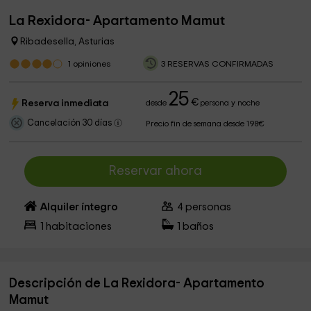
La Rexidora- Apartamento Mamut
Ribadesella, Asturias
1
opiniones
3 RESERVAS CONFIRMADAS
25
€
Reserva inmediata
desde
persona y noche
Cancelación 30 días
Precio fin de semana desde 198€
Reservar ahora
Alquiler íntegro
4
personas
1
habitaciones
1
baños
Descripción de La Rexidora- Apartamento
Mamut