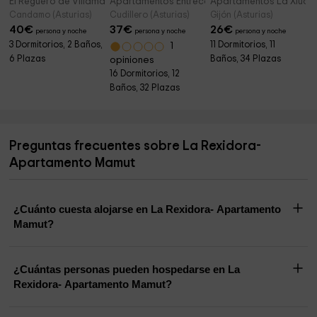
El Reguero de Villamarín
Apartamentos Entrecalles
Apartamentos La Xiuca
Candamo (Asturias)
Cudillero (Asturias)
Gijón (Asturias)
40
€
37
€
26
€
persona y noche
persona y noche
persona y noche
3 Dormitorios, 2 Baños,
11 Dormitorios, 11
1
6 Plazas
Baños, 34 Plazas
opiniones
16 Dormitorios, 12
Baños, 32 Plazas
Preguntas frecuentes sobre La Rexidora-
Apartamento Mamut
¿Cuánto cuesta alojarse en La Rexidora- Apartamento
Mamut?
¿Cuántas personas pueden hospedarse en La
Rexidora- Apartamento Mamut?