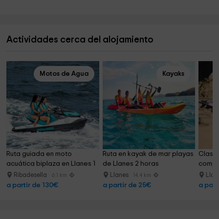
Actividades cerca del alojamiento
Motos de Agua
Kayaks
Ruta guiada en moto 
Ruta en kayak de mar playas 
Clases
acuática biplaza en Llanes 1 
de Llanes 2 horas
comple
h
Ribadesella
Llanes
Lla
6.1 km
14.4 km
a partir de 130€
a partir de 25€
a part