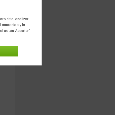
ro sitio, analizar
l contenido y la
el botón 'Aceptar'.
s)