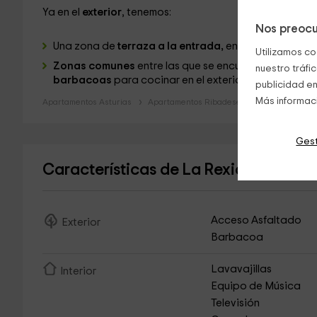
Ya en el
exterior
, tenemos:
Nos preocu
Una zona de
terraza a la entrada,
en la que os deja
Utilizamos co
Zonas comunes
entre las que se encuentran sus amp
nuestro tráfi
barbacoas
para cocinar en el exterior.
publicidad en
Más informac
Apartamentos Asturias
Apartamentos Ribadesella
Gest
Características de La Rexidora- Apa
Acceso Asfaltado
Exterior
Barbacoa
Lavavajillas
Interior
Equipo de Música
Televisión