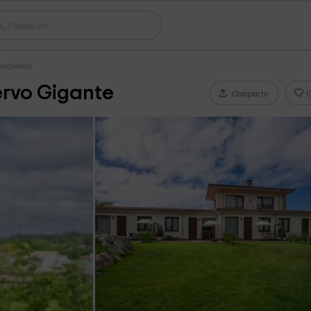
badesella
ervo Gigante
Compartir