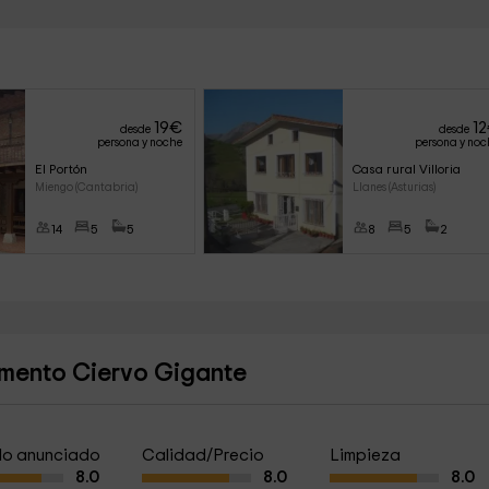
19
€
12
desde
desde
persona y noche
persona y noc
El Portón
Casa rural Villoria
Miengo (Cantabria)
Llanes (Asturias)
14
5
5
8
5
2
amento Ciervo Gigante
a lo anunciado
Calidad/Precio
Limpieza
8.0
8.0
8.0