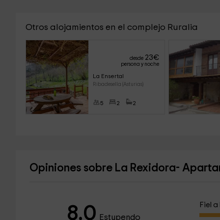
Otros alojamientos en el complejo Ruralia
23
€
desde
persona y noche
La Ensertal
Ribadesella (Asturias)
5
2
2
Opiniones sobre La Rexidora- Apart
Fiel 
8.0
Estupendo