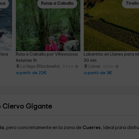
gua
Rutas a Caballo
Tiroli
tica 
Ruta a Caballo por Villaviciosa, 
Laberinto en Llanes para ni
Asturias 1h
30 min
La Vega (Ribadesella)
Llanes
11.9 km
13.3 km
a partir de 22€
a partir de 3€
o Ciervo Gigante
la
, pero concretamente en la zona de
Cuerres
, ideal para disfr