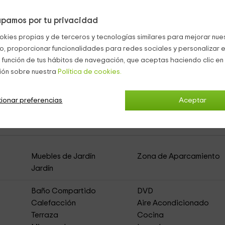
pamos por tu privacidad
mos
mobiliario
de exterior.
okies propias y de terceros y tecnologías similares para mejorar nuest
lios
jardines con mobiliario
funcional y también la zona de
co, proporcionar funcionalidades para redes sociales y personalizar e
 función de tus hábitos de navegación, que aceptas haciendo clic en 
ión sobre nuestra
Política de cookies.
ionar preferencias
Aceptar
rtamento Ciervo Gigante
(Apartamentos Rurale
Muebles de Jardín
Zona de Aparcamiento
Jardín
Baño Compartido
DVD
Calefacción
Aire Acondicionado
Terraza
Cocina