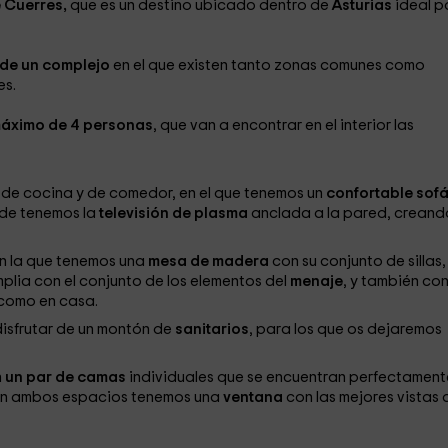
 Cuerres,
que es un destino ubicado dentro de
Asturias
ideal p
 de un complejo
en el que existen tanto zonas comunes como
es.
áximo de 4 personas
, que van a encontrar en el interior las
 de cocina y de comedor, en el que tenemos un
confortable sof
nde tenemos la
televisión de plasma
anclada a la pared, creand
en la que tenemos una
mesa de madera
con su conjunto de sillas,
plia con el conjunto de los elementos del
menaje
, y también con
 como en casa.
disfrutar de un montón de
sanitarios
, para los que os dejaremos
n
un par de camas
individuales que se encuentran perfectament
en ambos espacios tenemos una
ventana
con las mejores vistas a