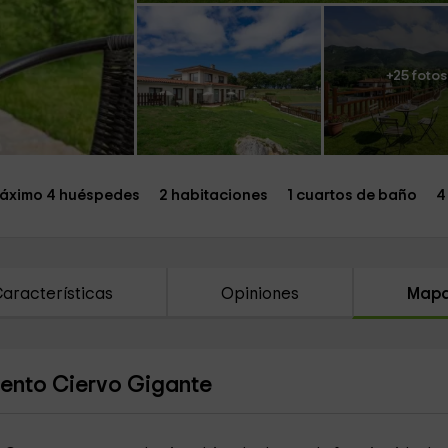
+25 fotos
áximo 4 huéspedes
2 habitaciones
1 cuartos de baño
4
aracterísticas
Opiniones
Map
mento Ciervo Gigante