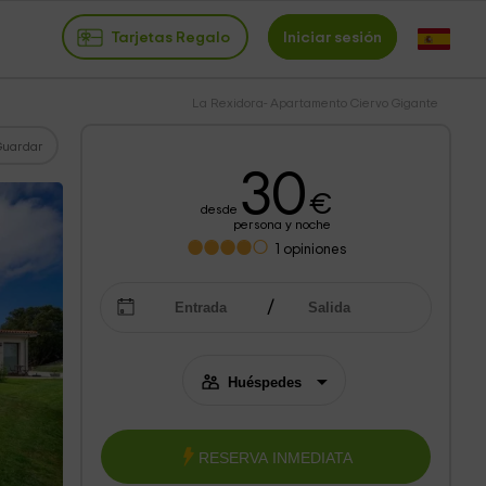
Tarjetas Regalo
Iniciar sesión
La Rexidora- Apartamento Ciervo Gigante
Guardar
30
€
desde
persona y noche
1
opiniones
RESERVA INMEDIATA