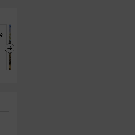
€
31
€
desde
he
persona y noche
Casa Rural La Maloca
Llanes (Asturias)
5
3
2