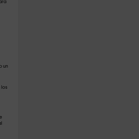
ara
á
o un
 los
e
l