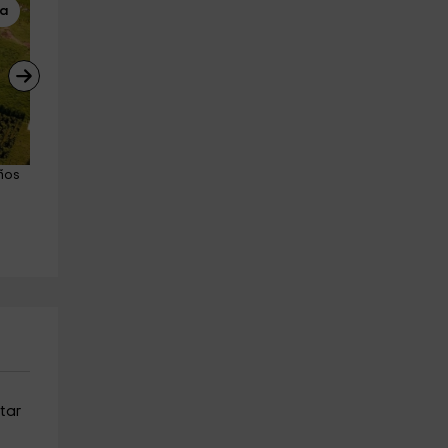
na
Kayaks
Surf
ños 
Ruta en kayak de mar playas 
Clases de surf y equipo 
de Llanes 2 horas
completo en Llanes 2h
Llanes
Llanes
14.4 km
19.2 km
a partir de 25€
a partir de 35€
utar