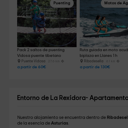
Puenting
Motos de A
Pack 2 saltos de puenting 
Ruta guiada en moto acuá
Vidosa puente tibetano
biplaza en Llanes 1 h
Puente Vidosa
Ribadesella
27.6 km
6.1 km
a partir de 60€
a partir de 130€
Entorno de La Rexidora- Apartament
Nuestro alojamiento se encuentra dentro de
Ribadesel
de la esencia de
Asturias
.