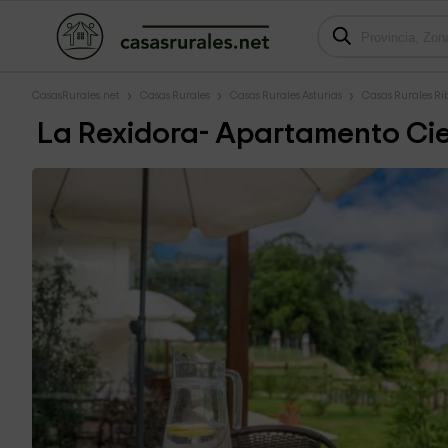
CasasRurales.net
Casas Rurales
Casas Rurales Asturias
Casas Rurales Ri
La Rexidora- Apartamento Ci