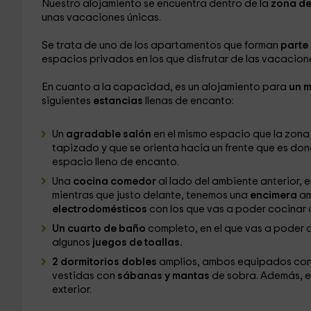
Nuestro alojamiento se encuentra dentro de la
zona de
unas vacaciones únicas.
Se trata de uno de los apartamentos que forman
parte
espacios privados en los que disfrutar de las vacacion
En cuanto a la capacidad, es un alojamiento para
un m
siguientes
estancias
llenas de encanto:
Un
agradable salón
en el mismo espacio que la zona
tapizado y que se orienta hacia un frente que es do
espacio lleno de encanto.
Una
cocina comedor
al lado del ambiente anterior, 
mientras que justo delante, tenemos una
encimera
am
electrodomésticos
con los que vas a poder cocinar
Un cuarto de baño
completo, en el que vas a poder 
algunos
juegos de toallas.
2 dormitorios dobles
amplios, ambos equipados co
vestidas con
sábanas y mantas
de sobra. Además, 
exterior.