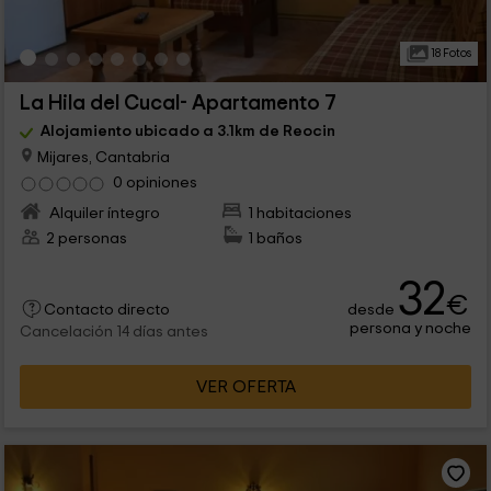
18 Fotos
La Hila del Cucal- Apartamento 7
Alojamiento ubicado a 3.1km de Reocin
Mijares, Cantabria
0 opiniones
Alquiler íntegro
1 habitaciones
2 personas
1 baños
32
€
desde
Contacto directo
persona y noche
Cancelación 14 días antes
VER OFERTA