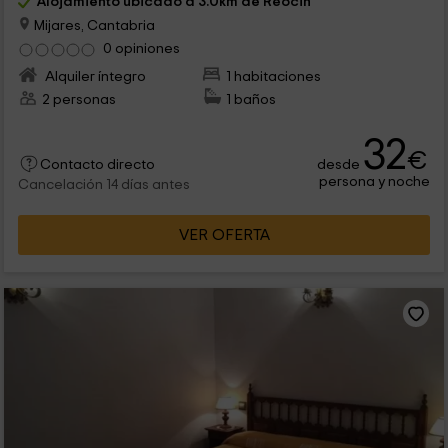
Alojamiento ubicado a 3.0km de Reocin
Mijares, Cantabria
0 opiniones
Alquiler íntegro
1 habitaciones
2 personas
1 baños
32
€
desde
Contacto directo
persona y noche
Cancelación 14 días antes
VER OFERTA