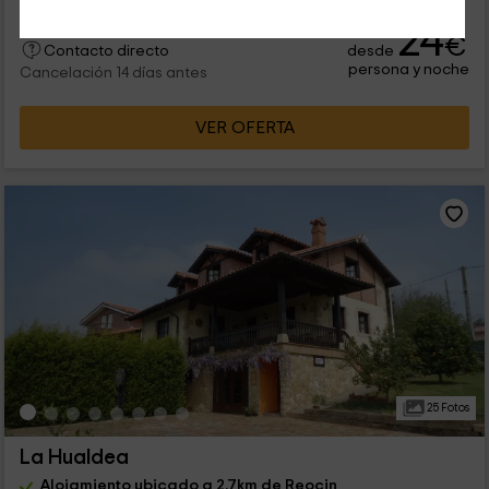
24
€
desde
Contacto directo
persona y noche
Cancelación 14 días antes
VER OFERTA
25 Fotos
La Hualdea
Alojamiento ubicado a 2.7km de Reocin