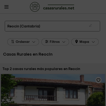
CasasRurales.net
Casas Rurales
Casas Rurales Cantabria
Casas Rurales
Reocin
Las 2 mejores casas rurales en Reocin de 2026
Reocin (Cantabria)
Ordenar
Filtros
Mapa
Casas Rurales en Reocin
Ordenar por:
Top 2 casas rurales más populares en Reocin