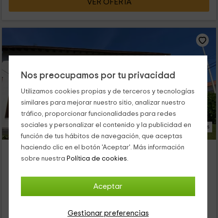
VER OFERTA
Nos preocupamos por tu privacidad
Utilizamos cookies propias y de terceros y tecnologías
similares para mejorar nuestro sitio, analizar nuestro
tráfico, proporcionar funcionalidades para redes
sociales y personalizar el contenido y la publicidad en
25 Fotos
función de tus hábitos de navegación, que aceptas
haciendo clic en el botón 'Aceptar'. Más información
Villa Sarin
sobre nuestra
Política de cookies.
Alojamiento ubicado a 2.7km de Reocin
Villapresente, Cantabria
0 opiniones
Aceptar
Alquiler íntegro
3 habitaciones
6 personas
1 baños
Gestionar preferencias