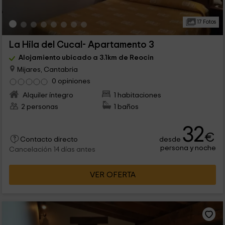
17 Fotos
La Hila del Cucal- Apartamento 3
Alojamiento ubicado a 3.1km de Reocin
Mijares, Cantabria
0 opiniones
Alquiler íntegro
1 habitaciones
2 personas
1 baños
32
€
desde
Contacto directo
persona y noche
Cancelación 14 días antes
VER OFERTA