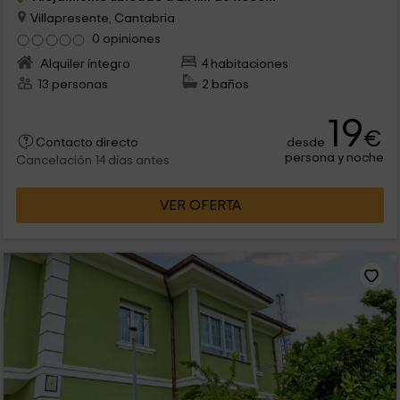
Villapresente, Cantabria
0 opiniones
Alquiler íntegro
4 habitaciones
13 personas
2 baños
19
€
desde
Contacto directo
persona y noche
Cancelación 14 días antes
VER OFERTA