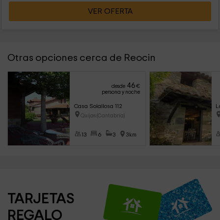
VER OFERTA
Otras opciones cerca de Reocin
46
desde
€
persona y noche
Casa Solallosa 112
L
Quijas (Cantabria)
13
6
3
3km
TARJETAS 
REGALO