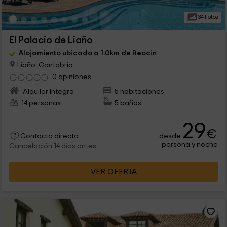
34 Fotos
El Palacio de Liaño
Alojamiento ubicado a 1.0km de Reocin
Liaño, Cantabria
0 opiniones
Alquiler íntegro
5 habitaciones
14 personas
5 baños
29
€
desde
Contacto directo
persona y noche
Cancelación 14 días antes
VER OFERTA