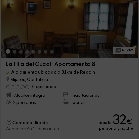
17 Fotos
La Hila del Cucal- Apartamento 8
Alojamiento ubicado a 3.1km de Reocin
Mijares, Cantabria
0 opiniones
Alquiler íntegro
1 habitaciones
2 personas
1 baños
32
€
desde
Contacto directo
persona y noche
Cancelación 14 días antes