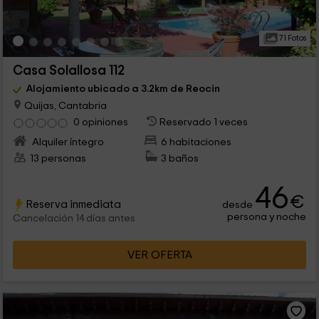
71 Fotos
Casa Solallosa 112
Alojamiento ubicado a 3.2km de Reocin
Quijas, Cantabria
0 opiniones
Reservado 1 veces
Alquiler íntegro
6 habitaciones
13 personas
3 baños
46
€
Reserva inmediata
desde
persona y noche
Cancelación 14 días antes
VER OFERTA