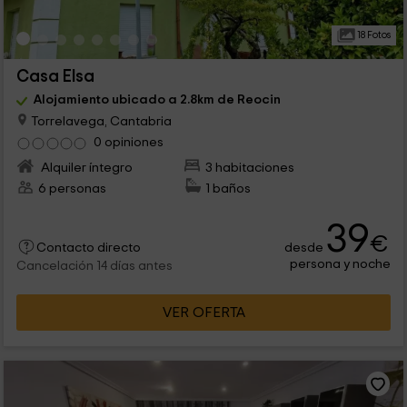
18 Fotos
Casa Elsa
Alojamiento ubicado a 2.8km de Reocin
Torrelavega, Cantabria
0 opiniones
Alquiler íntegro
3 habitaciones
6 personas
1 baños
39
€
desde
Contacto directo
persona y noche
Cancelación 14 días antes
VER OFERTA