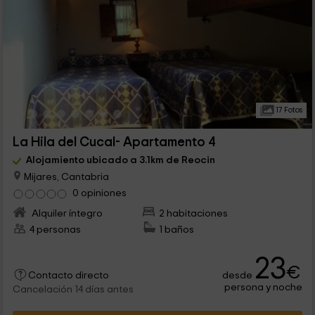
17 Fotos
La Hila del Cucal- Apartamento 4
Alojamiento ubicado a 3.1km de Reocin
Mijares, Cantabria
0 opiniones
Alquiler íntegro
2 habitaciones
4 personas
1 baños
23
€
desde
Contacto directo
persona y noche
Cancelación 14 días antes