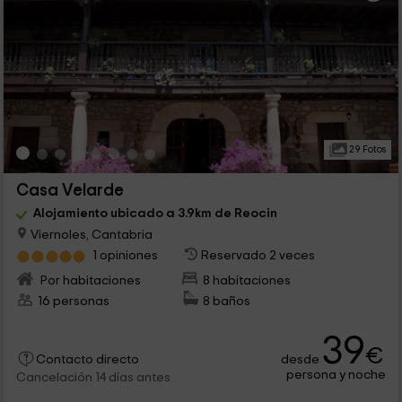
29 Fotos
Casa Velarde
Alojamiento ubicado a 3.9km de Reocin
Viernoles, Cantabria
1 opiniones
Reservado 2 veces
Por habitaciones
8 habitaciones
16 personas
8 baños
39
€
desde
Contacto directo
persona y noche
Cancelación 14 días antes