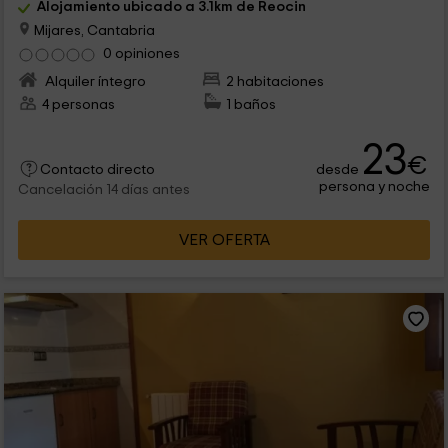
Alojamiento ubicado a 3.1km de Reocin
Mijares, Cantabria
0 opiniones
Alquiler íntegro
2 habitaciones
4 personas
1 baños
23
€
desde
Contacto directo
persona y noche
Cancelación 14 días antes
VER OFERTA