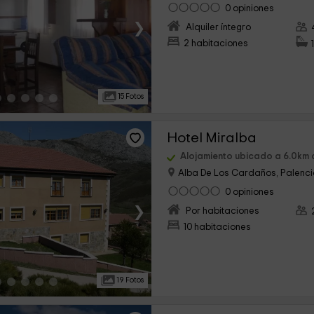
0 opiniones
›
Alquiler íntegro
2 habitaciones
15 Fotos
Hotel Miralba
Alojamiento ubicado a 6.0km 
Alba De Los Cardaños, Palenc
0 opiniones
›
Por habitaciones
10 habitaciones
19 Fotos