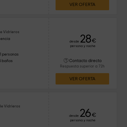
VER OFERTA
e Vidrieros
28
lencia
€
desde
persona y noche
11 personas
Contacto directo
5 baños
Respuesta superior a 72h
VER OFERTA
e Vidrieros
26
€
desde
persona y noche