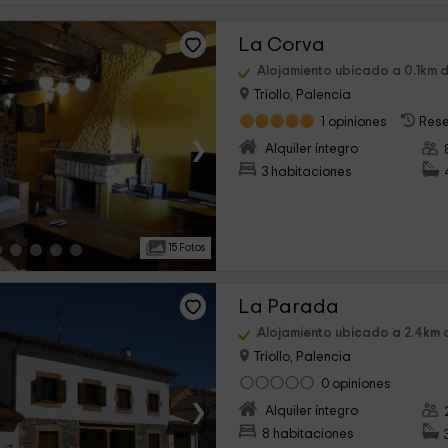
La Corva
Alojamiento ubicado a 0.1km d
Triollo, Palencia
1 opiniones
Rese
›
Alquiler íntegro
3 habitaciones
15 Fotos
La Parada
Alojamiento ubicado a 2.4km 
Triollo, Palencia
0 opiniones
›
Alquiler íntegro
8 habitaciones