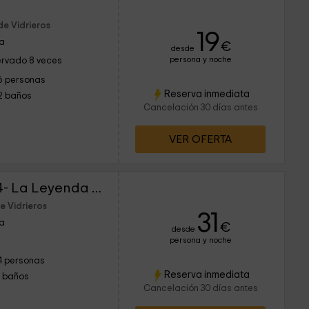
de Vidrieros
19
ia
€
desde
persona y noche
rvado 8 veces
6 personas
Reserva inmediata
2 baños
Cancelación 30 días antes
VER OFERTA
Paraíso Desconocido 4- La Leyenda del Curavacas
e Vidrieros
31
ia
€
desde
persona y noche
4 personas
Reserva inmediata
1 baños
Cancelación 30 días antes