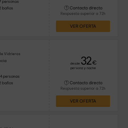
7 personas
Contacto directo
2 baños
Respuesta superior a 72h
VER OFERTA
e Vidrieros
32
ncia
€
desde
persona y noche
14 personas
Contacto directo
2 baños
Respuesta superior a 72h
VER OFERTA