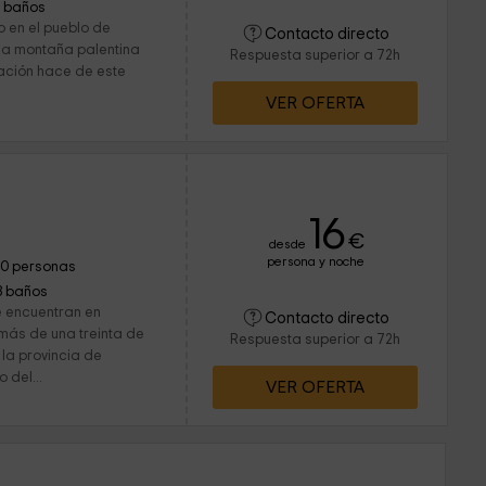
1 baños
o en el pueblo de
Contacto directo
la montaña palentina
Respuesta superior a 72h
ación hace de este
VER OFERTA
16
€
desde
persona y noche
10 personas
3 baños
e encuentran en
Contacto directo
más de una treinta de
Respuesta superior a 72h
 la provincia de
 del...
VER OFERTA