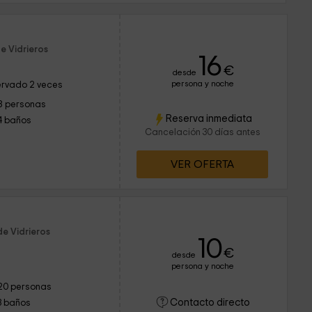
e Vidrieros
16
€
desde
persona y noche
rvado 2 veces
8 personas
Reserva inmediata
4 baños
Cancelación 30 días antes
VER OFERTA
de Vidrieros
10
€
desde
persona y noche
20 personas
Contacto directo
3 baños