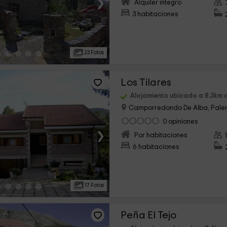
›
Alquiler íntegro
3 habitaciones
23 Fotos
Los Tilares
Alojamiento ubicado a 8.3km d
Camporredondo De Alba, Pale
0 opiniones
›
Por habitaciones
6 habitaciones
17 Fotos
Peña El Tejo