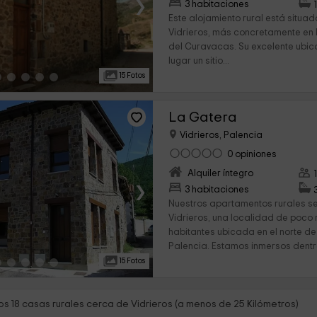
›
3 habitaciones
Este alojamiento rural está situad
Vidrieros, más concretamente en 
del Curavacas. Su excelente ubic
lugar un sitio...
15 Fotos
La Gatera
Vidrieros, Palencia
0 opiniones
Alquiler íntegro
›
3 habitaciones
Nuestros apartamentos rurales s
Vidrieros, una localidad de poco 
habitantes ubicada en el norte de
Palencia. Estamos inmersos dentro
15 Fotos
s 18 casas rurales cerca de Vidrieros (a menos de 25 Kilómetros)