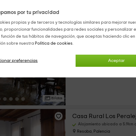
pamos por tu privacidad
13 Fotos
okies propias y de terceros y tecnologías similares para mejorar nuest
co, proporcionar funcionalidades para redes sociales y personalizar e
La Parda
 función de tus hábitos de navegación, que aceptas haciendo clic en 
ión sobre nuestra
Política de cookies.
Alojamiento ubicado a 2.5km d
Triollo, Palencia
0 opiniones
ionar preferencias
Aceptar
›
Alquiler íntegro
3 habitaciones
15 Fotos
Casa Rural Los Perale
Alojamiento ubicado a 5.9km d
Resoba, Palencia