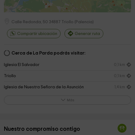
Calle Redonda, 50
34887
Triollo
(
Palencia
)
Compartir ubicación
Generar ruta
Cerca de La Parda podrás visitar:
Iglesia El Salvador
0,1 km
Triollo
0,1 km
Iglesia de Nuestra Señora de la Asunción
1,4 km
Iglesia de San Martín de Tours
2,5 km
Más
Mirador Alto De La Varga
3,5 km
Iglesia de San Juán
3,5 km
Nuestro compromiso contigo
Iglesia de San Justo and Pastor
3,6 km