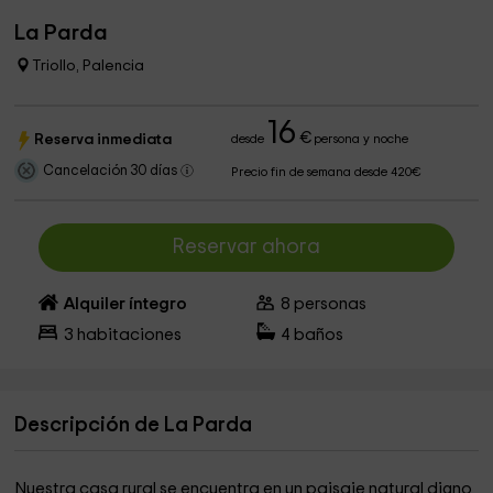
La Parda
Triollo, Palencia
16
€
Reserva inmediata
desde
persona y noche
Cancelación 30 días
Precio fin de semana desde 420€
Reservar ahora
Alquiler íntegro
8
personas
3
habitaciones
4
baños
Descripción de La Parda
Nuestra casa rural se encuentra en un paisaje natural digno