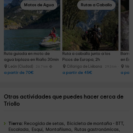
Motos de Agua
Rutas a Caballo
Ruta guiada en moto de 
Ruta a caballo junto a los 
Barran
agua biplaza en Riaño 30min
Picos de Europa, 2h
en Est
León (Ciudad)
Cillorigo de Liébana
Veli
26.7 km
29.3 km
a partir de 70€
a partir de 45€
a part
Otras actividades que puedes hacer cerca de
Triollo
Tierra:
Recogida de setas, Bicicleta de montaña - BTT,
Escalada, Esquí, Montañismo, Rutas gastronómicas,