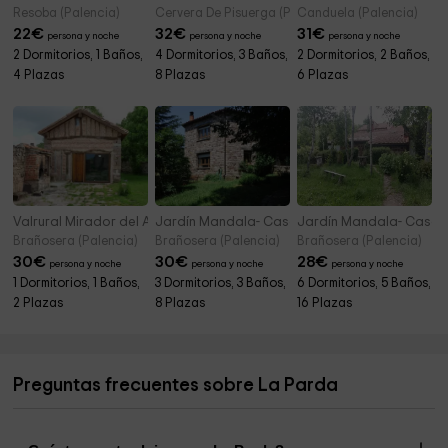
Resoba (Palencia)
Cervera De Pisuerga (Palencia)
Canduela (Palencia)
22
€
32
€
31
€
persona y noche
persona y noche
persona y noche
2 Dormitorios, 1 Baños,
4 Dormitorios, 3 Baños,
2 Dormitorios, 2 Baños,
4 Plazas
8 Plazas
6 Plazas
Valrural Mirador del Alba
Jardín Mandala- Casa Valle de Brezos
Jardín Mandala- Casa 
Brañosera (Palencia)
Brañosera (Palencia)
Brañosera (Palencia)
30
€
30
€
28
€
persona y noche
persona y noche
persona y noche
1 Dormitorios, 1 Baños,
3 Dormitorios, 3 Baños,
6 Dormitorios, 5 Baños,
2 Plazas
8 Plazas
16 Plazas
Preguntas frecuentes sobre La Parda