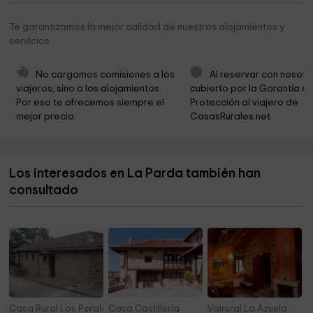
Ayuntamiento De Triollo
5,9 km
Te garantizamos la mejor calidad de nuestros alojamientos y
servicios
Parroquia de El Salvador
5,9 km
Iglesia de la Asunción
6,1 km
No cargamos comisiones a los 
Al reservar con nosotr
viajeros, sino a los alojamientos. 
cubierto por la Garantía de
Ayuntamiento de Velilla del Río Carrión
6,2 km
Por eso te ofrecemos siempre el 
Protección al viajero de 
mejor precio.
CasasRurales.net
Santibañez de Resoba
6,3 km
Iglesia de San Cristóbal
6,4 km
Los interesados en La Parda también han
Iglesia San Juán Degollado
6,7 km
consultado
Valle De Pineda
7,1 km
Casa Rural Los Peralejos B
Casa Castillería
Valrural La Azuela