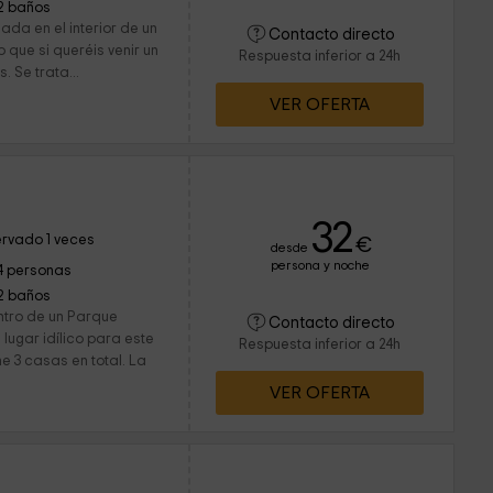
2 baños
ada en el interior de un
Contacto directo
 que si queréis venir un
Respuesta inferior a 24h
 Se trata...
VER OFERTA
a
32
rvado 1 veces
€
desde
persona y noche
4 personas
2 baños
ntro de un Parque
Contacto directo
lugar idílico para este
Respuesta inferior a 24h
e 3 casas en total. La
VER OFERTA