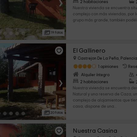
›
2 habitaciones
Nuestra vivienda se encuentra situ
complejo con más viviendas, por lo
grupo más grande, también podéis.
19 Fotos
El Gallinero
Castrejon De La Peña, Palenci
1 opiniones
Rese
Alquiler íntegro
›
2 habitaciones
Nuestra vivienda se encuentra de
Natural y una reserva de Caza, un 
complejo de alojamientos que tien
casa, dispone de una...
20 Fotos
Nuestra Casina