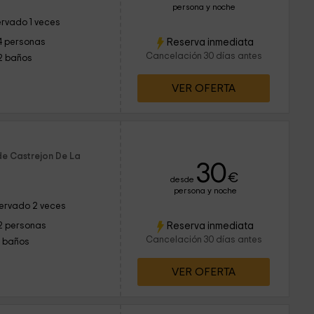
persona y noche
rvado 1 veces
Reserva inmediata
4 personas
Cancelación 30 días antes
2 baños
VER OFERTA
de Castrejon De La
30
€
desde
persona y noche
ervado 2 veces
Reserva inmediata
2 personas
Cancelación 30 días antes
1 baños
VER OFERTA