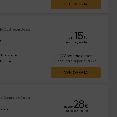
VER OFERTA
de Castrejon De La
15
€
desde
a
persona y noche
13 personas
Contacto directo
Respuesta superior a 72h
3 baños
VER OFERTA
de Castrejon De La
28
€
desde
lencia
persona y noche