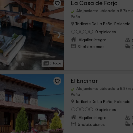
La Casa de Forja
Alojamiento ubicado a 5.7km 
Peña
Tarilonte De La Peña, Palencia
›
0 opiniones
Alquiler íntegro
3 habitaciones
31 Fotos
El Encinar
Alojamiento ubicado a 5.8km 
Peña
Tarilonte De La Peña, Palencia
›
0 opiniones
Alquiler íntegro
5 habitaciones