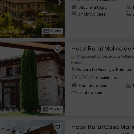
›
Alquiler íntegro
5 habitaciones
12 Fotos
Hotel Rural Molino de
Alojamiento ubicado a 9.9km 
Peña
Cervera De Pisuerga, Palencia
›
0 opiniones
Por habitaciones
5 habitaciones
29 Fotos
Hotel Rural Casa Mari