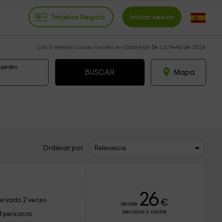
Tarjetas Regalo
Iniciar sesión
Las 3 mejores casas rurales en Castrejon De La Peña de 2026
spedes
Mapa
Ordenar por:
a
26
ervado 2 veces
€
desde
persona y noche
4 personas