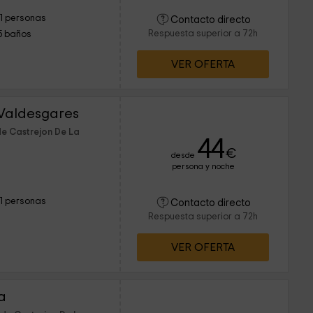
11 personas
Contacto directo
Respuesta superior a 72h
5 baños
VER OFERTA
 Valdesgares
de Castrejon De La
44
€
desde
persona y noche
11 personas
Contacto directo
Respuesta superior a 72h
VER OFERTA
a