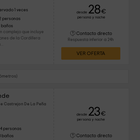
a
28
ervado 1 veces
€
desde
persona y noche
2 personas
1 baños
un complejo que incluye
Contacto directo
iones de la Cordillera
Respuesta inferior a 24h
..
VER OFERTA
lómetros)
ande
de Castrejon De La Peña
23
€
desde
persona y noche
14 personas
Contacto directo
3 baños