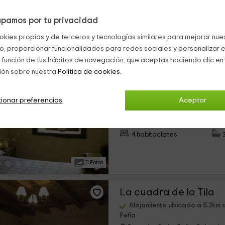
pamos por tu privacidad
16 Fotos
okies propias y de terceros y tecnologías similares para mejorar nuest
co, proporcionar funcionalidades para redes sociales y personalizar e
La Tila
 función de tus hábitos de navegación, que aceptas haciendo clic en 
ión sobre nuestra
Política de cookies.
Alojamiento ubicado a 5.2km 
Peña
Roscales De La Peña, Palencia
ionar preferencias
Aceptar
›
1 opiniones
Rese
Alquiler íntegro
4 habitaciones
11 Fotos
La cuadra de la Tila
Alojamiento ubicado a 5.2km 
Peña