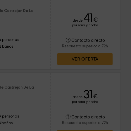
de Castrejon De La
41
€
desde
persona y noche
6 personas
Contacto directo
Respuesta superior a 72h
2 baños
VER OFERTA
de Castrejon De La
31
€
desde
persona y noche
9 personas
Contacto directo
Respuesta superior a 72h
3 baños