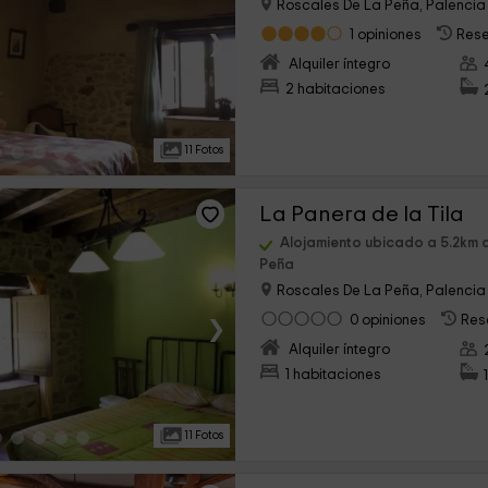
Roscales De La Peña, Palencia
›
1 opiniones
Rese
Alquiler íntegro
2 habitaciones
11 Fotos
La Panera de la Tila
Alojamiento ubicado a 5.2km 
Peña
Roscales De La Peña, Palencia
›
0 opiniones
Res
Alquiler íntegro
1 habitaciones
11 Fotos