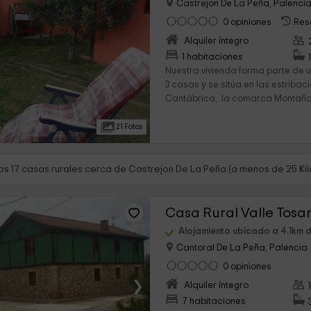
Castrejon De La Peña, Palenci
0 opiniones
Res
Alquiler íntegro
›
1 habitaciones
Nuestra vivienda forma parte de 
3 casas y se sitúa en las estribac
Cantábrica, la comarca Montaña.
21 Fotos
s 17 casas rurales cerca de Castrejon De La Peña (a menos de 25 Ki
Casa Rural Valle Tos
Alojamiento ubicado a 4.1km 
Cantoral De La Peña, Palencia
0 opiniones
›
Alquiler íntegro
7 habitaciones