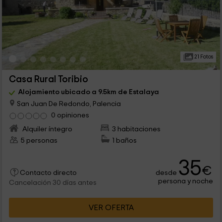
21 Fotos
Casa Rural Toribio
Alojamiento ubicado a 9.5km de Estalaya
San Juan De Redondo, Palencia
0 opiniones
Alquiler íntegro
3 habitaciones
5 personas
1 baños
35
€
desde
Contacto directo
persona y noche
Cancelación 30 días antes
VER OFERTA