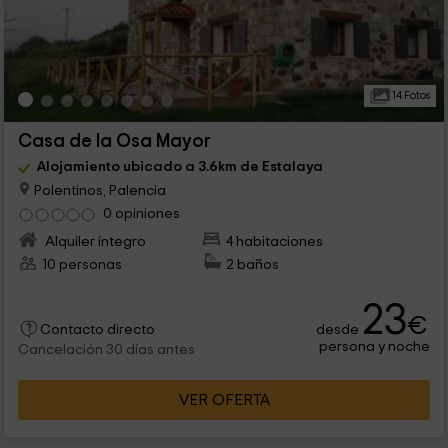
14 Fotos
Casa de la Osa Mayor
Alojamiento ubicado a 3.6km de Estalaya
Polentinos, Palencia
0 opiniones
Alquiler íntegro
4 habitaciones
10 personas
2 baños
23
€
desde
Contacto directo
persona y noche
Cancelación 30 días antes
VER OFERTA