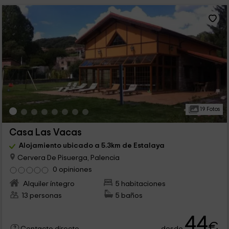
19 Fotos
Casa Las Vacas
Alojamiento ubicado a 5.3km de Estalaya
Cervera De Pisuerga, Palencia
0 opiniones
Alquiler íntegro
5 habitaciones
13 personas
5 baños
44
€
desde
Contacto directo