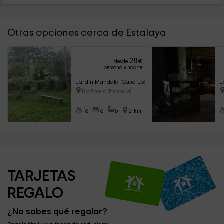
Otras opciones cerca de Estalaya
28
desde
€
persona y noche
Jardín Mandala- Casa Los Otoños
L
Brañosera (Palencia)
16
6
5
21km
TARJETAS 
REGALO
¿No sabes qué regalar?