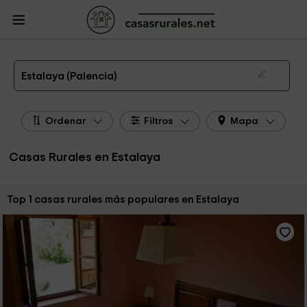
CasasRurales.net
Casas Rurales
Casas Rurales Castilla y León
Casas
Rurales Palencia
Casas Rurales Estalaya
Las 1 mejores casas rurales en Estalaya de 2026
Estalaya (Palencia)
Ordenar
Filtros
Mapa
Casas Rurales en Estalaya
Ordenar por:
Top 1 casas rurales más populares en Estalaya