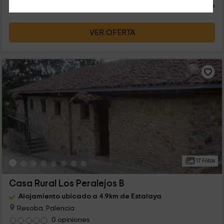
persona y noche
Cancelación 30 días antes
VER OFERTA
17 Fotos
Casa Rural Los Peralejos B
Alojamiento ubicado a 4.9km de Estalaya
Resoba, Palencia
0 opiniones