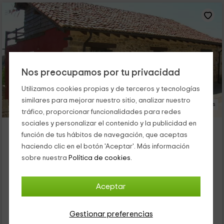
Nos preocupamos por tu privacidad
Utilizamos cookies propias y de terceros y tecnologías
similares para mejorar nuestro sitio, analizar nuestro
17 Fotos
tráfico, proporcionar funcionalidades para redes
sociales y personalizar el contenido y la publicidad en
Casa Monte Allende
función de tus hábitos de navegación, que aceptas
Alojamiento ubicado a 3.8km de Estalaya
haciendo clic en el botón 'Aceptar'. Más información
Polentinos, Palencia
sobre nuestra
Política de cookies.
1 opiniones
Reservado 1 veces
Alquiler íntegro
4 habitaciones
Aceptar
10 personas
2 baños
19
Gestionar preferencias
€
desde
Contacto directo