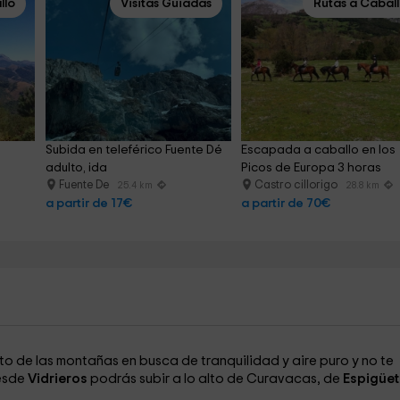
llo
Visitas Guiadas
Rutas a Cabal
Subida en teleférico Fuente Dé 
Escapada a caballo en los 
h
adulto, ida
Picos de Europa 3 horas
Fuente De
Castro cillorigo
25.4 km
28.8 km
a partir de 17€
a partir de 70€
alto de las montañas en busca de tranquilidad y aire puro y no te
Desde
Vidrieros
podrás subir a lo alto de Curavacas, de
Espigüet