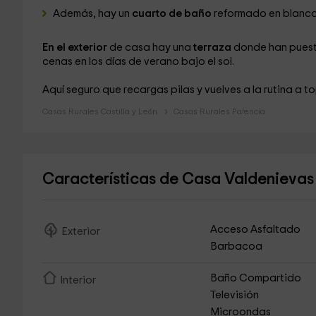
Además, hay un
cuarto de baño
reformado en blanc
En el exterior
de casa hay una
terraza
donde han pues
cenas en los días de verano bajo el sol.
Aquí seguro que recargas pilas y vuelves a la rutina a t
Casas Rurales Castilla y León
Casas Rurales Palencia
Características de Casa Valdenieva
Acceso Asfaltado
Exterior
Barbacoa
Baño Compartido
Interior
Televisión
Microondas