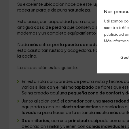
Su excelente ubicación hace de este lugar un sitio mar
rodea un paraje de pura naturaleza.
Nos preocu
Utilizamos co
Esta casa, con capacidad para alojar hasta a
6 pers
antigua
casa de piedra
que conserva su estructura or
nuestro tráfi
modernos y un completo equipamiento para hacer de t
publicidad en
Más informac
Nada más entrar por la
puerta de madera
nos encontr
esta casita tan rústica y acogedora. Por un lado se a
la cocina.
Gest
La disposición es la siguiente:
En esta sala con paredes de piedra vista y techos c
varias
sillas con el mismo tapizado
de flores que es
Se ha creado aquí una
pequeña zona de confort y 
Junto al salón está el
comedor
con una
mesa redon
equipada y con los
electrodomésticos
panelados a j
lavadora
para hacer de tu estancia mucho más conf
3 dormitorios,
con uno
principal
equipado con una
c
decoración similar y vienen con
camas individuales