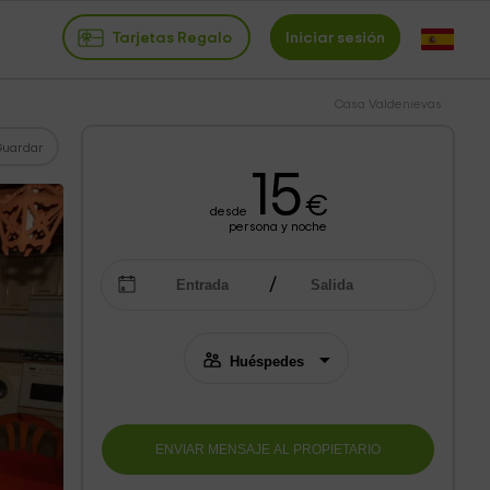
Tarjetas Regalo
Iniciar sesión
Casa Valdenievas
Guardar
15
€
desde
persona y noche