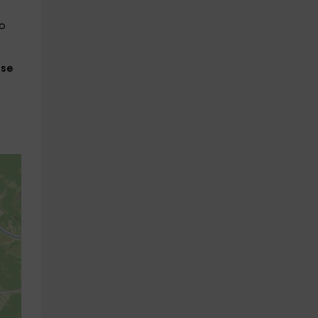
do
se