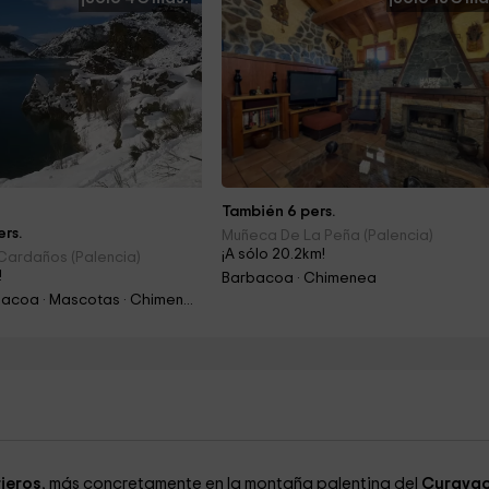
También 6 pers.
rs.
Muñeca De La Peña (Palencia)
¡A sólo 20.2km!
Cardaños (Palencia)
!
Barbacoa · Chimenea
Piscina · Barbacoa · Mascotas · Chimenea
rieros
, más concretamente en la montaña palentina del
Curava