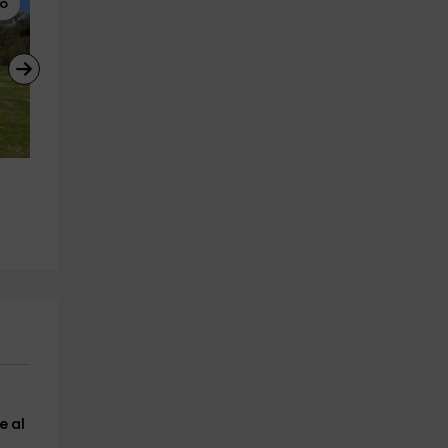
lo
Motos de Agua
Motos de Agua
Ruta guiada en moto de agua 
Ruta guiada en moto de agu
biplaza en Riaño 1h
biplaza en Riaño 30min
León (Ciudad)
León (Ciudad)
27.7 km
27.7 km
a partir de 115€
a partir de 70€
e al