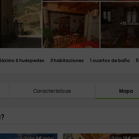
+15 fotos
áximo 6 huéspedes
3 habitaciones
1 cuartos de baño
5
Características
Mapa
a?
¡Sólo 4€ más!
¡Sólo 18€ má