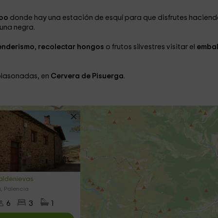
oo
donde hay una estación de esquí para que disfrutes hacien
una negra.
enderismo
,
recolectar hongos
o frutos silvestres visitar el
embal
blasonadas, en
Cervera de Pisuerga
.
aldenievas
s, Palencia
6
3
1