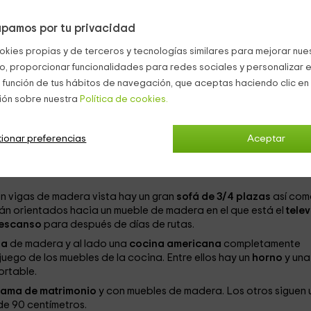
avilloso en el que pasar unos días de absoluta desconexión pues 
pamos por tu privacidad
okies propias y de terceros y tecnologías similares para mejorar nuest
onas
, es perfecta para pequeños grupos o familias. El edificio es
iginal de madera así como acabados rústicos, lo que se une a to
co, proporcionar funcionalidades para redes sociales y personalizar e
u estancia cómoda y agradable.
 función de tus hábitos de navegación, que aceptas haciendo clic en 
ión sobre nuestra
Política de cookies.
amos con un
hall
que da acceso a cada una de las estancias de
ccede al
salón
en el que también está la zona de
comedor
así c
ionar preferencias
Aceptar
on vigas de madera vista hay un gran
sofá de 3/4 plazas
así com
tán orientados hacia un mueble de madera en el que está el
telev
descanso
para después de días de rutas.
da
de madera y al lado una
cocina americana
completamente
uego de los muebles de la cocina. Entre ellos hay un
horno
y una
ortable.
ama de matrimonio
y con muebles de madera. Los otros siguen 
de 90 centímetros.