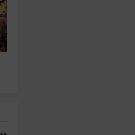
cas
.