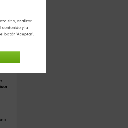
le
ro sitio, analizar
 una
ques
l contenido y la
el botón 'Aceptar'.
omo
o
isor
.
una