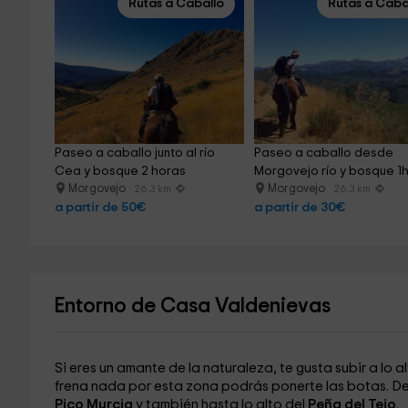
Rutas a Caballo
Rutas a Caba
Paseo a caballo junto al río 
Paseo a caballo desde 
Cea y bosque 2 horas
Morgovejo río y bosque 1
Morgovejo
Morgovejo
26.3 km
26.3 km
a partir de 50€
a partir de 30€
Entorno de Casa Valdenievas
Si eres un amante de la naturaleza, te gusta subir a lo 
frena nada por esta zona podrás ponerte las botas. 
Pico Murcia
y también hasta lo alto del
Peña del Tejo
.