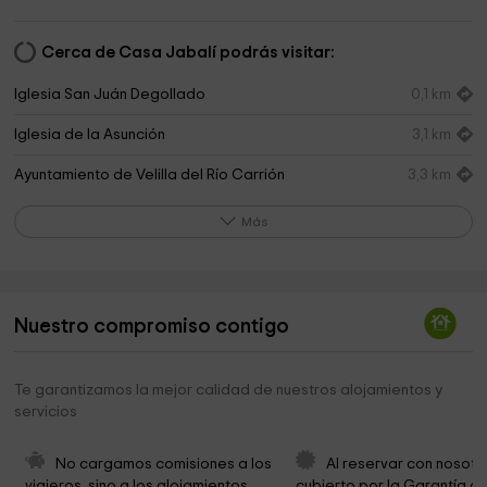
Cerca de Casa Jabalí podrás visitar:
Iglesia San Juán Degollado
0,1 km
Iglesia de la Asunción
3,1 km
Ayuntamiento de Velilla del Río Carrión
3,3 km
Iglesia de San Justo and Pastor
3,5 km
Más
Iglesia de San Juán
3,9 km
Embalse Carrion
4,1 km
Nuestro compromiso contigo
Iglesia El Salvador
6,7 km
Triollo
6,8 km
Te garantizamos la mejor calidad de nuestros alojamientos y
servicios
Iglesia de Nuestra Señora de la Asunción
7,8 km
Iglesia de San Martín de Tours
8,5 km
No cargamos comisiones a los 
Al reservar con nosotr
viajeros, sino a los alojamientos. 
cubierto por la Garantía de