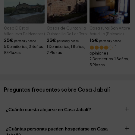
Casa El Estial
Casas de Quintanilla - Casa Quintanilla
Casa rural San Vítores
Villanueva De Henares (Palencia)
Quintanilla De Las Torres (Palencia)
Astudillo (Palencia)
25
€
25
€
16
€
persona y noche
persona y noche
persona y noche
5 Dormitorios, 3 Baños,
1 Dormitorios, 1 Baños,
1
10 Plazas
2 Plazas
opiniones
2 Dormitorios, 1 Baños,
5 Plazas
Preguntas frecuentes sobre Casa Jabalí
¿Cuánto cuesta alojarse en Casa Jabalí?
¿Cuántas personas pueden hospedarse en Casa