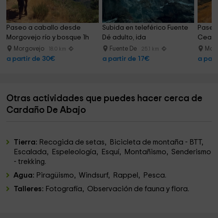
Paseo a caballo desde 
Subida en teleférico Fuente 
Paseo 
Morgovejo río y bosque 1h
Dé adulto, ida
Cea y
Morgovejo
Fuente De
Mor
18.0 km
25.1 km
a partir de 30€
a partir de 17€
a part
Otras actividades que puedes hacer cerca de
Cardaño De Abajo
Tierra:
Recogida de setas, Bicicleta de montaña - BTT,
Escalada, Espeleología, Esquí, Montañismo, Senderismo
- trekking.
Agua:
Piragüismo, Windsurf, Rappel, Pesca.
Talleres:
Fotografía, Observación de fauna y flora.