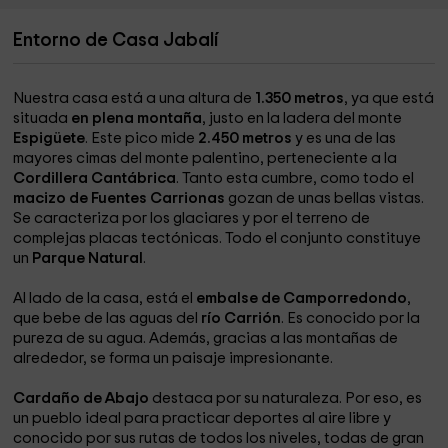
Entorno de Casa Jabalí
Nuestra casa está a una altura de
1.350 metros
, ya que está
situada
en plena montaña
, justo en la ladera del monte
Espigüete
. Este pico mide
2.450 metros
y es una de las
mayores cimas del monte palentino, perteneciente a la
Cordillera Cantábrica
. Tanto esta cumbre, como todo el
macizo de Fuentes Carrionas
gozan de unas bellas vistas.
Se caracteriza por los glaciares y por el terreno de
complejas placas tectónicas. Todo el conjunto constituye
un
Parque Natural
.
Al lado de la casa, está el
embalse de Camporredondo
,
que bebe de las aguas del
río Carrión
. Es conocido por la
pureza de su agua. Además, gracias a las montañas de
alrededor, se forma un paisaje impresionante.
Cardaño de Abajo
destaca por su naturaleza. Por eso, es
un pueblo ideal para practicar deportes al aire libre y
conocido por sus rutas de todos los niveles, todas de gran