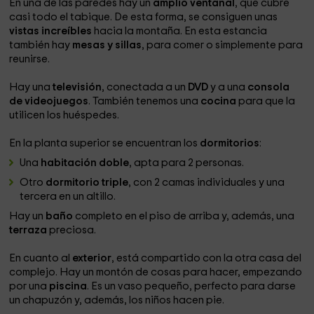
En una de las paredes hay un
amplio ventanal
, que cubre
casi todo el tabique. De esta forma, se consiguen unas
vistas increíbles
hacia la montaña. En esta estancia
también hay
mesas y sillas
, para comer o simplemente para
reunirse.
Hay una
televisión
, conectada a un
DVD
y a una
consola
de videojuegos
. También tenemos una
cocina
para que la
utilicen los huéspedes.
En la planta superior se encuentran los
dormitorios
:
Una
habitación doble
, apta para 2 personas.
Otro
dormitorio triple
, con 2 camas individuales y una
tercera en un altillo.
Hay un
baño
completo en el piso de arriba y, además, una
terraza
preciosa.
En cuanto al
exterior
, está compartido con la otra casa del
complejo. Hay un montón de cosas para hacer, empezando
por una
piscina
. Es un vaso pequeño, perfecto para darse
un chapuzón y, además, los niños hacen pie.