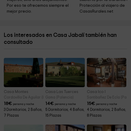
Mirador Alto De La Varga
9,8 km
Por eso te ofrecemos siempre el 
Protección al viajero de 
mejor precio.
CasasRurales.net
Iglesia de Santa Lucía
11,1 km
Ayuntamiento De Triollo
11,8 km
Los interesados en Casa Jabalí también han
Parroquia de El Salvador
11,8 km
consultado
Ermita de la Virgen de Areños
12,2 km
Casa Montes
Casa Las Tuerces
Casa Ico I
Cordovilla De Aguilar (Palencia)
Gama (Palencia)
Santibañez De Ecla (Pale
18
€
14
€
15
€
persona y noche
persona y noche
persona y noche
3 Dormitorios, 2 Baños,
5 Dormitorios, 4 Baños,
4 Dormitorios, 2 Baños,
7 Plazas
15 Plazas
8 Plazas