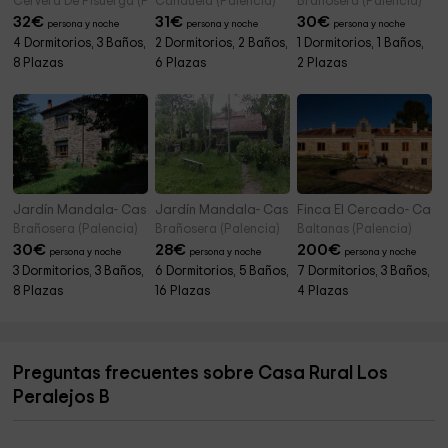
Cervera De Pisuerga (Palencia)
Canduela (Palencia)
Brañosera (Palencia)
32
€
31
€
30
€
persona y noche
persona y noche
persona y noche
4 Dormitorios, 3 Baños,
2 Dormitorios, 2 Baños,
1 Dormitorios, 1 Baños,
8 Plazas
6 Plazas
2 Plazas
Jardín Mandala- Casa Valle de Brezos
Jardín Mandala- Casa Los Otoños
Finca El Cercado- Casa 
Brañosera (Palencia)
Brañosera (Palencia)
Baltanas (Palencia)
30
€
28
€
200
€
persona y noche
persona y noche
persona y noche
3 Dormitorios, 3 Baños,
6 Dormitorios, 5 Baños,
7 Dormitorios, 3 Baños,
8 Plazas
16 Plazas
4 Plazas
Preguntas frecuentes sobre Casa Rural Los
Peralejos B