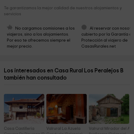
Iglesia Nuestra Señora de las Nieves
4,8 km
Te garantizamos la mejor calidad de nuestros alojamientos y
servicios
Ayuntamiento De Triollo
5,5 km
Parroquia de El Salvador
5,5 km
No cargamos comisiones a los 
Al reservar con nosotr
viajeros, sino a los alojamientos. 
cubierto por la Garantía de
Senda Del Oso
5,7 km
Por eso te ofrecemos siempre el 
Protección al viajero de 
mejor precio.
CasasRurales.net
Parque Pisuerga Cervera
5,7 km
Iglesia de El Salvador
5,9 km
Los interesados en Casa Rural Los Peralejos B
Iglesia Santa María del Castillo
6,4 km
también han consultado
Ayuntamiento de Olmos de Ojeda
6,6 km
Casa Castillería
Valrural La Azuela
Valrural Mirador del Al