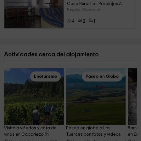
Casa Rural Los Peralejos A 
Resoba (Palencia)
4
2
1
Actividades cerca del alojamiento
Enoturismo
Paseo en Globo
Visita a viñedos y cata de 
Paseo en globo a Las 
Barran
vinos en Cabariezo 1h
Tuerces con fotos y vídeos 
en Est
1h