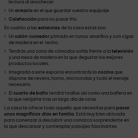
lectura al anochecer.
Un
armario
en el que guardar vuestro equipaje.
Calefacción
para no pasar frío.
En cuanto a las
estancias
de la casa estas son:
Un
salón-comedor
pintado en tonos amarillos y con vigas
de madera en el techo.
Tendrás una zona de cómodos sofás frente a la
televisión
y una mesa de madera en la que degustar los mejores
productos locales.
Integrada a este espacio encontrarás la
cocina
que
dispone de nevera, horno, microondas y todo el menaje
necesario.
El
cuarto de baño
tendrá toallas así como una bañera en
la que relajarte tras un largo día de rutas.
La casa te ofrece todo aquello que necesitas para
pasar
unos magníficos días en familia
. Está muy bien ubicada
para comenzar a descubrir una comarca sorprendente en
la que descansar y contemplar paisajes fascinantes.