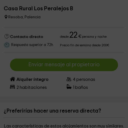
Casa Rural Los Peralejos B
Resoba, Palencia
22
€
Contacto directo
desde
persona y noche
Respuesta superior a 72h
Precio fin de semana desde 200€
Enviar mensaje al propietario
Alquiler íntegro
4
personas
2
habitaciones
1
baños
¿Preferirías hacer una reserva directa?
Las características de estos alojamientos son muy similares.