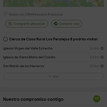
Mayor s/n
34844
Resoba
(
Palencia
)
Compartir ubicación
Generar ruta
Cerca de Casa Rural Los Peralejos B podrás visitar:
Iglesia Virgen del Valle Estrecho
2,6 km
Iglesia de Santa María del Castilo
2,8 km
San Martín de los Herreros
3,0 km
Iglesia de San Cristóbal
4,0 km
Más
Santibañez de Resoba
4,0 km
Fuentes Carrionas y Fuente Cobre Natural Park
4,1 km
Nuestro compromiso contigo
Iglesia de San Andrés Apóstol
4,3 km