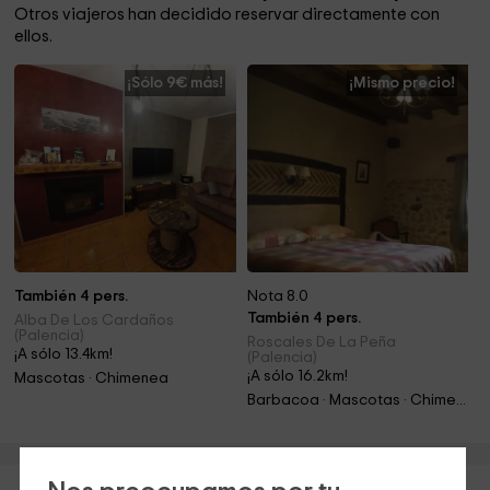
Otros viajeros han decidido reservar directamente con
ellos.
¡Sólo 9€ más!
¡Mismo precio!
También 4 pers.
Nota 8.0
También 4 pers.
Alba De Los Cardaños
(Palencia)
Roscales De La Peña
¡A sólo 13.4km!
(Palencia)
¡A sólo 16.2km!
Mascotas · Chimenea
Barbacoa · Mascotas · Chimenea