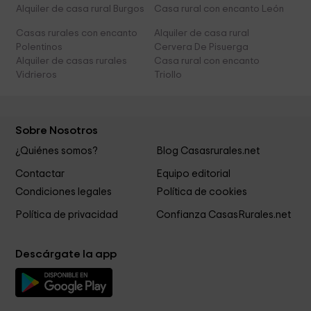
Alquiler de casa rural Burgos
Casa rural con encanto León
Casas rurales con encanto
Alquiler de casa rural
Polentinos
Cervera De Pisuerga
Alquiler de casas rurales
Casa rural con encanto
Vidrieros
Triollo
Sobre Nosotros
¿Quiénes somos?
Blog Casasrurales.net
Contactar
Equipo editorial
Condiciones legales
Política de cookies
Política de privacidad
Confianza CasasRurales.net
Descárgate la app