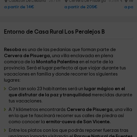
Cabezon De Liebana
Cervera De Pisuerga
Veli
25.7 km
6.3 km
a partir de 14€
a partir de 205€
a part
Entorno de Casa Rural Los Peralejos B
Resoba
es una de las pedanías que forman parte de
Cervera de Pisuerga,
una villa enclavada en plena
comarca de la
Montaña Palentina
en el norte de la
provincia. Será el lugar perfecto al que viajar durante tus
vacaciones en familia y donde recorrer los siguientes
lugares:
Con tan solo 23 habitantes será un
lugar mágico en el
que disfrutar de la paz y tranquilidad
merecidas durante
tus vacaciones.
A 7 kilómetros encontrarás
Cervera de Pisuerga
, una villa
en la que te fascinará recorrer sus calles de piedra así
como conocer la
ermita-cueva de San Vicente.
Entre los platos con los que podrás reponer fuerzas tras
una larga jornada visitando el
Parque Natural de Fuentes