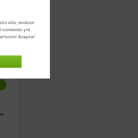
ro sitio, analizar
l contenido y la
el botón 'Aceptar'.
5
€
oche
os