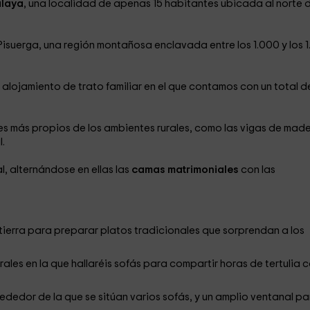
alaya
, una localidad de apenas 15 habitantes ubicada al norte d
isuerga, una región montañosa enclavada entre los 1.000 y los 
n alojamiento de trato familiar en el que contamos con un total 
s más propios de los ambientes rurales, como las vigas de made
.
 alternándose en ellas las
camas matrimoniales
con las
 tierra para preparar platos tradicionales que sorprendan a los
ales en la que hallaréis sofás para compartir horas de tertulia 
ededor de la que se sitúan varios sofás, y un amplio ventanal pa