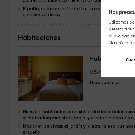
contemplar las vistas mientras os calentáis al fuego.
El
patio
, con mobiliario de terraza para disfrutar d
Nos preocu
carnes y verduras.
Utilizamos co
Hoteles con encanto Castilla y León
Hoteles con encanto Palencia
nuestro tráfi
publicidad en
Habitaciones
Más informac
Habitación dobl
Gest
Máximo 2 huéspedes
1 habitaciones
Nuestras habitaciones combinan la
decoración rura
empotrados para el equipaje, y escritorio para los q
Disponen de
vistas al jardín y la naturaleza
que nos 
ensueño.