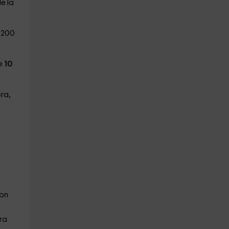
e la
1.200
de
10
ra,
con
ra