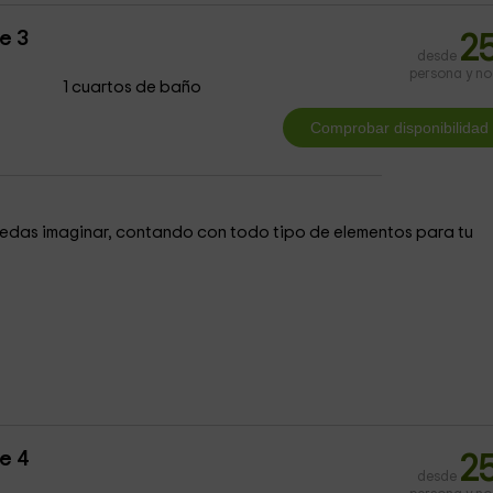
e 3
2
desde
persona y n
1 cuartos de baño
puedas imaginar, contando con todo tipo de elementos para tu
e 4
2
desde