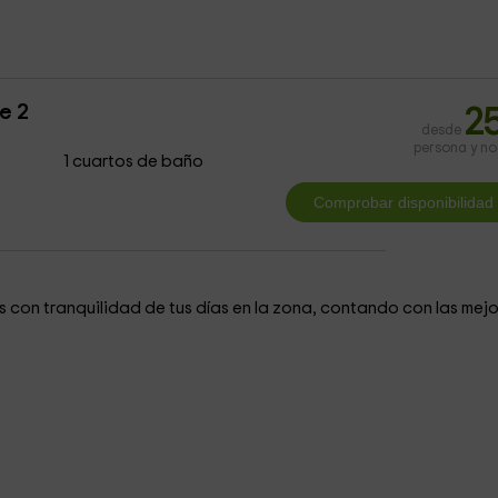
e 2
2
desde
persona y n
1 cuartos de baño
 con tranquilidad de tus días en la zona, contando con las mej