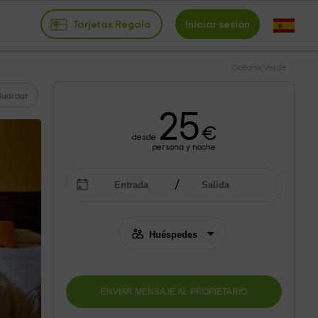
Tarjetas Regalo
Iniciar sesión
Océano Verde
Guardar
25
€
desde
persona y noche