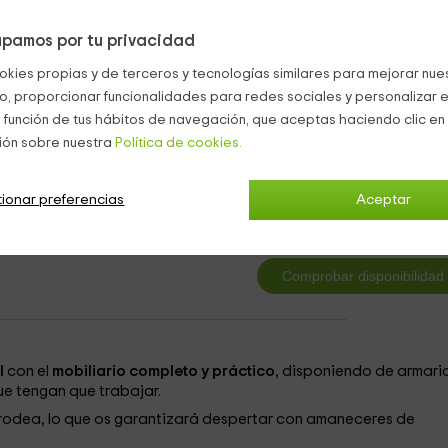
el buen tiempo, y una zona cubierta con barbacoas para cocinar
pamos por tu privacidad
okies propias y de terceros y tecnologías similares para mejorar nuest
Hoteles con encanto Estalaya
co, proporcionar funcionalidades para redes sociales y personalizar e
 función de tus hábitos de navegación, que aceptas haciendo clic en 
ión sobre nuestra
Política de cookies.
e 1
2
ionar preferencias
Aceptar
desde
persona y n
1 cuartos de baño
l
con el
mobiliario completo y práctico
, disponiendo de armari
ue tengan que trabajar.
rodea, lo que os garantizará despertar con amaneceres de