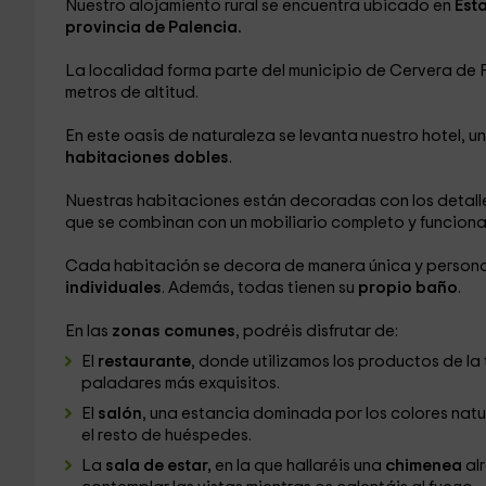
Nuestro alojamiento rural se encuentra ubicado en
Est
provincia de Palencia.
La localidad forma parte del municipio de Cervera de P
metros de altitud.
En este
oasis de naturaleza se levanta nuestro hotel, u
habitaciones dobles
.
Nuestras habitaciones están decoradas con los detalle
que se combinan con un mobiliario completo y funcional
Cada habitación se decora de manera única y personal,
individuales
. Además, todas tienen su
propio baño
.
En las
zonas comunes
, podréis disfrutar de:
El
restaurante
, donde utilizamos los productos de la
paladares más exquisitos.
El
salón
, una estancia dominada por los colores natur
el resto de huéspedes.
La
sala de estar,
en la que hallaréis una
chimenea
alr