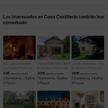
Senda Del Oso
6,0 km
Los interesados en Casa Castillería también han
Parque Pisuerga Cervera
6,0 km
consultado
Celada de Roblecedo
6,4 km
Valrural La Azuela
Valrural Mirador del Alba
Jardín Mandala- Casa V
Canduela (Palencia)
Brañosera (Palencia)
Brañosera (Palencia)
31
€
30
€
30
€
persona y noche
persona y noche
persona y noche
2 Dormitorios, 2 Baños,
1 Dormitorios, 1 Baños,
3 Dormitorios, 3 Baños,
6 Plazas
2 Plazas
8 Plazas