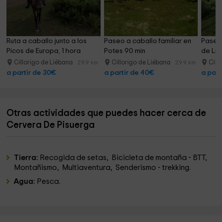
Ruta a caballo junto a los 
Paseo a caballo familiar en 
Paseo 
Picos de Europa, 1 hora
Potes 90 min
de Lié
Cillorigo de Liébana
Cillorigo de Liébana
Cill
29.9 km
29.9 km
a partir de 30€
a partir de 40€
a part
Otras actividades que puedes hacer cerca de
Cervera De Pisuerga
Tierra:
Recogida de setas, Bicicleta de montaña - BTT,
Montañismo, Multiaventura, Senderismo - trekking.
Agua:
Pesca.