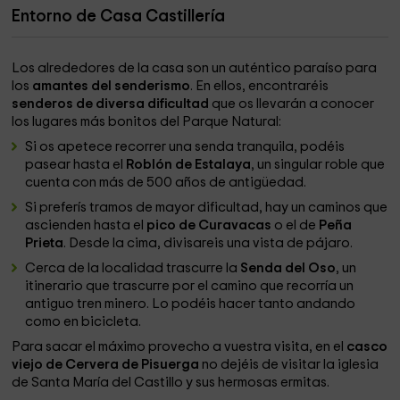
Entorno de Casa Castillería
Los alrededores de la casa son un auténtico paraíso para
los
amantes del senderismo
. En ellos, encontraréis
senderos de diversa dificultad
que os llevarán a conocer
los lugares más bonitos del Parque Natural:
Si os apetece recorrer una senda tranquila, podéis
pasear hasta el
Roblón de Estalaya
, un singular roble que
cuenta con más de 500 años de antigüedad.
Si preferís tramos de mayor dificultad, hay un caminos que
ascienden hasta el
pico de Curavacas
o el de
Peña
Prieta
. Desde la cima, divisareis una vista de pájaro.
Cerca de la localidad trascurre la
Senda del Oso
, un
itinerario que trascurre por el camino que recorría un
antiguo tren minero. Lo podéis hacer tanto andando
como en bicicleta.
Para sacar el máximo provecho a vuestra visita, en el
casco
viejo de Cervera de Pisuerga
no dejéis de visitar la iglesia
de Santa María del Castillo y sus hermosas ermitas.