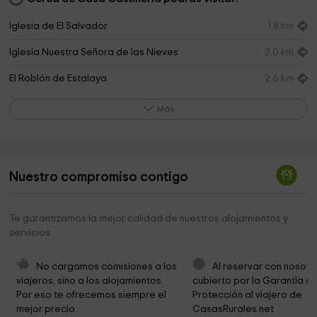
Iglesia de El Salvador
1,8 km
Iglesia Nuestra Señora de las Nieves
2,0 km
El Roblón de Estalaya
2,6 km
Ayuntamiento de la Pernia
4,3 km
Más
Diocesis Palencia
4,4 km
Iglesia de San Andrés Apóstol
4,4 km
Nuestro compromiso contigo
Ermita San Martín
4,5 km
Iglesia de San Salvador de Cantamuda
4,6 km
Te garantizamos la mejor calidad de nuestros alojamientos y
servicios
San Felices de Castillería
5,0 km
San Sebastian Church
5,0 km
No cargamos comisiones a los 
Al reservar con nosotr
viajeros, sino a los alojamientos. 
cubierto por la Garantía de
Fuentes Carrionas y Fuente Cobre Natural Park
5,3 km
Por eso te ofrecemos siempre el 
Protección al viajero de 
mejor precio.
CasasRurales.net
Abadía de Lebanza, La Pernía
5,6 km