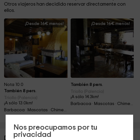
Otros viajeros han decidido reservar directamente con
ellos.
¡Desde 16€ menos!
¡Desde 16€ menos!
Nota 10.0
También 8 pers.
También 8 pers.
Triollo (Palencia)
¡A sólo 14.3km!
Triollo (Palencia)
¡A sólo 13.0km!
Barbacoa · Mascotas · Chimenea
Barbacoa · Mascotas · Chimenea
Nos preocupamos por tu
privacidad
Descripción de Casa Castillería