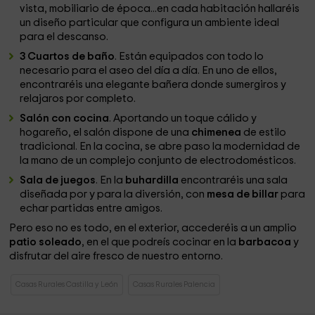
vista, mobiliario de época...en cada habitación hallaréis
un diseño particular que configura un ambiente ideal
para el descanso.
3 Cuartos de baño
. Están equipados con todo lo
necesario para el aseo del día a día. En uno de ellos,
encontraréis una elegante bañera donde sumergiros y
relajaros por completo.
Salón con cocina
. Aportando un toque cálido y
hogareño, el salón dispone de una
chimenea
de estilo
tradicional. En la cocina, se abre paso la modernidad de
la mano de un complejo conjunto de electrodomésticos.
Sala de juegos
. En la
buhardilla
encontraréis una sala
diseñada por y para la diversión, con
mesa de billar
para
echar partidas entre amigos.
Pero eso no es todo, en el exterior, accederéis a un amplio
patio soleado
, en el que podreís cocinar en la
barbacoa
y
disfrutar del aire fresco de nuestro entorno.
Casas Rurales Castilla y León
Casas Rurales Palencia