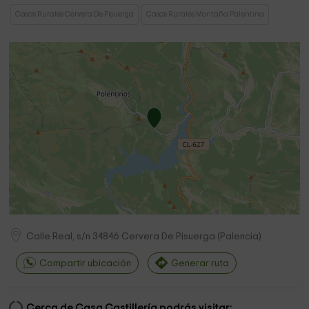
Casas Rurales Cervera De Pisuerga
Casas Rurales Montaña Palentina
Calle Real, s/n
34846
Cervera De Pisuerga
(
Palencia
)
Compartir ubicación
Generar ruta
Cerca de Casa Castillería podrás visitar: