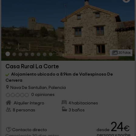
20 Fotos
Casa Rural La Corte
Alojamiento ubicado a 8.9km de Vallespinoso De
Cervera
Nava De Santullan, Palencia
0 opiniones
Alquiler íntegro
4 habitaciones
8 personas
3 baños
24
€
desde
Contacto directo
persona y noche
Cancelación 30 días antes