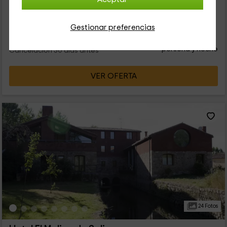
4 personas
2 baños
Gestionar preferencias
20
€
desde
Contacto directo
persona y noche
Cancelación 30 días antes
VER OFERTA
24 Fotos