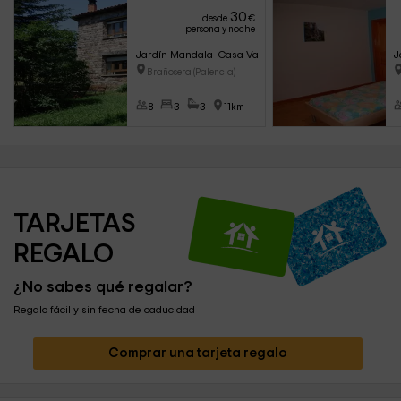
30
desde
€
persona y noche
Jardín Mandala- Casa Valle de Brezos
J
Brañosera (Palencia)
8
3
3
11km
TARJETAS 
REGALO
¿No sabes qué regalar?
Regalo fácil y sin fecha de caducidad
Comprar una tarjeta regalo