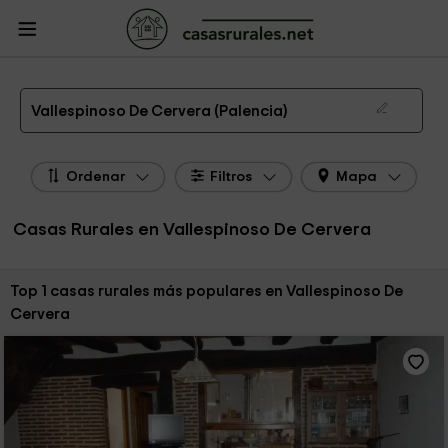
CasasRurales.net
Casas Rurales
Casas Rurales Castilla y León
Casas
Rurales Palencia
Casas Rurales Vallespinoso De Cervera
Las 1 mejores casas rurales en Vallespinoso De Cervera de 2026
Vallespinoso De Cervera (Palencia)
Ordenar
Filtros
Mapa
Casas Rurales en Vallespinoso De Cervera
Ordenar por:
Top 1 casas rurales más populares en Vallespinoso De
Cervera