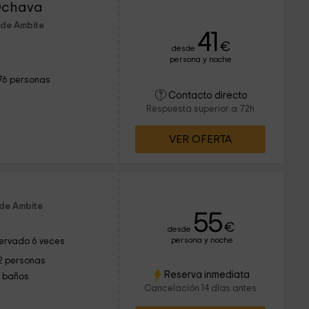
 Ochava
 de Ambite
41
€
desde
persona y noche
76 personas
Contacto directo
Respuesta superior a 72h
VER OFERTA
 de Ambite
55
€
desde
persona y noche
ervado 6 veces
2 personas
Reserva inmediata
1 baños
Cancelación 14 días antes