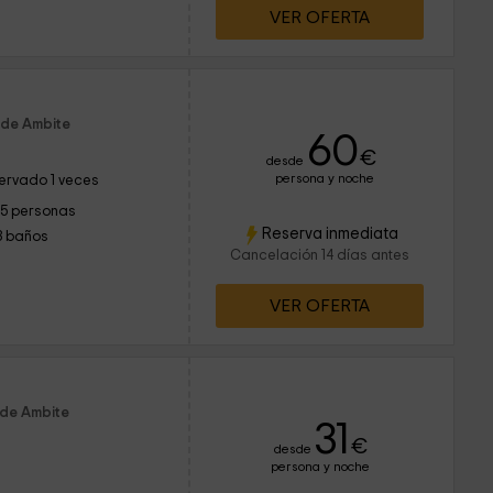
VER OFERTA
 de Ambite
60
€
desde
persona y noche
ervado 1 veces
15 personas
Reserva inmediata
3 baños
Cancelación 14 días antes
VER OFERTA
 de Ambite
31
€
desde
persona y noche