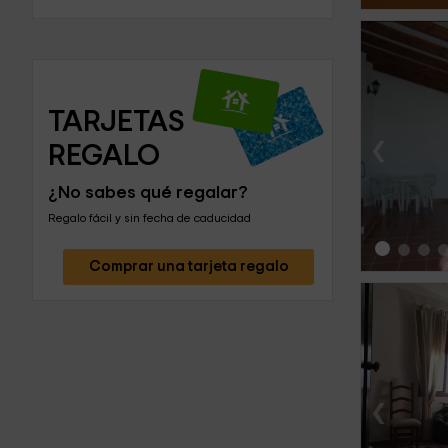
TARJETAS 
‹
REGALO
¿No sabes qué regalar?
Regalo fácil y sin fecha de caducidad
Comprar una tarjeta regalo
‹