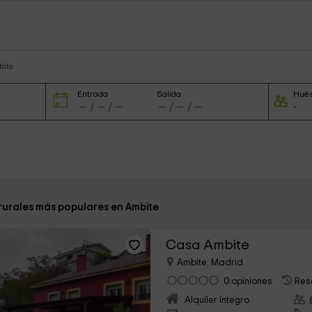
bite
Entrada
Salida
Hué
 rurales más populares en Ambite
Casa Ambite
Ambite, Madrid
0 opiniones
Res
Alquiler íntegro