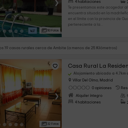
›
4 habitaciones
Te presentamos este acogedor al
encuentra situado en la madrileñ
en el límite con la provincia de G
perteneciente a la...
50 Fotos
s 19 casas rurales cerca de Ambite (a menos de 25 Kilómetros)
Casa Rural La Residenc
Alojamiento ubicado a 4.7km 
Villar Del Olmo, Madrid
0 opiniones
Res
›
Alquiler íntegro
4 habitaciones
32 Fotos