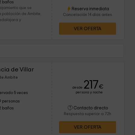
2 baños
ojamiento que se
Reserva inmediata
a población de Ambite,
Cancelación 14 días antes
uadalajara y
VER OFERTA
ia de Villar
de Ambite
217
€
desde
persona y noche
ervado 5 veces
9 personas
Contacto directo
2 baños
Respuesta superior a 72h
VER OFERTA