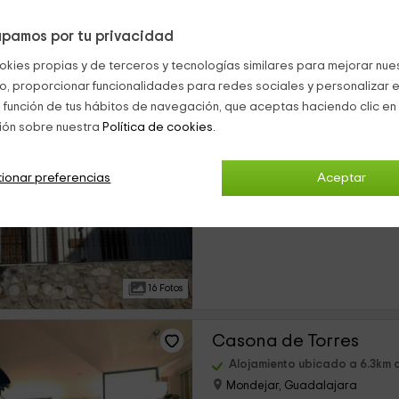
pamos por tu privacidad
16 Fotos
okies propias y de terceros y tecnologías similares para mejorar nuest
co, proporcionar funcionalidades para redes sociales y personalizar e
Casa del Maestro
 función de tus hábitos de navegación, que aceptas haciendo clic en 
ión sobre nuestra
Política de cookies.
Alojamiento ubicado a 5.7km 
Olmeda De Las Fuentes, Madri
0 opiniones
ionar preferencias
Aceptar
›
Alquiler íntegro
2 habitaciones
16 Fotos
Casona de Torres
Alojamiento ubicado a 6.3km 
Mondejar, Guadalajara