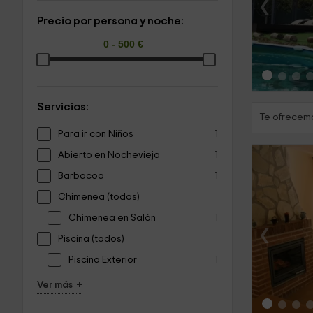
‹
Precio por persona y noche:
Servicios:
Te ofrecemo
Para ir con Niños
1
Abierto en Nochevieja
1
Barbacoa
1
Chimenea (todos)
Chimenea en Salón
1
‹
Piscina (todos)
Piscina Exterior
1
+
Ver más