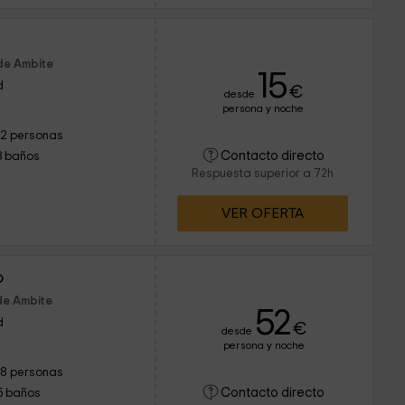
de Ambite
15
d
€
desde
persona y noche
12 personas
Contacto directo
3 baños
Respuesta superior a 72h
VER OFERTA
o
de Ambite
52
d
€
desde
persona y noche
18 personas
Contacto directo
5 baños