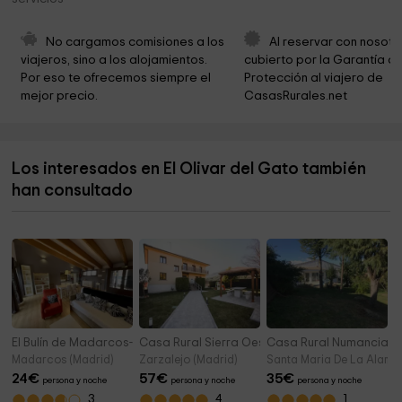
Olmo de Nuevo Baztan
6,4 km
Club de Aeromodelismo
6,5 km
No cargamos comisiones a los 
Al reservar con nosotr
viajeros, sino a los alojamientos. 
cubierto por la Garantía de
Iglesia de San Francisco Javier
6,5 km
Por eso te ofrecemos siempre el 
Protección al viajero de 
mejor precio.
CasasRurales.net
Centro De Interpretación De Nuevo Baztán
6,5 km
Iglesia Adventista del Séptimo Día - Nuevo Baztán -
6,6 km
Edén
Los interesados en El Olivar del Gato también
Pista Club Paramotor
6,6 km
han consultado
Ermita De La Virgen De Los Remedios
6,6 km
El Bulín de Madarcos- Casa del Baile
Casa Rural Sierra Oeste
Casa Rural Numancia 1
Madarcos (Madrid)
Zarzalejo (Madrid)
Santa Maria De La Alame
24
€
57
€
35
€
persona y noche
persona y noche
persona y noche
3
4
1