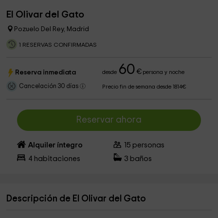
El Olivar del Gato
Pozuelo Del Rey, Madrid
1 RESERVAS CONFIRMADAS
60
€
Reserva inmediata
desde
persona y noche
Cancelación 30 días
Precio fin de semana desde 1814€
Reservar ahora
Alquiler íntegro
15
personas
4
habitaciones
3
baños
Descripción de El Olivar del Gato