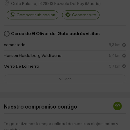
Calle Paloma, 13
28813
Pozuelo Del Rey
(
Madrid
)
Compartir ubicación
Generar ruta
Cerca de El Olivar del Gato podrás visitar:
cementerio
5,3 km
Hanson Heidelberg Valdilecha
5,4 km
Cerro De La Tierra
5,7 km
Ermita Del Santo Cristo De La Peña
6,1 km
Más
Parque La Fuente
6,1 km
IP Santa María del Castillo
6,1 km
Nuestro compromiso contigo
Ermita Virgen De Las Angustias
6,2 km
Iglesia de Nuestra Señora del Castillo
6,2 km
Te garantizamos la mejor calidad de nuestros alojamientos y
servicios