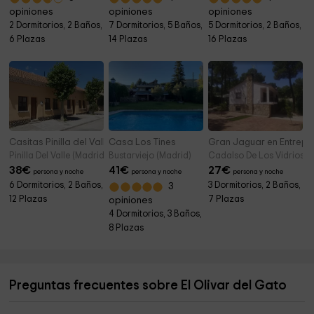
opiniones
opiniones
opiniones
2 Dormitorios, 2 Baños,
7 Dormitorios, 5 Baños,
5 Dormitorios, 2 Baños,
6 Plazas
14 Plazas
16 Plazas
Casitas Pinilla del Valle
Casa Los Tines
Gran Jaguar en Entrepi
Pinilla Del Valle (Madrid)
Bustarviejo (Madrid)
Cadalso De Los Vidrios (
38
€
41
€
27
€
persona y noche
persona y noche
persona y noche
6 Dormitorios, 2 Baños,
3 Dormitorios, 2 Baños,
3
12 Plazas
7 Plazas
opiniones
4 Dormitorios, 3 Baños,
8 Plazas
Preguntas frecuentes sobre El Olivar del Gato