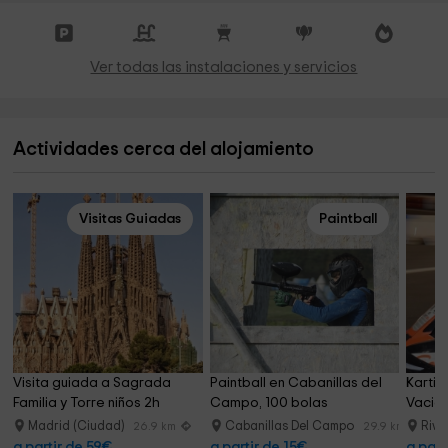
Ver todas las instalaciones y servicios
Actividades cerca del alojamiento
Visitas Guiadas
Paintball
Visita guiada a Sagrada 
Paintball en Cabanillas del 
Kartin
Familia y Torre niños 2h
Campo, 100 bolas
Vaciam
minuto
Madrid (Ciudad)
Cabanillas Del Campo
Riva
26.9 km
29.9 km
a partir de 59€
a partir de 15€
a part