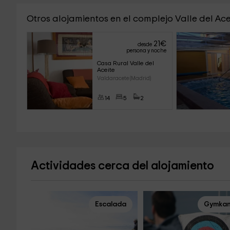
Otros alojamientos en el complejo Valle del Ace
21
€
desde
persona y noche
Casa Rural Valle del 
Aceite
Valdaracete (Madrid)
14
5
2
Actividades cerca del alojamiento
Escalada
Gymka