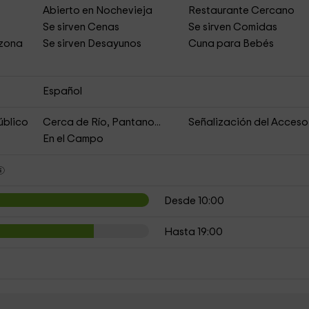
Abierto en Nochevieja
Restaurante Cercano
s
Se sirven Cenas
Se sirven Comidas
 zona
Se sirven Desayunos
Cuna para Bebés
Español
úblico
Cerca de Río, Pantano...
Señalización del Acceso
En el Campo
Desde 10:00
Hasta 19:00