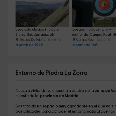
Escalada clásica iniciación 
Juegos multiaventura + 
Sierra Guadarrama, 6h
merienda, Campo Real ni
Tielmes De Tajuña
Campo Real
11.6 km
23.9 km
a partir de 199€
a partir de 16€
Entorno de Piedra La Zorra
Nuestra vivienda se encuentra dentro de la
zona de Va
sureste de la
provincia de Madrid.
Se trata de
un espacio muy agradable en el que vais 
posibilidades para conocer el entorno natural que nos