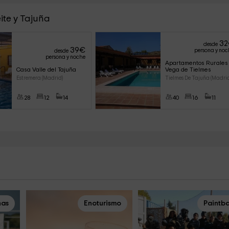
ite y Tajuña
32
desde
39
€
persona y noc
desde
persona y noche
Apartamentos Rurales
Casa Valle del Tajuña
Vega de Tielmes
Estremera (Madrid)
Tielmes De Tajuña (Madrid
28
12
14
40
16
11
nas
Enoturismo
Paintba