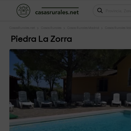
CasasRurales.net
Casas Rurales
Casas Rurales Madrid
Casas Rurales Va
Piedra La Zorra