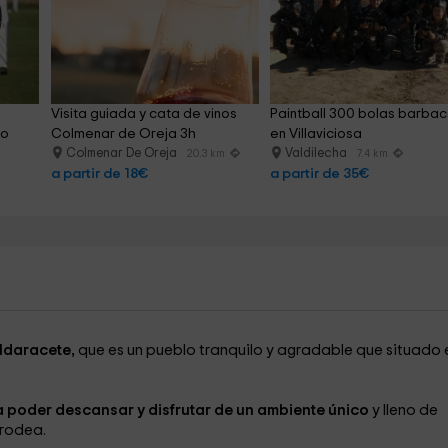
Visita guiada y cata de vinos 
Paintball 300 bolas barbac
ño
Colmenar de Oreja 3h
en Villaviciosa
Colmenar De Oreja
Valdilecha
20.3 km
7.4 km
a partir de 18€
a partir de 35€
ldaracete,
que es un pueblo tranquilo y agradable que situado e
a poder descansar y disfrutar de un ambiente único
y lleno de
 rodea.