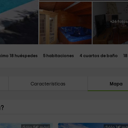
+26 fotos
imo 18 huéspedes
5 habitaciones
4 cuartos de baño
18
Características
Mapa
a?
¡Sólo 5€ más!
¡Sólo 1€ má