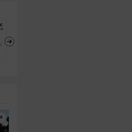
€
he
 
)
ll
Enoturismo
Paintball