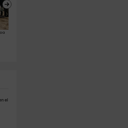
oa 
Visita guiada y cata de vinos 
Paintball en Villaviciosa de 
Colmenar de la Oreja
Odón con 100 bolas
Colmenar De Oreja
Valdilecha
20.3 km
7.4 km
a partir de 12€
a partir de 17€
n el