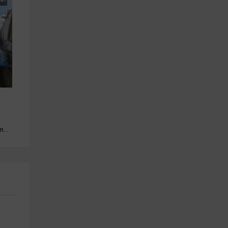
Piscina · Barbacoa · Mascotas · Chimenea · Jacuzzi