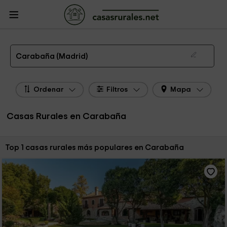
CasasRurales.net
Casas Rurales
Casas Rurales Madrid
Casas Rurales
Carabaña
Las 1 mejores casas rurales en Carabaña de 2026
Carabaña (Madrid)
Ordenar
Filtros
Mapa
Casas Rurales en Carabaña
Ordenar por:
Top 1 casas rurales más populares en Carabaña