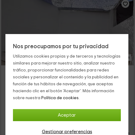
Nos preocupamos por tu privacidad
Utilizamos cookies propias y de terceros y tecnologías
22 Fotos
similares para mejorar nuestro sitio, analizar nuestro
tráfico, proporcionar funcionalidades para redes
Tu Casita Rural
sociales y personalizar el contenido y la publicidad en
Alojamiento ubicado a 6.7km de Carabaña
función de tus hábitos de navegación, que aceptas
Valdilecha, Madrid
haciendo clic en el botón 'Aceptar'. Más información
2 opiniones
Reservado 6 veces
sobre nuestra
Política de cookies.
Alquiler íntegro
1 habitaciones
2 personas
1 baños
Aceptar
55
€
Reserva inmediata
desde
Gestionar preferencias
persona y noche
Cancelación 30 días antes