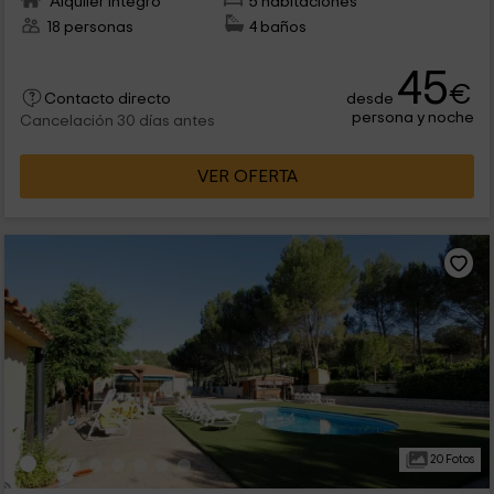
Alquiler íntegro
5 habitaciones
18 personas
4 baños
45
€
desde
Contacto directo
persona y noche
Cancelación 30 días antes
VER OFERTA
20 Fotos