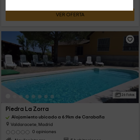
VER OFERTA
26 Fotos
Piedra La Zorra
Alojamiento ubicado a 6.9km de Carabaña
Valdaracete, Madrid
0 opiniones