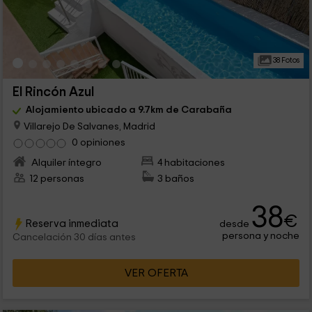
38 Fotos
El Rincón Azul
Alojamiento ubicado a 9.7km de Carabaña
Villarejo De Salvanes, Madrid
0 opiniones
Alquiler íntegro
4 habitaciones
12 personas
3 baños
38
€
Reserva inmediata
desde
persona y noche
Cancelación 30 días antes
VER OFERTA