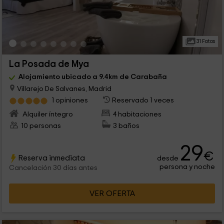
31 Fotos
La Posada de Mya
Alojamiento ubicado a 9.4km de Carabaña
Villarejo De Salvanes, Madrid
1 opiniones
Reservado 1 veces
Alquiler íntegro
4 habitaciones
10 personas
3 baños
29
€
Reserva inmediata
desde
persona y noche
Cancelación 30 días antes
VER OFERTA