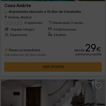
Casa Ambite
Alojamiento ubicado a 10.2km de Carabaña
Ambite, Madrid
0 opiniones
Reservado 2 veces
Alquiler íntegro
4 habitaciones
8 personas
2 baños
29
€
Reserva inmediata
desde
persona y noche
Cancelación 30 días antes
VER OFERTA