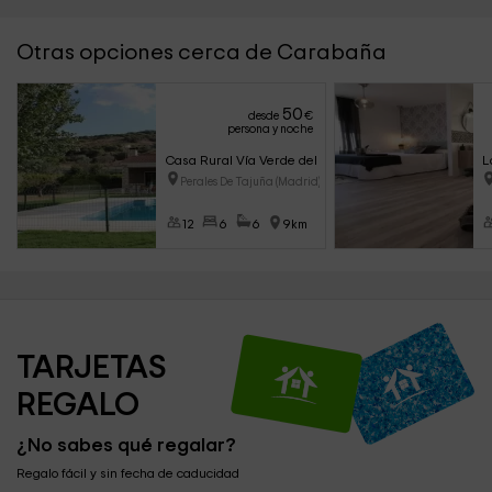
Otras opciones cerca de Carabaña
50
desde
€
persona y noche
Casa Rural Vía Verde del Tajuña
L
Perales De Tajuña (Madrid)
12
6
6
9km
TARJETAS 
REGALO
¿No sabes qué regalar?
Regalo fácil y sin fecha de caducidad