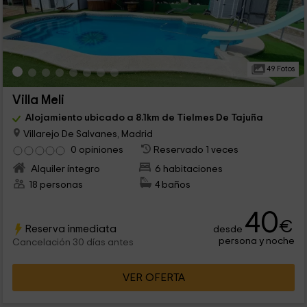
49 Fotos
Villa Meli
Alojamiento ubicado a 8.1km de Tielmes De Tajuña
Villarejo De Salvanes, Madrid
0 opiniones
Reservado 1 veces
Alquiler íntegro
6 habitaciones
18 personas
4 baños
40
€
Reserva inmediata
desde
persona y noche
Cancelación 30 días antes
VER OFERTA