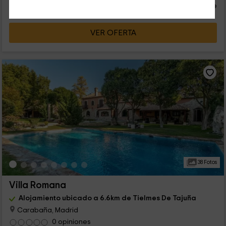
persona y noche
Cancelación 30 días antes
VER OFERTA
38 Fotos
Villa Romana
Alojamiento ubicado a 6.6km de Tielmes De Tajuña
Carabaña, Madrid
0 opiniones