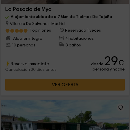
La Posada de Mya
Alojamiento ubicado a 7.6km de Tielmes De Tajuña
Villarejo De Salvanes, Madrid
1 opiniones
Reservado 1 veces
Alquiler íntegro
4 habitaciones
10 personas
3 baños
29
€
Reserva inmediata
desde
persona y noche
Cancelación 30 días antes
VER OFERTA