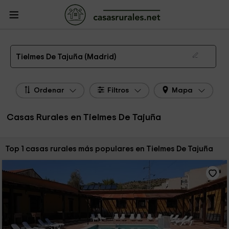
CasasRurales.net
Casas Rurales
Casas Rurales Madrid
Casas Rurales
Tielmes De Tajuña
Las 1 mejores casas rurales en Tielmes De Tajuña de 2026
Tielmes De Tajuña (Madrid)
Ordenar
Filtros
Mapa
Casas Rurales en Tielmes De Tajuña
Ordenar por:
Top 1 casas rurales más populares en Tielmes De Tajuña