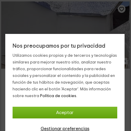
Nos preocupamos por tu privacidad
Utilizamos cookies propias y de terceros y tecnologías
22 Fotos
similares para mejorar nuestro sitio, analizar nuestro
tráfico, proporcionar funcionalidades para redes
Tu Casita Rural
sociales y personalizar el contenido y la publicidad en
Alojamiento ubicado a 6.5km de Tielmes De Tajuña
función de tus hábitos de navegación, que aceptas
Valdilecha, Madrid
haciendo clic en el botón 'Aceptar'. Más información
2 opiniones
Reservado 6 veces
sobre nuestra
Política de cookies.
Alquiler íntegro
1 habitaciones
2 personas
1 baños
Aceptar
55
€
Gestionar preferencias
Reserva inmediata
desde