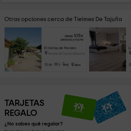
Otras opciones cerca de Tielmes De Tajuña
105
desde
€
persona y noche
El Cortijo de Perales
L
Perales De Tajuña (Madrid)
19
7
5
4km
TARJETAS 
REGALO
¿No sabes qué regalar?