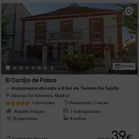
24 Fotos
El Cortijo de Palma
Alojamiento ubicado a 8.1km de Tielmes De Tajuña
Villarejo De Salvanes, Madrid
1 opiniones
Reservado 2 veces
Alquiler íntegro
7 habitaciones
15 personas
4 baños
39
€
desde
Contacto directo