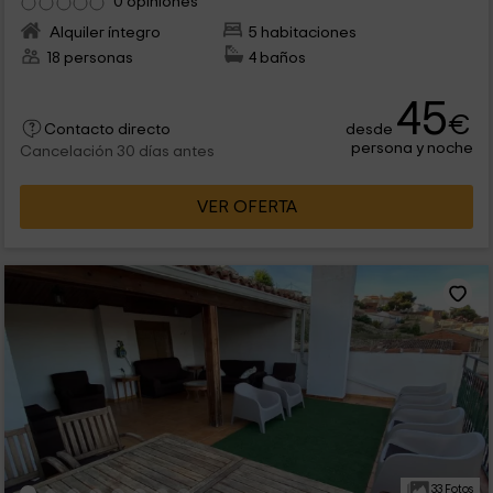
0 opiniones
Alquiler íntegro
5 habitaciones
18 personas
4 baños
45
€
desde
Contacto directo
persona y noche
Cancelación 30 días antes
VER OFERTA
33 Fotos