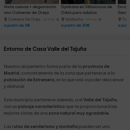
Visita cuevas + degustación 
Gymkana en Villaviciosa de 
Escala
vino Colmenar de Oreja
Odón para adultos
Sierr
Colmenar De Oreja
Valdilecha
Tiel
25.9 km
14.9 km
a partir de 5€
a partir de 30€
a part
Entorno de Casa Valle del Tajuña
Nuestro alojamiento forma parte de la
provincia de
Madrid,
concretamente de la zona que pertenece a la
población de Estremera,
en la que vais a poder descansar
y disfrutar.
Este municipio pertenece además, a el
Valle del Tajuña
,
con un
paisaje característico
que te proporcionará las
mejores vistas de una
zona natural muy agradable.
Las r
utas de senderismo y montaña
pueden ser una