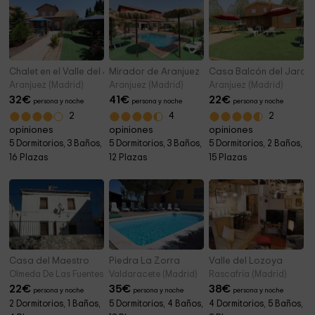
Chalet en el Valle del Jarama
Mirador de Aranjuez
Casa Balcón del Jara
Aranjuez (Madrid)
Aranjuez (Madrid)
Aranjuez (Madrid)
32
€
41
€
22
€
persona y noche
persona y noche
persona y noche
2
4
2
opiniones
opiniones
opiniones
5 Dormitorios, 3 Baños,
5 Dormitorios, 3 Baños,
5 Dormitorios, 2 Baños,
16 Plazas
12 Plazas
15 Plazas
Casa del Maestro
Piedra La Zorra
Valle del Lozoya
Olmeda De Las Fuentes (Madrid)
Valdaracete (Madrid)
Rascafría (Madrid)
22
€
35
€
38
€
persona y noche
persona y noche
persona y noche
2 Dormitorios, 1 Baños,
5 Dormitorios, 4 Baños,
4 Dormitorios, 5 Baños,