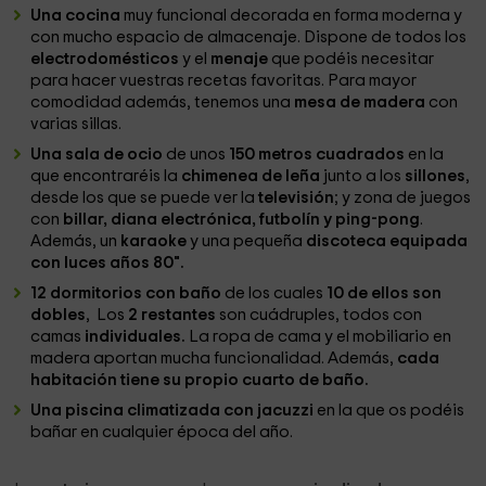
Una cocina
muy funcional decorada en forma moderna y
con mucho espacio de almacenaje. Dispone de todos los
electrodomésticos
y el
menaje
que podéis necesitar
para hacer vuestras recetas favoritas. Para mayor
comodidad además, tenemos una
mesa de madera
con
varias sillas.
Una sala de ocio
de unos
150 metros cuadrados
en la
que encontraréis la
chimenea de leña
junto a los
sillones
,
desde los que se puede ver la
televisión
; y zona de juegos
con
billar, diana electrónica, futbolín y ping-pong
.
Además, un
karaoke
y una pequeña
discoteca equipada
con luces años 80".
12 dormitorios con baño
de los cuales
10 de ellos son
dobles
, Los
2 restantes
son cuádruples, todos con
camas
individuales.
La ropa de cama y el mobiliario en
madera aportan mucha funcionalidad. Además,
cada
habitación tiene su propio cuarto de baño.
Una piscina climatizada con jacuzzi
en la que os podéis
bañar en cualquier época del año.