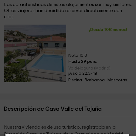
Las características de estos alojamientos son muy similares.
Otros viajeros han decidido reservar directamente con
ellos.
¡Desde 10€ menos!
Nota 10.0
Hasta 29 pers.
Valdelaguna (Madrid)
¡A sólo 22.3km!
Piscina · Barbacoa · Mascotas · Chimenea
Descripción de Casa Valle del Tajuña
Nuestra vivienda es de uso turístico, registrada en la
Dirección Geral. de Turismo de la Comunidad de Madrid