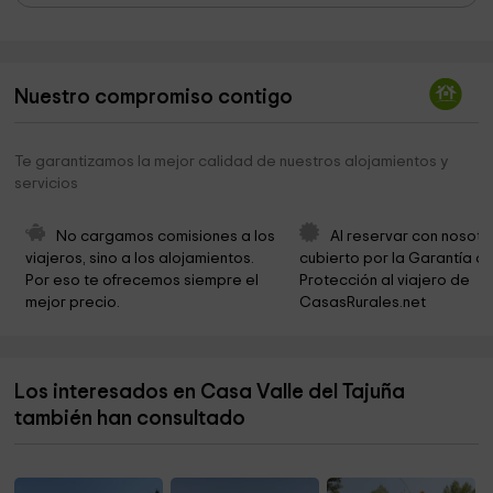
Cementerio
0,6 km
Ayuntamiento De Brea De Tajo
5,4 km
Nuestro compromiso contigo
Tanatorio
5,8 km
Cementerio
5,8 km
Te garantizamos la mejor calidad de nuestros alojamientos y
servicios
Cerro Del Ctisto
8,3 km
Fuentidueña de Tajo Ayuntamiento
8,3 km
No cargamos comisiones a los 
Al reservar con nosotr
viajeros, sino a los alojamientos. 
cubierto por la Garantía de
Cementerio
8,4 km
Por eso te ofrecemos siempre el 
Protección al viajero de 
mejor precio.
CasasRurales.net
Ayuntamiento de Valdaracete
8,5 km
Cementerio
8,5 km
Los interesados en Casa Valle del Tajuña
Iglesia
8,5 km
también han consultado
Iglesia de San Juan Bautista
8,5 km