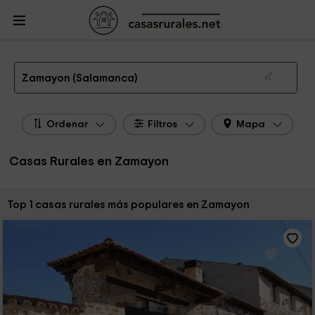
CasasRurales.net
Casas Rurales
Casas Rurales Castilla y León
Casas
Rurales Salamanca
Casas Rurales Zamayon
Las 1 mejores casas rurales en Zamayon de 2026
Zamayon (Salamanca)
Ordenar
Filtros
Mapa
Casas Rurales en Zamayon
Ordenar por:
Top 1 casas rurales más populares en Zamayon