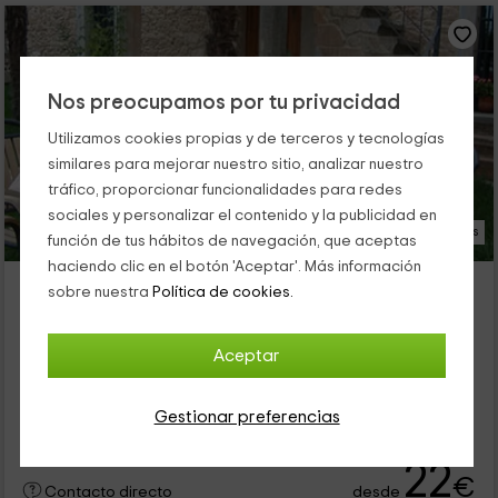
Nos preocupamos por tu privacidad
Utilizamos cookies propias y de terceros y tecnologías
similares para mejorar nuestro sitio, analizar nuestro
tráfico, proporcionar funcionalidades para redes
sociales y personalizar el contenido y la publicidad en
38 Fotos
función de tus hábitos de navegación, que aceptas
haciendo clic en el botón 'Aceptar'. Más información
Casa de la Molina
sobre nuestra
Política de cookies.
Alojamiento ubicado a 8.0km de Zamayon
Santiz, Salamanca
Aceptar
0 opiniones
Alquiler íntegro
5 habitaciones
Gestionar preferencias
12 personas
5 baños
22
€
desde
Contacto directo