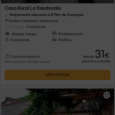
Casa Rural La Sandovala
Alojamiento ubicado a 8.7km de Zamayon
Pueblo Forfoleda, Salamanca
0 opiniones
Alquiler íntegro
4 habitaciones
8 personas
4 baños
31
€
desde
Contacto directo
persona y noche
Cancelación 30 días antes
VER OFERTA