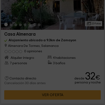
23 Fotos
Casa Almenara
Alojamiento ubicado a 9.3km de Zamayon
Almenara De Tormes, Salamanca
0 opiniones
Alquiler íntegro
4 habitaciones
7 personas
3 baños
32
€
desde
Contacto directo
persona y noche
Cancelación 30 días antes
VER OFERTA