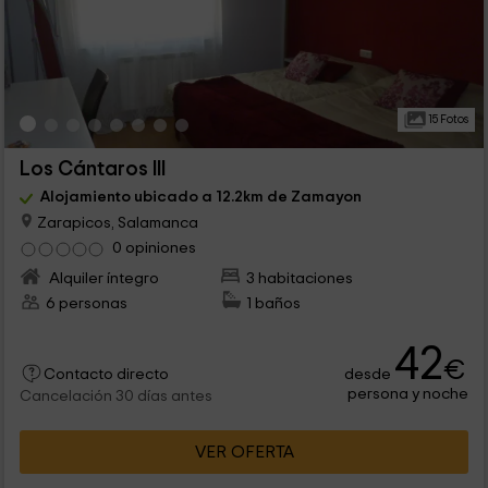
15 Fotos
Los Cántaros III
Alojamiento ubicado a 12.2km de Zamayon
Zarapicos, Salamanca
0 opiniones
Alquiler íntegro
3 habitaciones
6 personas
1 baños
42
€
desde
Contacto directo
persona y noche
Cancelación 30 días antes
VER OFERTA