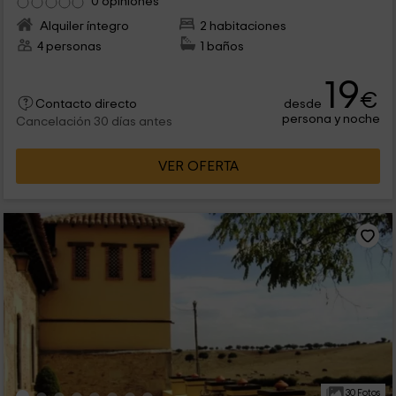
0 opiniones
Alquiler íntegro
2 habitaciones
4 personas
1 baños
19
€
desde
Contacto directo
persona y noche
Cancelación 30 días antes
VER OFERTA
30 Fotos