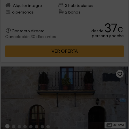
Alquiler íntegro
3 habitaciones
6 personas
2 baños
37
€
desde
Contacto directo
persona y noche
Cancelación 30 días antes
VER OFERTA
25 Fotos