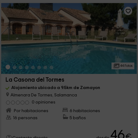
44 Fotos
La Casona del Tormes
Alojamiento ubicado a 9.5km de Zamayon
Almenara De Tormes, Salamanca
0 opiniones
Por habitaciones
6 habitaciones
16 personas
5 baños
46
€
desde
Contacto directo