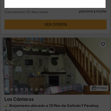
14
€
desde
Contacto directo
persona y noche
Cancelación 30 días antes
VER OFERTA
19 Fotos
Los Cántaros
Alojamiento ubicado a 10.9km de Galindo Y Perahuy