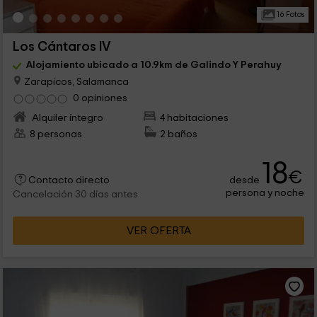
16 Fotos
Los Cántaros IV
Alojamiento ubicado a 10.9km de Galindo Y Perahuy
Zarapicos, Salamanca
0 opiniones
Alquiler íntegro
4 habitaciones
8 personas
2 baños
18
€
desde
Contacto directo
persona y noche
Cancelación 30 días antes
VER OFERTA