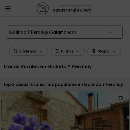
CasasRurales.net
Casas Rurales
Casas Rurales Castilla y León
Casas
Rurales Salamanca
Casas Rurales Galindo Y Perahuy
Las 2 mejores casas rurales en Galindo Y Perahuy de 2026
Galindo Y Perahuy (Salamanca)
Ordenar
Filtros
Mapa
Casas Rurales en Galindo Y Perahuy
Ordenar por:
Top 2 casas rurales más populares en Galindo Y Perahuy