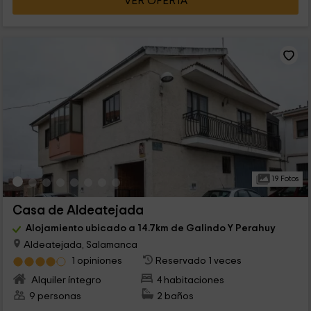
VER OFERTA
19 Fotos
Casa de Aldeatejada
Alojamiento ubicado a 14.7km de Galindo Y Perahuy
Aldeatejada, Salamanca
1 opiniones
Reservado 1 veces
Alquiler íntegro
4 habitaciones
9 personas
2 baños