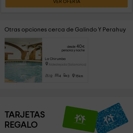
VER OFERTA
Otras opciones cerca de Galindo Y Perahuy
40
desde
€
persona y noche
La Chirumba
Aldeatejada (Salamanca)
12
4
3
15km
TARJETAS 
REGALO