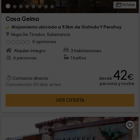
16 Fotos
Casa Gelma
Alojamiento ubicado a 9.3km de Galindo Y Perahuy
Vega De Tirados, Salamanca
0 opiniones
Alquiler íntegro
3 habitaciones
6 personas
1 baños
42
€
desde
Contacto directo
persona y noche
Cancelación 30 días antes
VER OFERTA