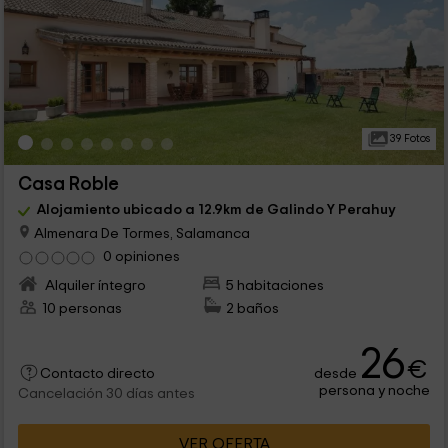
39 Fotos
Casa Roble
Alojamiento ubicado a 12.9km de Galindo Y Perahuy
Almenara De Tormes, Salamanca
0 opiniones
Alquiler íntegro
5 habitaciones
10 personas
2 baños
26
€
desde
Contacto directo
persona y noche
Cancelación 30 días antes
VER OFERTA