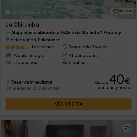
36 Fotos
La Chirumba
Alojamiento ubicado a 15.3km de Galindo Y Perahuy
Aldeatejada, Salamanca
1 opiniones
Reservado 3 veces
Alquiler íntegro
4 habitaciones
12 personas
3 baños
40
€
Reserva inmediata
desde
persona y noche
Cancelación 30 días antes
VER OFERTA