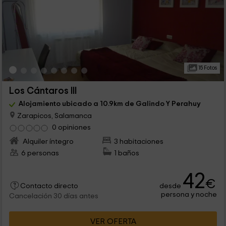
15 Fotos
Los Cántaros III
Alojamiento ubicado a 10.9km de Galindo Y Perahuy
Zarapicos, Salamanca
0 opiniones
Alquiler íntegro
3 habitaciones
6 personas
1 baños
42
€
desde
Contacto directo
persona y noche
Cancelación 30 días antes
VER OFERTA