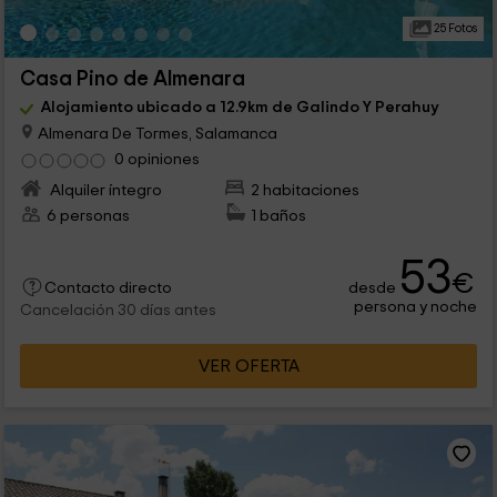
25 Fotos
Casa Pino de Almenara
Alojamiento ubicado a 12.9km de Galindo Y Perahuy
Almenara De Tormes, Salamanca
0 opiniones
Alquiler íntegro
2 habitaciones
6 personas
1 baños
53
€
desde
Contacto directo
persona y noche
Cancelación 30 días antes
VER OFERTA