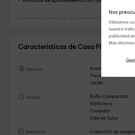
Una zona de aparcamiento
para que puedas dejar tu
Nos preocu
Casas Rurales Castilla y León
Casas Rurales Salamanca
Utilizamos co
nuestro tráfi
publicidad en
Más informac
Características de Casa Pino de Al
Gest
Acceso Asfaltado
Exterior
Piscina Exterior
Jardín
Baño Compartido
Interior
Biblioteca
Comedor
Sala de Estar
Colección de Juego
Servicios