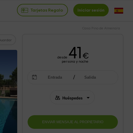
Tarjetas Regalo
Iniciar sesión
Casa Pino de Almenara
Guardar
41
€
desde
persona y noche