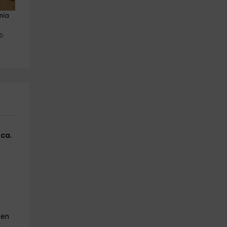
nía 
Paddle surf en grupo en 
Gymkhana humor amarillo en
Ledesma (1 hora)
Salamanca 2 horas
Ledesma
Salamanca (Ciudad)
14.7 km
17.3 km
a partir de 60€
a partir de 20€
ca.
 en