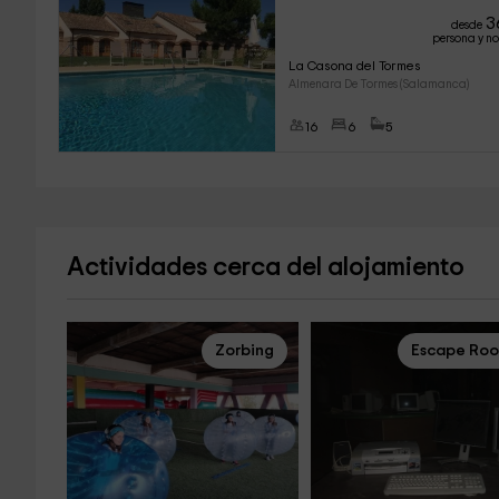
3
desde
persona y n
La Casona del Tormes
Almenara De Tormes (Salamanca)
16
6
5
Actividades cerca del alojamiento
Zorbing
Escape Ro