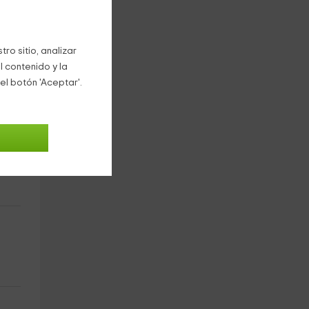
ro sitio, analizar
l contenido y la
el botón 'Aceptar'.