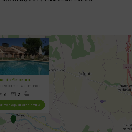
ino de Almenara
a De Tormes, Salamanca
6
2
1
ar mensaje al propietario