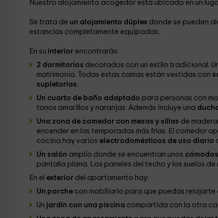
Nuestro alojamiento acogedor está ubicado en un luga
Se trata de
un alojamiento dúplex
donde se pueden alo
estancias completamente equipadas.
En su
interior
encontrarás:
2 dormitorios
decorados con un estilo tradicional. Un
matrimonio. Todas estas camas están vestidas con
s
supletorias.
Un cuarto de baño
adaptado
para personas con mo
tonos amarillos y naranjas. Además incluye una
ducha
Una
zona de comedor con mesas y sillas
de madera.
encender en las temporadas más frías. El comedor a
cocina hay varios
electrodomésticos de uso diario
Un salón
amplio donde se encuentran unos
cómodos 
pantalla plana. Los paneles del techo y los suelos de
En el
exterior
del apartamento hay:
Un porche
con mobiliario para que puedas relajarte al
Un
jardín con una piscina
compartida con la otra ca