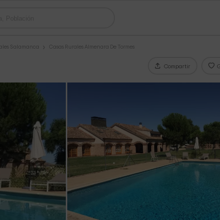
ales Salamanca
Casas Rurales Almenara De Tormes
Compartir