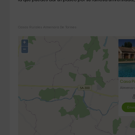
Casas Rurales Almenara De Tormes
+
−
Casa P
Almenar
Envi