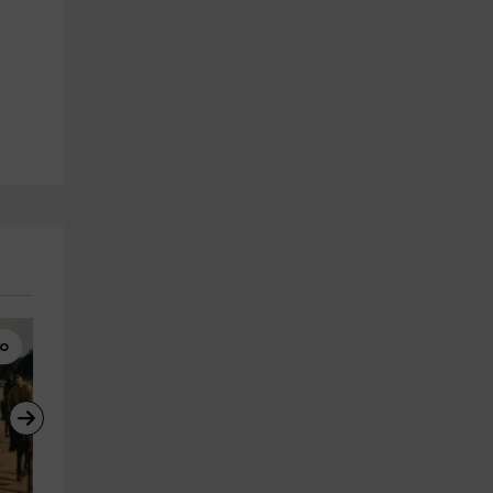
lo
Paddle Surf
Gymkanas