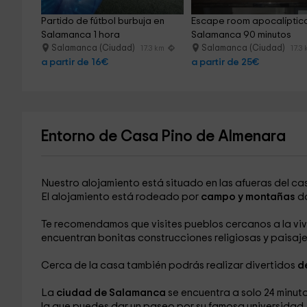
Partido de fútbol burbuja en 
Escape room apocalíptico
Salamanca 1 hora
Salamanca 90 minutos
Salamanca (Ciudad)
Salamanca (Ciudad)
17.3 km
17.3
a partir de 16€
a partir de 25€
Entorno de Casa Pino de Almenara
Nuestro alojamiento está situado en las afueras del c
El alojamiento está rodeado por
campo y montañas
do
Te recomendamos que visites pueblos cercanos a la v
encuentran bonitas construcciones religiosas y paisaj
Cerca de la casa también podrás realizar divertidos
d
La
ciudad de Salamanca
se encuentra a solo 24 minut
la que puedes dar un paseo por su famosa universidad,