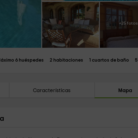
+25 fotos
áximo 6 huéspedes
2 habitaciones
1 cuartos de baño
5
Características
Mapa
ra