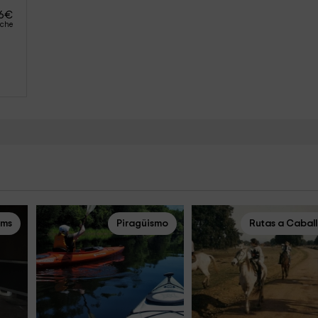
6
€
oche
oms
Piragüismo
Rutas a Cabal