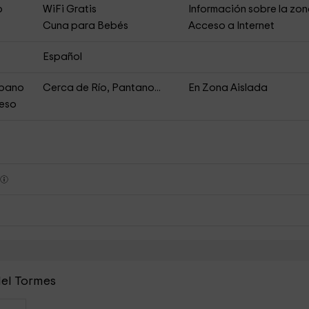
o
WiFi Gratis
Información sobre la zo
Cuna para Bebés
Acceso a Internet
Español
rbano
Cerca de Río, Pantano...
En Zona Aislada
ceso
s
del Tormes