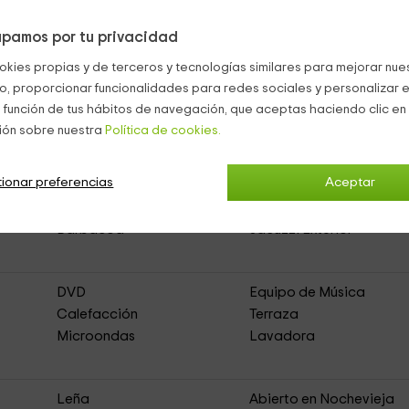
 vehículo durante tu estancia.
pamos por tu privacidad
okies propias y de terceros y tecnologías similares para mejorar nuest
co, proporcionar funcionalidades para redes sociales y personalizar e
 función de tus hábitos de navegación, que aceptas haciendo clic en 
ión sobre nuestra
Política de cookies.
menara
(Casa Rural de Alquiler Íntegro)
ionar preferencias
Aceptar
Muebles de Jardín
Zona de Aparcamiento
Barbacoa
Jacuzzi Exterior
DVD
Equipo de Música
Calefacción
Terraza
Microondas
Lavadora
s
Leña
Abierto en Nochevieja