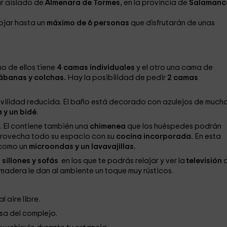
r aislado de
Almenara de Tormes
, en la provincia de
Salamanc
jar hasta un
máximo de 6 personas
que disfrutarán de unas
o de ellos tiene
4 camas individuales
y el otro una cama de
ábanas y colchas.
Hay la posibilidad de pedir
2 camas
vilidad reducida.
El baño está decorado con azulejos de much
 y un bidé
.
 El contiene también una
chimenea
que los huéspedes podrán
provecha todo su espacio con su
cocina incorporada.
En esta
como un
microondas y un lavavajillas.
sillones y sofás
en los que te podrás relajar y ver la
televisión
 madera le dan al ambiente un toque muy rústicos.
 aire libre.
sa del complejo.