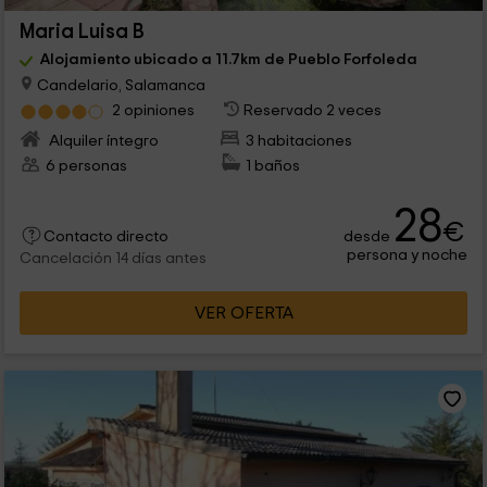
Maria Luisa B
Alojamiento ubicado a 11.7km de Pueblo Forfoleda
Candelario, Salamanca
2 opiniones
Reservado 2 veces
Alquiler íntegro
3 habitaciones
6 personas
1 baños
28
€
desde
Contacto directo
persona y noche
Cancelación 14 días antes
VER OFERTA