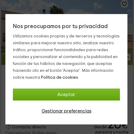
Nos preocupamos por tu privacidad
Utilizamos cookies propias y de terceros y tecnologías
similares para mejorar nuestro sitio, analizar nuestro
tráfico, proporcionar funcionalidades para redes
sociales y personalizar el contenido y la publicidad en
39 Fotos
función de tus hábitos de navegación, que aceptas
Casa Roble
haciendo clic en el botón 'Aceptar'. Más información
sobre nuestra
Política de cookies.
Alojamiento ubicado a 8.4km de Pueblo Forfoleda
Almenara De Tormes, Salamanca
0 opiniones
Aceptar
Alquiler íntegro
5 habitaciones
10 personas
2 baños
Gestionar preferencias
26
€
desde
Contacto directo
persona y noche
Cancelación 14 días antes