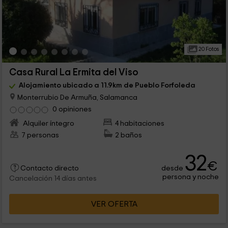
20 Fotos
Casa Rural La Ermita del Viso
Alojamiento ubicado a 11.9km de Pueblo Forfoleda
Monterrubio De Armuña, Salamanca
0 opiniones
Alquiler íntegro
4 habitaciones
7 personas
2 baños
32
€
desde
Contacto directo
persona y noche
Cancelación 14 días antes
VER OFERTA