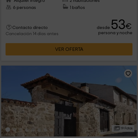
Alquiler íntegro
2 habitaciones
6 personas
1 baños
53
€
desde
Contacto directo
persona y noche
Cancelación 14 días antes
VER OFERTA
19 Fotos