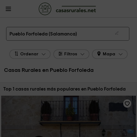
CasasRurales.net
Casas Rurales
Casas Rurales Castilla y León
Casas
Rurales Salamanca
Casas Rurales Pueblo Forfoleda
Las 1 mejores casas rurales en Pueblo Forfoleda de 2026
Pueblo Forfoleda (Salamanca)
Ordenar
Filtros
Mapa
Casas Rurales en Pueblo Forfoleda
Ordenar por:
Top 1 casas rurales más populares en Pueblo Forfoleda