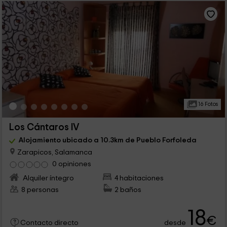
16 Fotos
Los Cántaros IV
Alojamiento ubicado a 10.3km de Pueblo Forfoleda
Zarapicos, Salamanca
0 opiniones
Alquiler íntegro
4 habitaciones
8 personas
2 baños
18
€
desde
Contacto directo