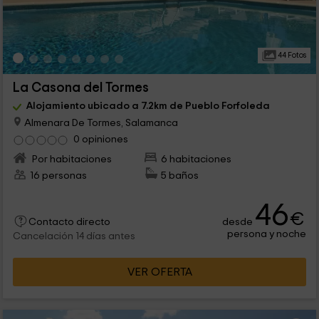
44 Fotos
La Casona del Tormes
Alojamiento ubicado a 7.2km de Pueblo Forfoleda
Almenara De Tormes, Salamanca
0 opiniones
Por habitaciones
6 habitaciones
16 personas
5 baños
46
€
desde
Contacto directo
persona y noche
Cancelación 14 días antes
VER OFERTA