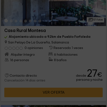
57 Fotos
Casa Rural Montesa
Alojamiento ubicado a 9.2km de Pueblo Forfoleda
San Pelayo De La Guareña, Salamanca
0 opiniones
Reservado 1 veces
Alquiler íntegro
6 habitaciones
16 personas
8 baños
27
€
desde
Contacto directo
persona y noche
Cancelación 14 días antes
VER OFERTA