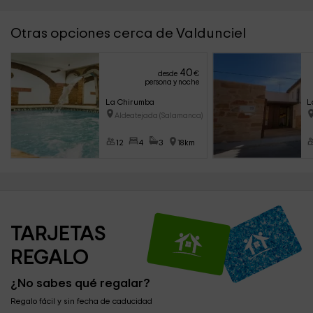
Otras opciones cerca de Valdunciel
40
desde
€
persona y noche
La Chirumba
L
Aldeatejada (Salamanca)
12
4
3
18km
TARJETAS 
REGALO
¿No sabes qué regalar?
Regalo fácil y sin fecha de caducidad