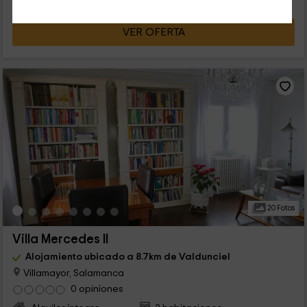
VER OFERTA
20 Fotos
Villa Mercedes II
Alojamiento ubicado a 8.7km de Valdunciel
Villamayor, Salamanca
0 opiniones