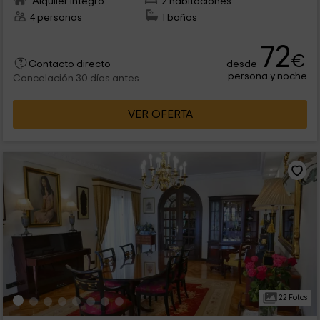
Alquiler íntegro
2 habitaciones
4 personas
1 baños
72
€
desde
Contacto directo
persona y noche
Cancelación 30 días antes
VER OFERTA
22 Fotos