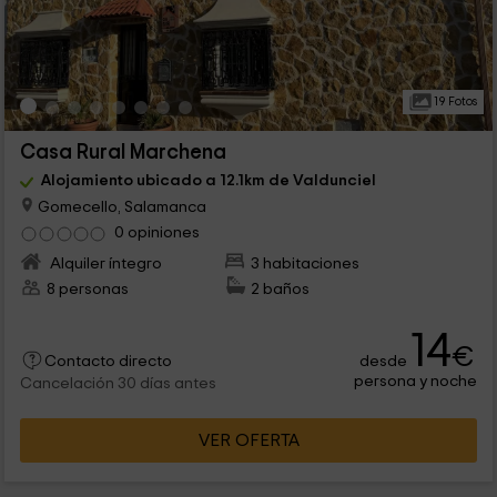
19 Fotos
Casa Rural Marchena
Alojamiento ubicado a 12.1km de Valdunciel
Gomecello, Salamanca
0 opiniones
Alquiler íntegro
3 habitaciones
8 personas
2 baños
14
€
desde
Contacto directo
persona y noche
Cancelación 30 días antes
VER OFERTA