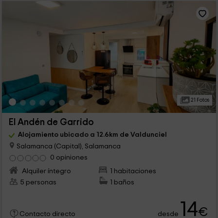
21 Fotos
El Andén de Garrido
Alojamiento ubicado a 12.6km de Valdunciel
Salamanca (Capital), Salamanca
0 opiniones
Alquiler íntegro
1 habitaciones
5 personas
1 baños
14
€
desde
Contacto directo