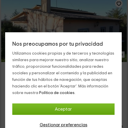
Nos preocupamos por tu privacidad
Utilizamos cookies propias y de terceros y tecnologías
20 Fotos
similares para mejorar nuestro sitio, analizar nuestro
tráfico, proporcionar funcionalidades para redes
Casa Rural La Ermita del Viso
sociales y personalizar el contenido y la publicidad en
Alojamiento ubicado a 6.9km de Valdunciel
función de tus hábitos de navegación, que aceptas
Monterrubio De Armuña, Salamanca
haciendo clic en el botón 'Aceptar'. Más información
0 opiniones
sobre nuestra
Política de cookies.
Alquiler íntegro
4 habitaciones
7 personas
2 baños
Aceptar
32
€
desde
Contacto directo
Gestionar preferencias
persona y noche
Cancelación 30 días antes