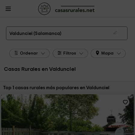
CasasRurales.net
Casas Rurales
Casas Rurales Castilla y León
Casas
Rurales Salamanca
Casas Rurales Valdunciel
Las 1 mejores casas rurales en Valdunciel de 2026
Valdunciel (Salamanca)
Ordenar
Filtros
Mapa
Casas Rurales en Valdunciel
Ordenar por:
Top 1 casas rurales más populares en Valdunciel