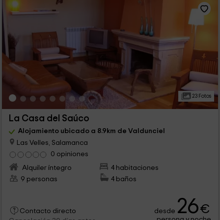
23 Fotos
La Casa del Saúco
Alojamiento ubicado a 8.9km de Valdunciel
Las Velles, Salamanca
0 opiniones
Alquiler íntegro
4 habitaciones
9 personas
4 baños
26
€
desde
Contacto directo
persona y noche