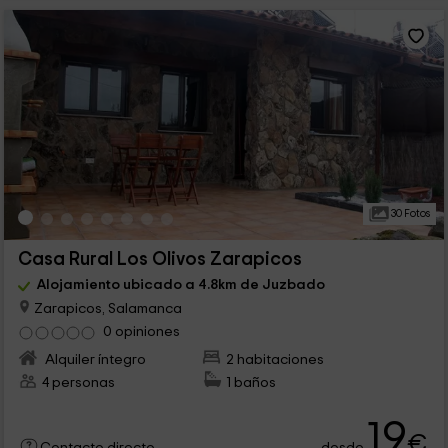
30 Fotos
Casa Rural Los Olivos Zarapicos
Alojamiento ubicado a 4.8km de Juzbado
Zarapicos, Salamanca
0 opiniones
Alquiler íntegro
2 habitaciones
4 personas
1 baños
19
€
desde
Contacto directo