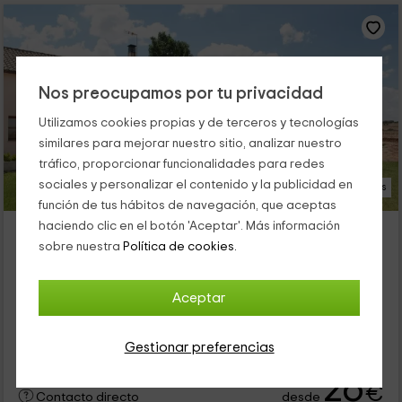
Nos preocupamos por tu privacidad
Utilizamos cookies propias y de terceros y tecnologías
similares para mejorar nuestro sitio, analizar nuestro
tráfico, proporcionar funcionalidades para redes
sociales y personalizar el contenido y la publicidad en
39 Fotos
función de tus hábitos de navegación, que aceptas
Casa Roble
haciendo clic en el botón 'Aceptar'. Más información
sobre nuestra
Política de cookies.
Alojamiento ubicado a 3.3km de Juzbado
Almenara De Tormes, Salamanca
0 opiniones
Aceptar
Alquiler íntegro
5 habitaciones
10 personas
2 baños
Gestionar preferencias
26
€
desde
Contacto directo