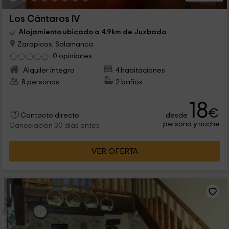
Los Cántaros IV
Alojamiento ubicado a 4.9km de Juzbado
Zarapicos, Salamanca
0 opiniones
Alquiler íntegro
4 habitaciones
8 personas
2 baños
18
€
desde
Contacto directo
persona y noche
Cancelación 30 días antes
VER OFERTA