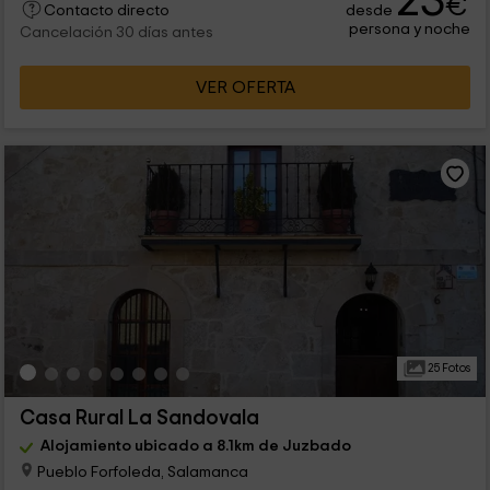
23
€
desde
Contacto directo
persona y noche
Cancelación 30 días antes
VER OFERTA
25 Fotos
Casa Rural La Sandovala
Alojamiento ubicado a 8.1km de Juzbado
Pueblo Forfoleda, Salamanca