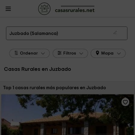
CasasRurales.net
Casas Rurales
Casas Rurales Castilla y León
Casas
Rurales Salamanca
Casas Rurales Juzbado
Las 1 mejores casas rurales en Juzbado de 2026
Juzbado (Salamanca)
Ordenar
Filtros
Mapa
Casas Rurales en Juzbado
Ordenar por:
Top 1 casas rurales más populares en Juzbado