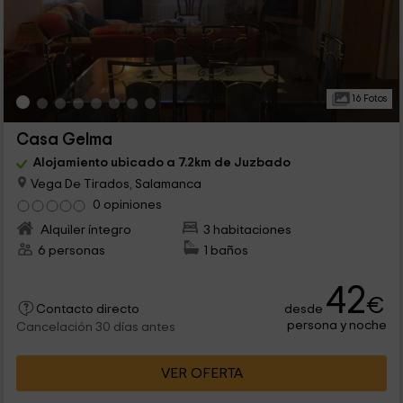
16 Fotos
Casa Gelma
Alojamiento ubicado a 7.2km de Juzbado
Vega De Tirados, Salamanca
0 opiniones
Alquiler íntegro
3 habitaciones
6 personas
1 baños
42
€
desde
Contacto directo
persona y noche
Cancelación 30 días antes
VER OFERTA