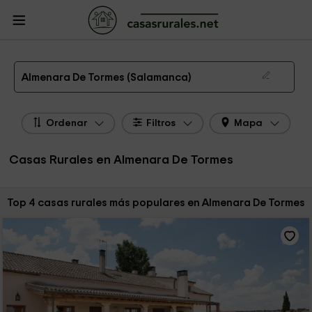
CasasRurales.net
Casas Rurales
Casas Rurales Castilla y León
Casas
Rurales Salamanca
Casas Rurales Almenara De Tormes
Las 4 mejores casas rurales en Almenara De Tormes de 2026
Almenara De Tormes (Salamanca)
Ordenar
Filtros
Mapa
Casas Rurales en Almenara De Tormes
Ordenar por:
Top 4 casas rurales más populares en Almenara De Tormes