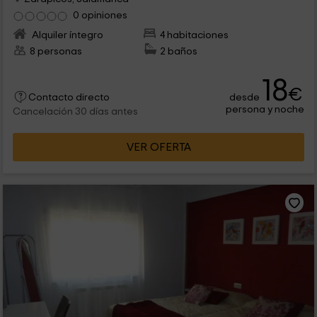
0 opiniones
Alquiler íntegro
4 habitaciones
8 personas
2 baños
18
€
desde
Contacto directo
persona y noche
Cancelación 30 días antes
VER OFERTA