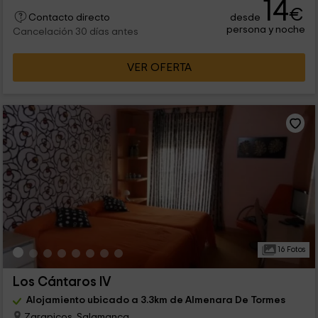
14
€
desde
Contacto directo
persona y noche
Cancelación 30 días antes
VER OFERTA
16 Fotos
Los Cántaros IV
Alojamiento ubicado a 3.3km de Almenara De Tormes
Zarapicos, Salamanca