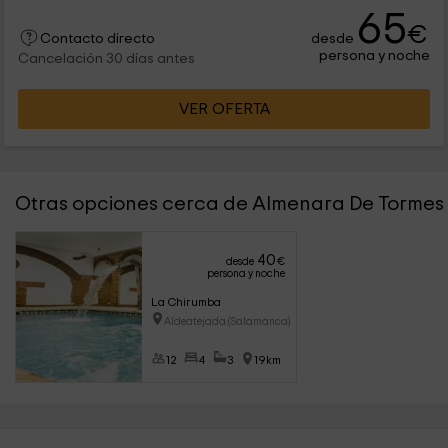
65
€
desde
Contacto directo
persona y noche
Cancelación 30 días antes
VER OFERTA
Otras opciones cerca de Almenara De Tormes
40
desde
€
persona y noche
La Chirumba
Aldeatejada (Salamanca)
12
4
3
19km