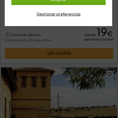
0 opiniones
Alquiler íntegro
2 habitaciones
Gestionar preferencias
4 personas
1 baños
19
€
desde
Contacto directo
persona y noche
Cancelación 30 días antes
VER OFERTA