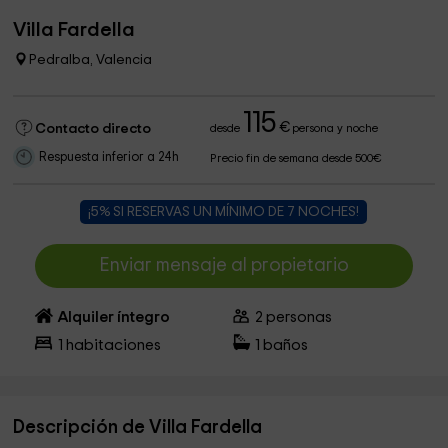
Villa Fardella
Pedralba, Valencia
115
€
Contacto directo
desde
persona y noche
Respuesta inferior a 24h
Precio fin de semana desde 500€
¡5% SI RESERVAS UN MÍNIMO DE 7 NOCHES!
Enviar mensaje al propietario
Alquiler íntegro
2
personas
1
habitaciones
1
baños
Descripción de Villa Fardella