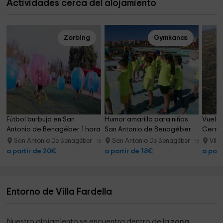
Actividades cerca del alojamiento
Zorbing
Gymkanas
Fútbol burbuja en San 
Humor amarillo para niños 
Vuelo 
Antonio de Benagéber 1 hora
San Antonio de Benagéber
Cerro 
San Antonio De Benagéber
San Antonio De Benagéber
Vill
18.3 km
18.3 km
a partir de 20€
a partir de 18€
a part
Entorno de Villa Fardella
Nuestro alojamiento se encuentra dentro de la
zona