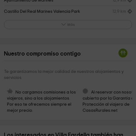
Ayuntamiento de Marines
12,9 km
Castillo Del Real Marines Valencia Park
12,9 km
Font De La Salut
16,6 km
Más
Nuestro compromiso contigo
Te garantizamos la mejor calidad de nuestros alojamientos y
servicios
No cargamos comisiones a los 
Al reservar con nosotr
viajeros, sino a los alojamientos. 
cubierto por la Garantía de
Por eso te ofrecemos siempre el 
Protección al viajero de 
mejor precio.
CasasRurales.net
Los interesados en Villa Fardella también han