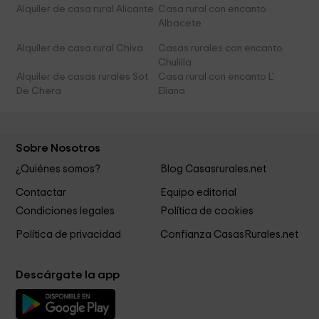
Alquiler de casa rural Alicante
Casa rural con encanto
Albacete
Alquiler de casa rural Chiva
Casas rurales con encanto
Chulilla
Alquiler de casas rurales Sot
Casa rural con encanto L'
De Chera
Eliana
Sobre Nosotros
¿Quiénes somos?
Blog Casasrurales.net
Contactar
Equipo editorial
Condiciones legales
Política de cookies
Política de privacidad
Confianza CasasRurales.net
Descárgate la app