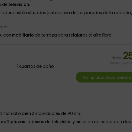
s de
televisión
.
 madera están situadas junto a una de las paredes de la cabaña,
allas.
o
, con
mobiliario
de terraza para relajaros al aire libre.
2
desde
persona y n
1 cuartos de baño
trimonial o bien 2 individuales de 90 cm.
de 2 plazas,
además de televisión y mesa de comedor para los