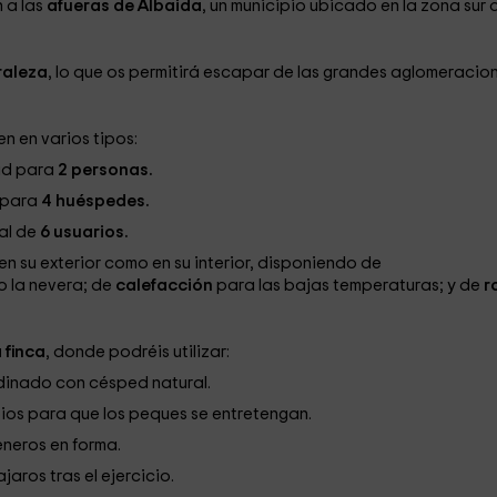
 a las
afueras de Albaida
, un municipio ubicado en la zona sur 
raleza
, lo que os permitirá escapar de las grandes aglomeracio
en en varios tipos:
ad para
2 personas.
 para
4 huéspedes.
al de
6 usuarios.
 su exterior como en su interior, disponiendo de
o la nevera; de
calefacción
para las bajas temperaturas; y de
r
 finca
, donde podréis utilizar:
dinado con césped natural.
ios para que los peques se entretengan.
eneros en forma.
ajaros tras el ejercicio.