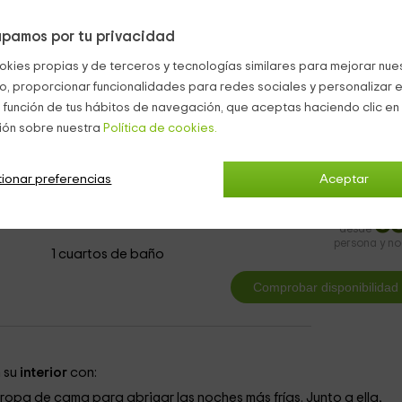
ar partidas con amigos.
bierto para que no os abraséis al sol mientras coméis.
pamos por tu privacidad
s como los burros.
okies propias y de terceros y tecnologías similares para mejorar nuest
os.
co, proporcionar funcionalidades para redes sociales y personalizar e
 función de tus hábitos de navegación, que aceptas haciendo clic en 
 Valencia
Bungalows y Cabañas Albaida
ión sobre nuestra
Política de cookies.
ionar preferencias
Aceptar
3
desde
persona y n
1 cuartos de baño
 su
interior
con:
ropa de cama para abrigar las noches más frías. Junto a ella,