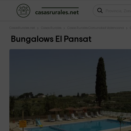
CasasRurales.net
Casas Rurales
Casas Rurales Comunidad Valenciana
Bungalows El Pansat