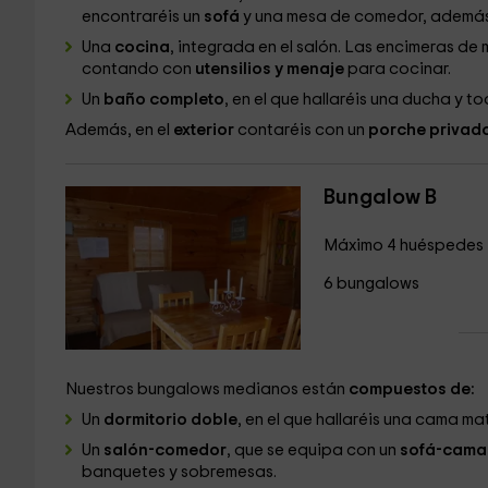
encontraréis un
sofá
y una mesa de comedor, ademá
Una
cocina
, integrada en el salón. Las encimeras de
contando con
utensilios y menaje
para cocinar.
Un
baño completo
, en el que hallaréis una ducha y to
Además, en el
exterior
contaréis con un
porche privad
Bungalow B
Máximo 4 huéspedes
6 bungalows
Nuestros bungalows medianos están
compuestos de:
Un
dormitorio doble
, en el que hallaréis una cama ma
Un
salón-comedor
, que se equipa con un
sofá-cama 
banquetes y sobremesas.