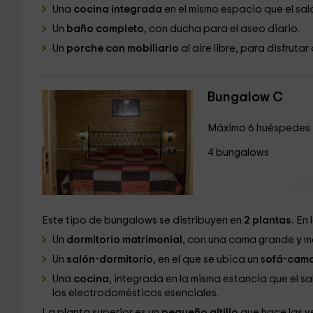
Una
cocina integrada
en el mismo espacio que el sa
Un
baño completo
, con ducha para el aseo diario.
Un
porche con mobiliario
al aire libre, para disfrutar
Bungalow C
Máximo 6 huéspedes
4 bungalows
Este tipo de bungalows se distribuyen en
2 plantas.
En 
Un
dormitorio matrimonial,
con una cama grande y m
Un
salón-dormitorio
, en el que se ubica un s
ofá-cama
Una
cocina
, integrada en la misma estancia que el sa
los electrodomésticos esenciales.
La planta superior es un
pequeño altillo
que hace las v