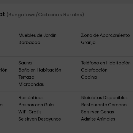
sat
(Bungalows/Cabañas Rurales)
Muebles de Jardín
Zona de Aparcamiento
Barbacoa
Granja
Sauna
Teléfono en Habitación
ción
Baño en Habitación
Calefacción
Terraza
Cocina
Microondas
Románticas
Bicicletas Disponibles
ja
Paseos con Guía
Restaurante Cercano
s
WiFi Gratis
Se sirven Cenas
Se sirven Desayunos
Admite Animales