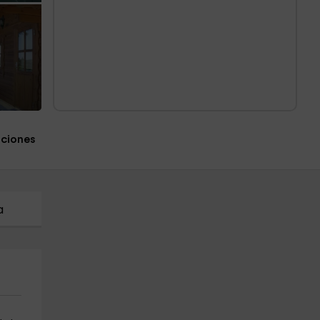
aciones
a