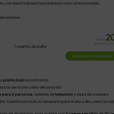
lón, con electrodomésticos básicos como el microondas.
 del entorno.
2
desde
persona y n
1 cuartos de baño
la
planta baja
encontraréis:
esitas de noche como decoración.
 para 2 personas
, además de
televisión
y mesa de comedor.
lón. Cuenta con todo lo necesario para el día a día, como la vaji
eces de dormitorio, pues cuenta con
2 camas sencillas
de 90 cm