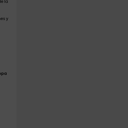
de la
nes y
opa