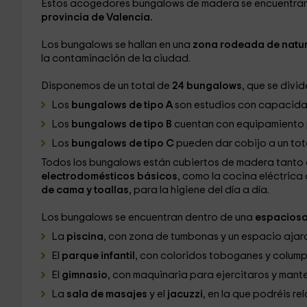
Estos acogedores bungalows de madera se encuentran
provincia de Valencia.
Los bungalows se hallan en una
zona rodeada de natu
la contaminación de la ciudad.
Disponemos de un total de
24 bungalows
, que se divid
Los
bungalows de tipo A
son estudios con capacid
Los
bungalows de tipo B
cuentan con equipamiento
Los
bungalows de tipo C
pueden dar cobijo a un tot
Todos los bungalows están cubiertos de madera tanto en
electrodomésticos básicos
, como la cocina eléctrica 
de cama y toallas
, para la higiene del día a día.
Los bungalows se encuentran dentro de una
espaciosa
La
piscina
, con zona de tumbonas y un espacio ajar
El
parque infantil
, con coloridos toboganes y colump
El
gimnasio
, con maquinaria para ejercitaros y mant
La
sala de masajes
y el
jacuzzi
, en la que podréis rel