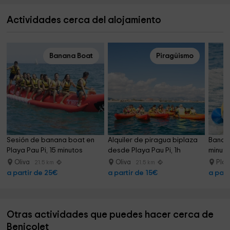
Actividades cerca del alojamiento
Banana Boat
Piragüismo
Sesión de banana boat en 
Alquiler de piragua biplaza 
Banan
Playa Pau Pi, 15 minutos
desde Playa Pau Pi, 1h
minuto
Oliva
Oliva
Play
21.5 km
21.5 km
a partir de 25€
a partir de 15€
a part
Otras actividades que puedes hacer cerca de
Benicolet