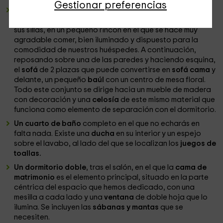
Gestionar preferencias
Un salón comedor
en el espacio más amplio de la
cabaña, que sitúa, por un lado, la
mesa de madera
con
sus sillas, en un pequeño rincón en el que se hace muy
agradable comer, bien iluminado y dispuesto para la
comodidad de nuestros huéspedes. A continuación,
reposando sobre una de las paredes y haciendo esquina,
el
sofá
de 2 plazas que puede convertirse en
sofá cama
y
delante, un pequeño
baúl
con un centro de mesa floral.
Todo este conjunto se dirige hacia un mueble de madera
con decoración y una
celosía
de este mismo material que
funciona como elemento de separación con el dormitorio.
Un cuarto de baño
completo en el que no echarás en
falta nada. Existe una
ducha
en su interior y un espejo
sobre el lavabo, al lado del que se localizan los
juegos de
toallas.
Un dormitorio doble
, tras el salón, en el que la
cama de
matrimonio
es el elemento principal, situado en la parte
céntrica del espacio que hemos dedicado, con una
mesilla a cada lado y una
ventana
de doble hoja que lo
ilumina. Se incluyen las
sábanas y mantas
que se
necesiten.