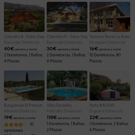
Cabaña III - Entre Viejos Olivos
Cabaña IV - Entre Viejos Olivos
Turismo Rural La Balsa
Benicolet (Valencia)
Benicolet (Valencia)
Picassent (Valencia)
40
€
30
€
16
€
persona y noche
persona y noche
persona y noche
2 Dormitorios, 1 Baños,
2 Dormitorios, 1 Baños,
10 Dormitorios, 80
4 Plazas
6 Plazas
Plazas
Bungalows El Pansat
Villa Fardella
Yurta KAUSAY
Albaida (Valencia)
Pedralba (Valencia)
Enguera (Valencia)
19
€
115
€
22
€
persona y noche
persona y noche
persona y noche
1 Dormitorios, 1 Baños,
1 Dormitorios, 2 Baños,
10
2 Plazas
6 Plazas
opiniones