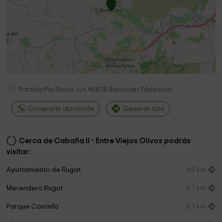
Partida Pla Nasiu, s/n
46838
Benicolet
(
Valencia
)
Compartir ubicación
Generar ruta
Cerca de Cabaña II - Entre Viejos Olivos podrás
visitar:
Ayuntamiento de Rugat
4,5 km
Merendero Rugat
5,7 km
Parque Castello
5,7 km