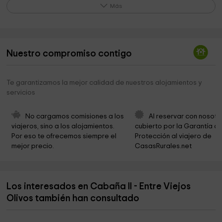
Ayuntamiento de Castelló de Rugat
5,8 km
Más
Cementerio De Castellon De Rugat
6,6 km
La Torre
6,9 km
Nuestro compromiso contigo
SALEM Park
7,6 km
circuito actividad fisica Rafol de Salem
7,6 km
Te garantizamos la mejor calidad de nuestros alojamientos y
servicios
Castillo De Lorxa
7,6 km
Ayuntamiento de Salem
7,8 km
No cargamos comisiones a los 
Al reservar con nosotr
viajeros, sino a los alojamientos. 
cubierto por la Garantía de
Parròquia Sant Miquel Arcàngel
7,9 km
Por eso te ofrecemos siempre el 
Protección al viajero de 
mejor precio.
CasasRurales.net
Museo de Energias Renovables
8,0 km
Refugi de la font Serquera
8,0 km
Los interesados en Cabaña II - Entre Viejos
Cementeri
8,5 km
Olivos también han consultado
Paraíso de la Razón
8,8 km