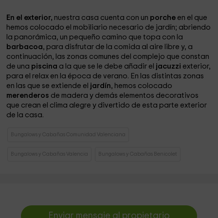
En el exterior,
nuestra casa cuenta con un
porche
en el que
hemos colocado el mobiliario necesario de jardín; abriendo
la panorámica, un pequeño camino que topa con la
barbacoa
, para disfrutar de la comida al aire libre y, a
continuación, las zonas comunes del complejo que constan
de una
piscina
a la que se le debe añadir el
jacuzzi
exterior,
para el relax en la época de verano. En las distintas zonas
en las que se extiende el
jardín
, hemos colocado
merenderos
de madera y demás elementos decorativos
que crean el clima alegre y divertido de esta parte exterior
de la casa.
Bungalows y Cabañas Comunidad Valenciana
Bungalows y Cabañas Valencia
Bungalows y Cabañas Benicolet
Enviar mensaje al propietario