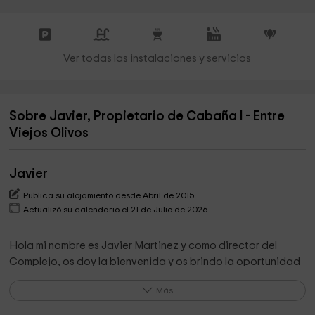
Ver todas las instalaciones y servicios
Sobre Javier, Propietario de Cabaña I - Entre
Viejos Olivos
Javier
Publica su alojamiento desde Abril de 2015
Actualizó su calendario el 21 de Julio de 2026
Hola mi nombre es Javier Martinez y como director del
Complejo, os doy la bienvenida y os brindo la oportunidad
de conocer un lugar especialmente construido para todas
Más
aquellas personas que buscan formas diferentes de
desconexión en un entorno de ensueño y rodeados de