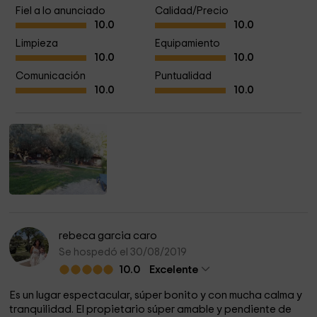
Fiel a lo anunciado
Calidad/Precio
Podemos destacar en primer lugar, nuestra proximidad con
10.0
10.0
la costa a tan solo 25 km. de las playas de Gandía y Oliva.
Limpieza
Equipamiento
10.0
10.0
También, otros lugares de interés turistico por nuestra
Comunicación
Puntualidad
buena situación en el inicio de la Vall de Albaida.
10.0
10.0
Ofrecemos prácticamente todos los servicios de un gran
hotel pero además, el huésped tiene su propia libertad y
confortabilidad en su alojamiento, con la privacidad de un
área cerrada y privada donde dispone de su propia llave
de acceso para entrar y salir del complejo cuendo le
apetece.
rebeca garcia caro
Se hospedó el 30/08/2019
10.0
Excelente
Es un lugar espectacular, súper bonito y con mucha calma y
tranquilidad. El propietario súper amable y pendiente de