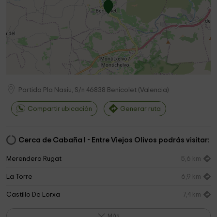
Partida Pla Nasiu, S/n
46838
Benicolet
(
Valencia
)
Compartir ubicación
Generar ruta
Cerca de Cabaña I - Entre Viejos Olivos podrás visitar:
Merendero Rugat
5,6 km
La Torre
6,9 km
Castillo De Lorxa
7,4 km
SALEM Park
7,5 km
Más