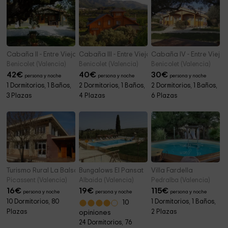
Cabaña II - Entre Viejos Olivos
Cabaña III - Entre Viejos Olivos
Cabaña IV - Entre Viejos
Benicolet (Valencia)
Benicolet (Valencia)
Benicolet (Valencia)
42
€
40
€
30
€
persona y noche
persona y noche
persona y noche
1 Dormitorios, 1 Baños,
2 Dormitorios, 1 Baños,
2 Dormitorios, 1 Baños,
3 Plazas
4 Plazas
6 Plazas
Turismo Rural La Balsa
Bungalows El Pansat
Villa Fardella
Picassent (Valencia)
Albaida (Valencia)
Pedralba (Valencia)
16
€
19
€
115
€
persona y noche
persona y noche
persona y noche
10 Dormitorios, 80
1 Dormitorios, 1 Baños,
10
Plazas
2 Plazas
opiniones
24 Dormitorios, 76