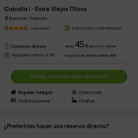
Cabaña I - Entre Viejos Olivos
Benicolet, Valencia
1
opiniones
2 RESERVAS CONFIRMADAS
45
€
Contacto directo
desde
persona y noche
Respuesta inferior a 24h
Precio fin de semana desde 180€
Enviar mensaje al propietario
Alquiler íntegro
2
personas
1
habitaciones
1
baños
¿Preferirías hacer una reserva directa?