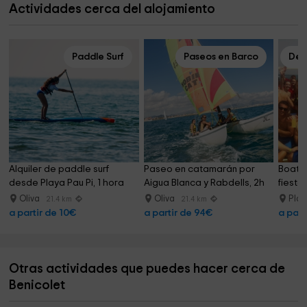
Actividades cerca del alojamiento
Paddle Surf
Paseos en Barco
Des
Alquiler de paddle surf 
Paseo en catamarán por 
Boat P
desde Playa Pau Pi, 1 hora
Aigua Blanca y Rabdells, 2h
fiesta
Oliva
Oliva
Play
21.4 km
21.4 km
a partir de 10€
a partir de 94€
a part
Otras actividades que puedes hacer cerca de
Benicolet