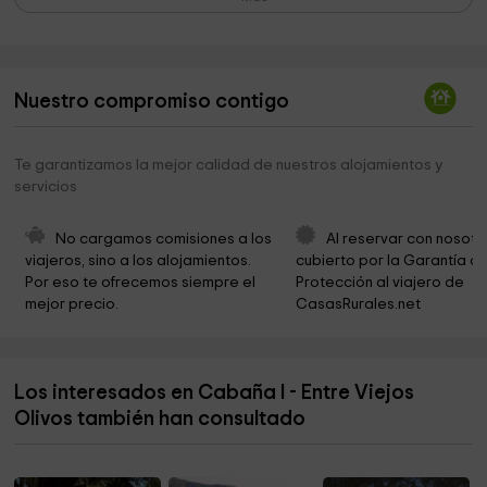
circuito actividad fisica Rafol de Salem
7,6 km
Museo de Energias Renovables
7,8 km
Nuestro compromiso contigo
Refugi de la font Serquera
7,8 km
Paraíso de la Razón
8,6 km
Te garantizamos la mejor calidad de nuestros alojamientos y
servicios
Tossal De Tarsan
8,8 km
La Rambla
9,2 km
No cargamos comisiones a los 
Al reservar con nosotr
viajeros, sino a los alojamientos. 
cubierto por la Garantía de
Finestra de la Safor
9,4 km
Por eso te ofrecemos siempre el 
Protección al viajero de 
mejor precio.
CasasRurales.net
Pasarela Sobre Río Serpis
9,5 km
Alt de la Safor
9,6 km
Los interesados en Cabaña I - Entre Viejos
Olivos también han consultado