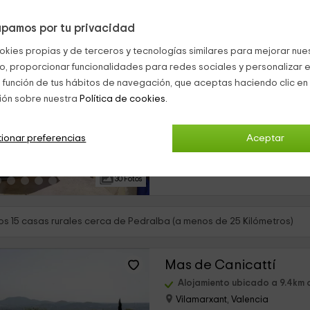
pamos por tu privacidad
Casa Rural Buenavist
okies propias y de terceros y tecnologías similares para mejorar nuest
Pedralba, Valencia
co, proporcionar funcionalidades para redes sociales y personalizar e
0 opiniones
 función de tus hábitos de navegación, que aceptas haciendo clic en 
Alquiler íntegro
ión sobre nuestra
Política de cookies.
›
2 habitaciones
Nuestra casa rural se encuentra e
ionar preferencias
Aceptar
provincia de Valencia. Una de las
destacadas de este alojamiento e
de...
30 Fotos
s 15 casas rurales cerca de Pedralba (a menos de 25 Kilómetros)
Mas de Canicattí
Alojamiento ubicado a 9.4km
Vilamarxant, Valencia