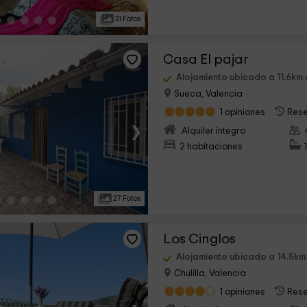
31 Fotos
Casa El pajar
Alojamiento ubicado a 11.6km
Sueca, Valencia
1 opiniones
Rese
›
Alquiler íntegro
2 habitaciones
27 Fotos
Los Cinglos
Alojamiento ubicado a 14.5km
Chulilla, Valencia
1 opiniones
Rese