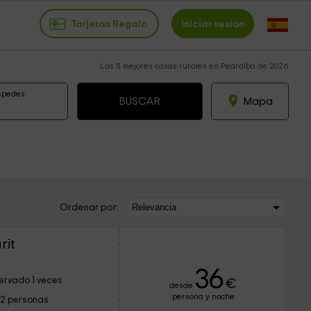
Tarjetas Regalo
Iniciar sesión
Las 5 mejores casas rurales en Pedralba de 2026
spedes
Mapa
Ordenar por:
rit
36
ervado 1 veces
€
desde
persona y noche
12 personas