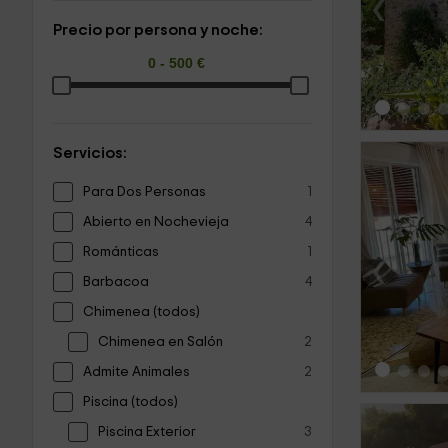
‹
Precio por persona y noche:
Servicios:
Para Dos Personas
1
Abierto en Nochevieja
4
Románticas
1
‹
Barbacoa
4
Chimenea (todos)
Chimenea en Salón
2
Admite Animales
2
Piscina (todos)
Piscina Exterior
3