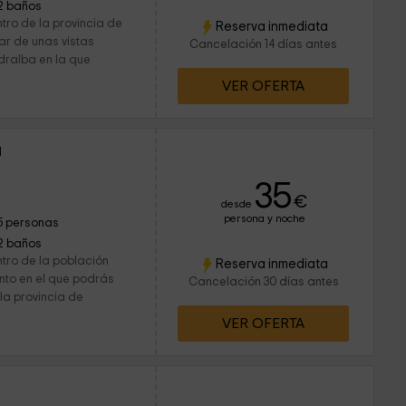
2 baños
tro de la provincia de
Reserva inmediata
ar de unas vistas
Cancelación 14 días antes
dralba en la que
VER OFERTA
a
35
€
desde
persona y noche
5 personas
2 baños
tro de la población
Reserva inmediata
nto en el que podrás
Cancelación 30 días antes
 la provincia de
VER OFERTA