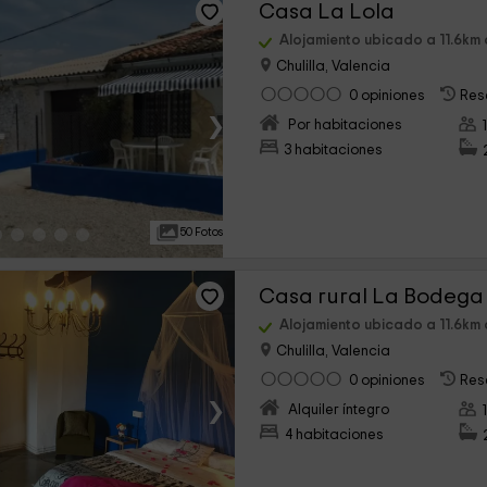
Casa La Lola
Alojamiento ubicado a 11.6km
Chulilla, Valencia
0 opiniones
Res
›
Por habitaciones
3 habitaciones
50 Fotos
Casa rural La Bodega
Alojamiento ubicado a 11.6km
Chulilla, Valencia
0 opiniones
Res
›
Alquiler íntegro
4 habitaciones