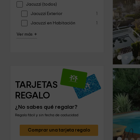
Jacuzzi (todos)
Jacuzzi Exterior
1
‹
Jacuzzi en Habitación
1
+
Ver más
TARJETAS 
REGALO
‹
¿No sabes qué regalar?
Regalo fácil y sin fecha de caducidad
Comprar una tarjeta regalo