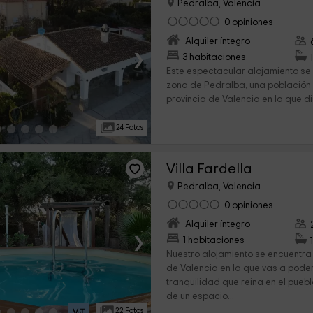
Pedralba, Valencia
0 opiniones
Alquiler íntegro
›
3 habitaciones
Este espectacular alojamiento se
zona de Pedralba, una población 
provincia de Valencia en la que di
24 Fotos
Villa Fardella
Pedralba, Valencia
0 opiniones
Alquiler íntegro
›
1 habitaciones
Nuestro alojamiento se encuentra 
de Valencia en la que vas a poder
tranquilidad que reina en el pueb
de un espacio...
22 Fotos