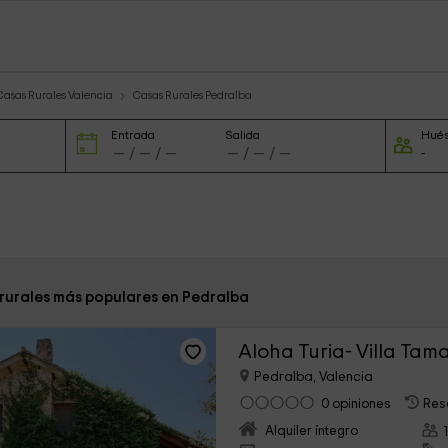
Casas Rurales Valencia
Casas Rurales Pedralba
Entrada
Salida
Hué
 rurales más populares en Pedralba
Aloha Turia- Villa Tama
Pedralba, Valencia
0 opiniones
Res
Alquiler íntegro