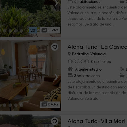
›
6 habitaciones
Este alojamiento se encuentra den
Valencia, en la que podrás disfrut
espectaculares de la zona de Pe
estamos. Se trata de una...
31 Fotos
Aloha Turia- La Casic
Pedralba, Valencia
0 opiniones
Alquiler íntegro
›
3 habitaciones
Este alojamiento se encuentra den
de Pedralba, un destino con enca
disfrutar de las mejores vistas de
Valencia. Se trata...
15 Fotos
Aloha Turia- Villa Mari