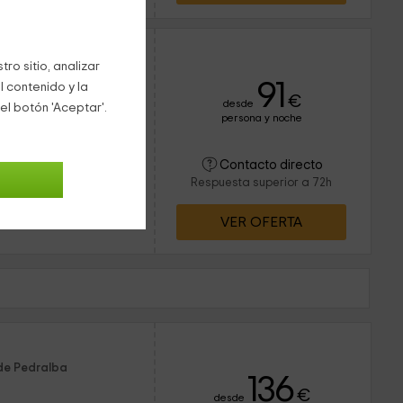
a Pedralba
ro sitio, analizar
91
l contenido y la
€
desde
el botón 'Aceptar'.
persona y noche
4 personas
1 baños
n Pedralba, en la
Contacto directo
 características más
Respuesta superior a 72h
s que ofrece servicio
VER OFERTA
 de Pedralba
136
€
desde