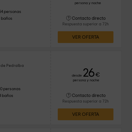
persona y noche
54 personas
Contacto directo
1 baños
Respuesta superior a 72h
VER OFERTA
a
 de Pedralba
26
€
desde
persona y noche
10 personas
Contacto directo
4 baños
Respuesta superior a 72h
VER OFERTA