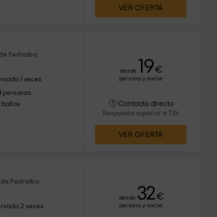
VER OFERTA
 de Pedralba
19
€
desde
persona y noche
rvado 1 veces
4 personas
Contacto directo
1 baños
Respuesta superior a 72h
VER OFERTA
 de Pedralba
32
€
desde
persona y noche
rvado 2 veces