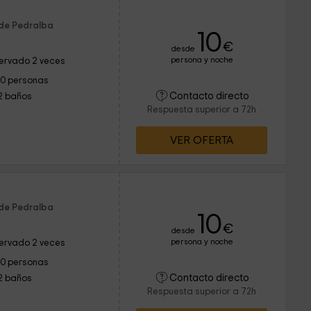
 de Pedralba
10
€
desde
persona y noche
ervado 2 veces
10 personas
Contacto directo
2 baños
Respuesta superior a 72h
VER OFERTA
 de Pedralba
10
€
desde
persona y noche
ervado 2 veces
10 personas
Contacto directo
2 baños
Respuesta superior a 72h