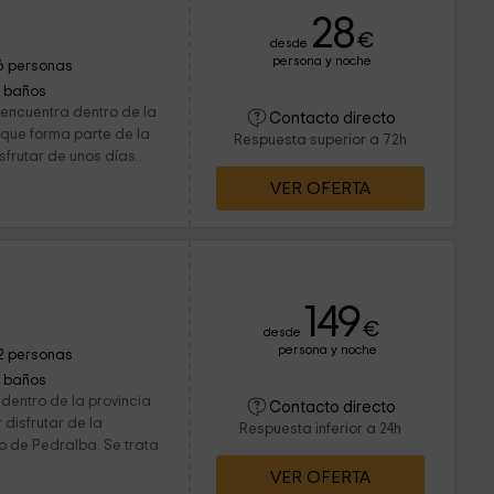
28
€
desde
persona y noche
6 personas
1 baños
 encuentra dentro de la
Contacto directo
que forma parte de la
Respuesta superior a 72h
sfrutar de unos días...
VER OFERTA
149
€
desde
persona y noche
2 personas
1 baños
dentro de la provincia
Contacto directo
 disfrutar de la
Respuesta inferior a 24h
lo de Pedralba. Se trata
VER OFERTA