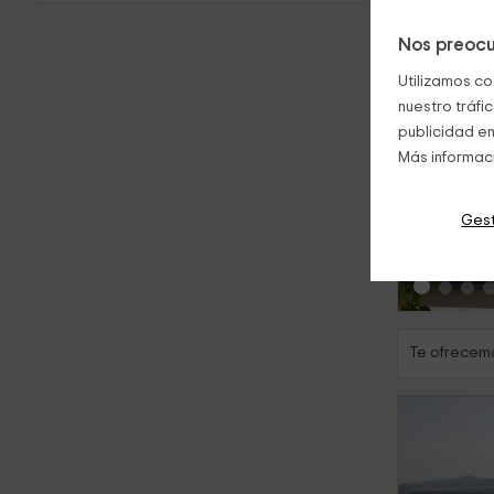
Nos preocu
Utilizamos co
nuestro tráfi
publicidad en
Más informac
‹
Gest
Te ofrecemo