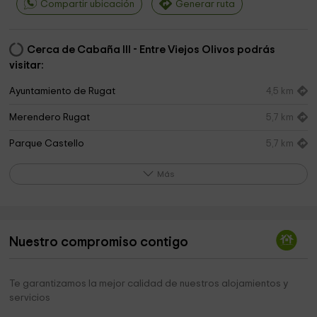
Compartir ubicación
Generar ruta
Cerca de Cabaña III - Entre Viejos Olivos podrás
visitar:
Ayuntamiento de Rugat
4,5 km
Merendero Rugat
5,7 km
Parque Castello
5,7 km
Ayuntamiento de Castelló de Rugat
5,8 km
Más
Cementerio De Castellon De Rugat
6,6 km
La Torre
6,9 km
Nuestro compromiso contigo
SALEM Park
7,6 km
circuito actividad fisica Rafol de Salem
7,6 km
Te garantizamos la mejor calidad de nuestros alojamientos y
servicios
Castillo De Lorxa
7,6 km