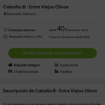
Cabaña III - Entre Viejos Olivos
Benicolet, Valencia
40
€
Contacto directo
desde
persona y noche
Respuesta inferior a 24h
Precio fin de semana desde 320€
Enviar mensaje al propietario
Alquiler íntegro
4
personas
2
habitaciones
1
baños
Descripción de Cabaña III - Entre Viejos Olivos
El alojamiento rural
se encuentra dentro de la población de