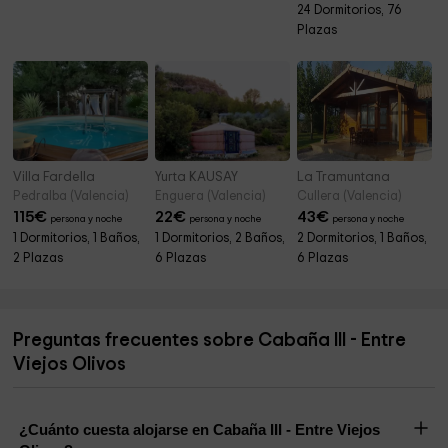
24 Dormitorios, 76
Plazas
Villa Fardella
Yurta KAUSAY
La Tramuntana
Pedralba (Valencia)
Enguera (Valencia)
Cullera (Valencia)
115
€
22
€
43
€
persona y noche
persona y noche
persona y noche
1 Dormitorios, 1 Baños,
1 Dormitorios, 2 Baños,
2 Dormitorios, 1 Baños,
2 Plazas
6 Plazas
6 Plazas
Preguntas frecuentes sobre Cabaña III - Entre
Viejos Olivos
¿Cuánto cuesta alojarse en Cabaña III - Entre Viejos