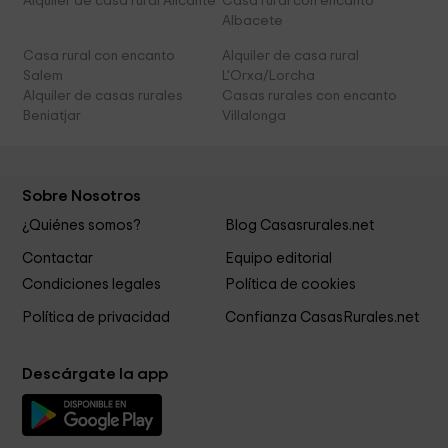
Alquiler de casa rural Alicante
Casa rural con encanto
Albacete
Casa rural con encanto
Alquiler de casa rural
Salem
L'Orxa/Lorcha
Alquiler de casas rurales
Casas rurales con encanto
Beniatjar
Villalonga
Sobre Nosotros
¿Quiénes somos?
Blog Casasrurales.net
Contactar
Equipo editorial
Condiciones legales
Política de cookies
Política de privacidad
Confianza CasasRurales.net
Descárgate la app