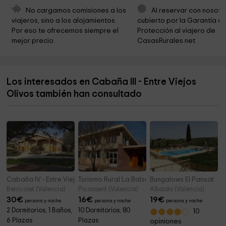
Ayuntamiento de Salem
7,8 km
No cargamos comisiones a los 
Al reservar con nosotr
viajeros, sino a los alojamientos. 
cubierto por la Garantía de
Parròquia Sant Miquel Arcàngel
7,9 km
Por eso te ofrecemos siempre el 
Protección al viajero de 
mejor precio.
CasasRurales.net
Museo de Energias Renovables
8,0 km
Refugi de la font Serquera
8,0 km
Los interesados en Cabaña III - Entre Viejos
Cementeri
8,5 km
Olivos también han consultado
Paraíso de la Razón
8,8 km
Cabaña IV - Entre Viejos Olivos
Turismo Rural La Balsa
Bungalows El Pansat
Benicolet (Valencia)
Picassent (Valencia)
Albaida (Valencia)
30
€
16
€
19
€
persona y noche
persona y noche
persona y noche
2 Dormitorios, 1 Baños,
10 Dormitorios, 80
10
6 Plazas
Plazas
opiniones