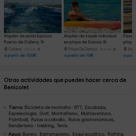
Alquiler de jetski biplaza 
Alquiler de kayak individual 
Paseo 
Puerto de Cullera, 1h
en playa de Daimús 1h
playa 
Cullera
Playa De Daimús
Xer
28.3 km
18.6 km
a partir de 100€
a partir de 10€
a part
Otras actividades que puedes hacer cerca de
Benicolet
Tierra:
Bicicleta de montaña - BTT, Escalada,
Espeleología, Golf, Montañismo, Multiaventura,
Paintball, Rutas a caballo, Rutas gastronómicas,
Senderismo - trekking, Tenis.
Agua:
Buceo, Barranquismo, Esquí acuático, Rafting,