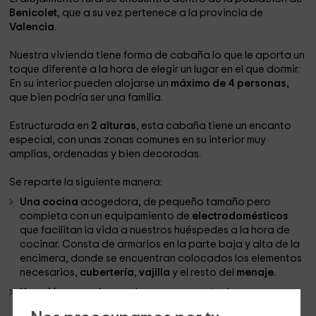
Benicolet
, que a su vez pertenece a la provincia de
Valencia
.
Nuestra vivienda tiene forma de cabaña lo que le aporta un
toque diferente a la hora de elegir un lugar en el que dormir.
En su interior pueden alojarse un
máximo de 4 personas,
que bien podría ser una familia.
Estructurada en
2 alturas
, esta cabaña tiene un encanto
especial, con unas zonas comunes en su interior muy
amplias, ordenadas y bien decoradas.
Se reparte la siguiente manera:
Una cocina
acogedora, de pequeño tamaño pero
completa con un equipamiento de
electrodomésticos
que facilitan la vida a nuestros huéspedes a la hora de
cocinar. Consta de armarios en la parte baja y alta de la
encimera, donde se encuentran colocados los elementos
necesarios,
cubertería
,
vajilla
y el resto del
menaje
.
Un salón comedor
en el que se encuentra la
mesa
, en un
color oscuro y con un conjunto de 4 sillas del mismo estilo