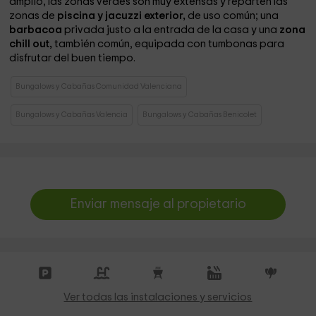
amplio, las zonas verdes son muy extensas y reparten las
zonas de
piscina y jacuzzi exterior,
de uso común; una
barbacoa
privada justo a la entrada de la casa y una
zona
chill out,
también común, equipada con tumbonas para
disfrutar del buen tiempo.
Bungalows y Cabañas Comunidad Valenciana
Bungalows y Cabañas Valencia
Bungalows y Cabañas Benicolet
Enviar mensaje al propietario
Ver todas las instalaciones y servicios