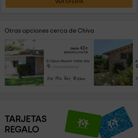
VER OFERTA
Otras opciones cerca de Chiva
42
desde
€
persona y noche
El Oasis Resort- Villas Standard
A
L' Eliana (Valencia)
8
4
2
20km
TARJETAS 
REGALO