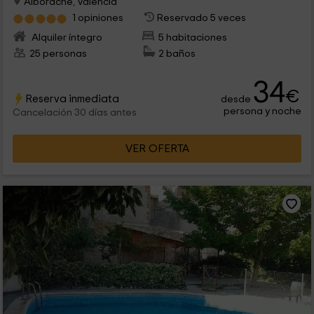
Alborache, Valencia
1 opiniones
Reservado 5 veces
Alquiler íntegro
5 habitaciones
25 personas
2 baños
34
€
Reserva inmediata
desde
persona y noche
Cancelación 30 días antes
VER OFERTA