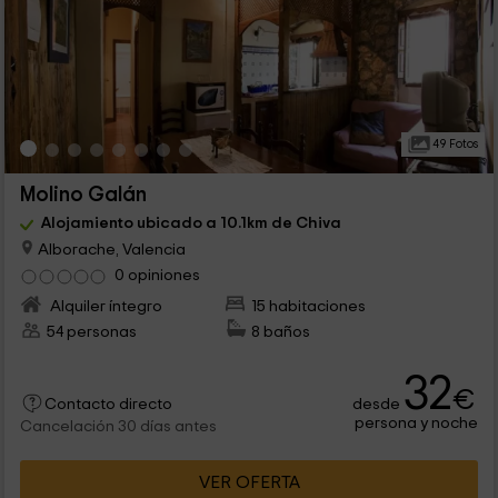
49 Fotos
Molino Galán
Alojamiento ubicado a 10.1km de Chiva
Alborache, Valencia
0 opiniones
Alquiler íntegro
15 habitaciones
54 personas
8 baños
32
€
desde
Contacto directo
persona y noche
Cancelación 30 días antes
VER OFERTA