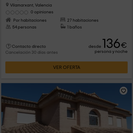
Vilamarxant, Valencia
0 opiniones
Por habitaciones
27 habitaciones
54 personas
1 baños
136
€
desde
Contacto directo
persona y noche
Cancelación 30 días antes
VER OFERTA