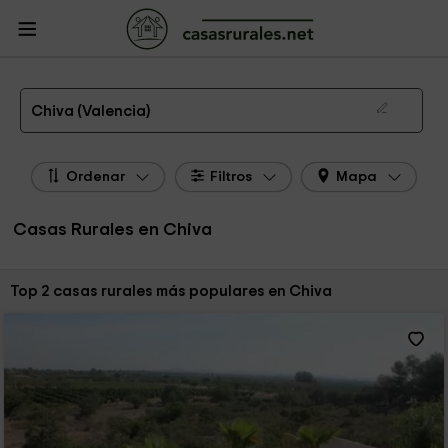
CasasRurales.net
Casas Rurales
Casas Rurales Comunidad Valenciana
Casas Rurales Valencia
Casas Rurales Chiva
Las 2 mejores casas rurales en Chiva de 2026
Chiva (Valencia)
Ordenar
Filtros
Mapa
Casas Rurales en Chiva
Ordenar por:
Top 2 casas rurales más populares en Chiva