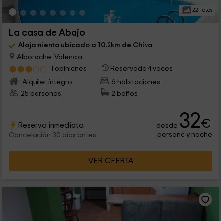
22 Fotos
La casa de Abajo
Alojamiento ubicado a 10.2km de Chiva
Alborache, Valencia
1 opiniones
Reservado 4 veces
Alquiler íntegro
6 habitaciones
25 personas
2 baños
32
€
Reserva inmediata
desde
persona y noche
Cancelación 30 días antes
VER OFERTA