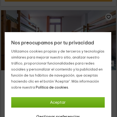
Nos preocupamos por tu privacidad
Utilizamos cookies propias y de terceros y tecnologías
similares para mejorar nuestro sitio, analizar nuestro
tráfico, proporcionar funcionalidades para redes
14 Fotos
sociales y personalizar el contenido y la publicidad en
Albergue rural ACTIO
función de tus hábitos de navegación, que aceptas
haciendo clic en el botón 'Aceptar'. Más información
Alojamiento ubicado a 10.1km de Chiva
sobre nuestra
Política de cookies.
Alborache, Valencia
0 opiniones
Por habitaciones
12 habitaciones
Aceptar
100 personas
10 baños
Gestionar preferencias