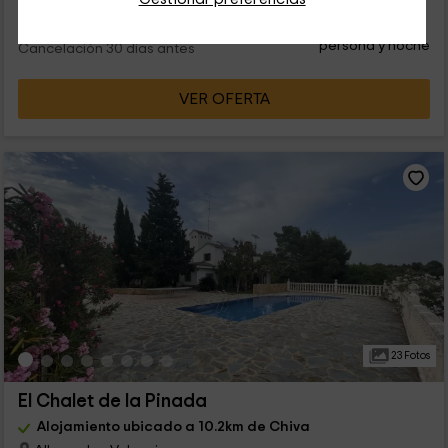
28
€
desde
Contacto directo
persona y noche
Cancelación 30 días antes
VER OFERTA
23 Fotos
El Chalet de la Pinada
Alojamiento ubicado a 10.2km de Chiva