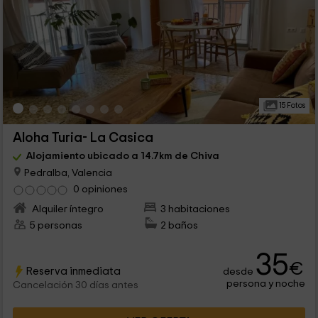
15 Fotos
Aloha Turia- La Casica
Alojamiento ubicado a 14.7km de Chiva
Pedralba, Valencia
0 opiniones
Alquiler íntegro
3 habitaciones
5 personas
2 baños
35
€
Reserva inmediata
desde
persona y noche
Cancelación 30 días antes