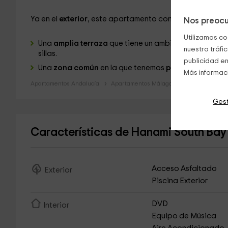
Ya en el
exterior
, este apartamento consta de:
Nos preocu
Utilizamos co
Una
amplia terraza
que tiene un ambiente de desca
nuestro tráfi
sillas.
publicidad en
Una
zona común
en la que tenemos
piscina
rodeada 
Más informac
Apartamentos Andalucía
Apartamentos Málaga
Apartamentos 
Gest
Características de Hanami South Ba
Acceso Asfaltado
Exterior
Piscina Exterior
DVD
Interior
Equipo de Música