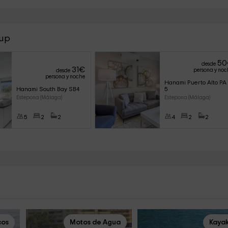
oup
50
desde
31
€
persona y noc
desde
persona y noche
Hanami Puerto Alto PA 
Hanami South Bay SB4
5
Estepona (Málaga)
Estepona (Málaga)
5
2
2
4
2
2
cos
Motos de Agua
Kaya