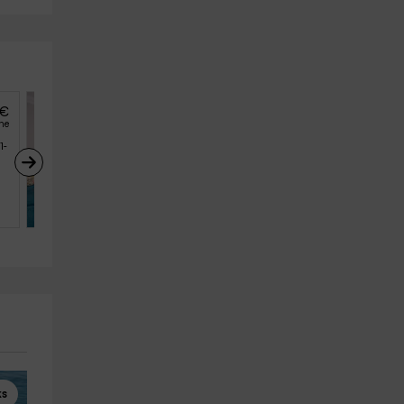
€
49
€
desde
he
persona y noche
1-
Hanami Puerto Alto PA 4-
4
Estepona (Málaga)
4
2
2
ks
Kayaks
Paseos en Barco