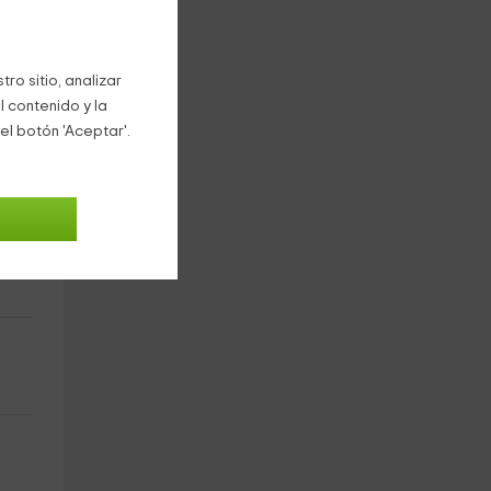
ro sitio, analizar
l contenido y la
el botón 'Aceptar'.