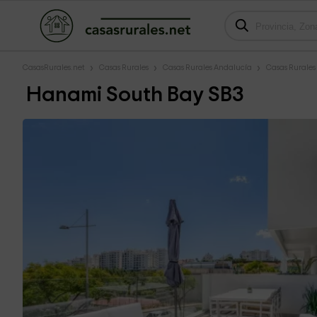
CasasRurales.net
Casas Rurales
Casas Rurales Andalucía
Casas Rurale
Hanami South Bay SB3