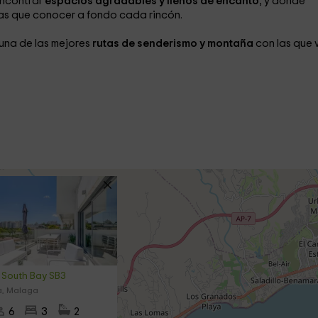
encontrar
espacios agradables y llenos de encanto
, y donde
as que conocer a fondo cada rincón.
una de las mejores
rutas de senderismo y montaña
con las que 
South Bay SB3
a, Malaga
6
3
2