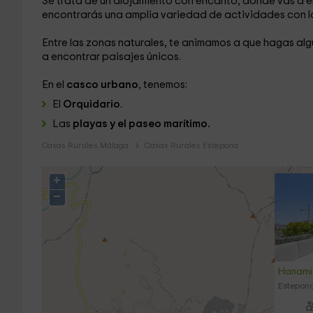
Se trata de un alojamiento con encanto, donde vas a 
encontrarás una amplia variedad de actividades con l
Entre las zonas naturales, te animamos a que hagas alg
a encontrar paisajes únicos.
En el
casco urbano
, tenemos:
El
Orquidario
.
Las
playas y el paseo marítimo.
Casas Rurales Málaga
Casas Rurales Estepona
+
−
Hanami 
Estepon