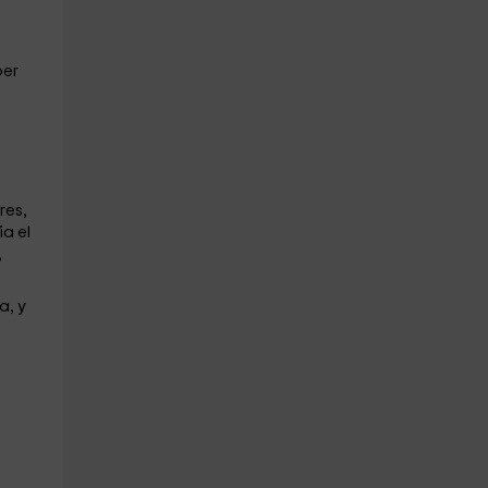
oer
res,
ia el
,
a, y
s