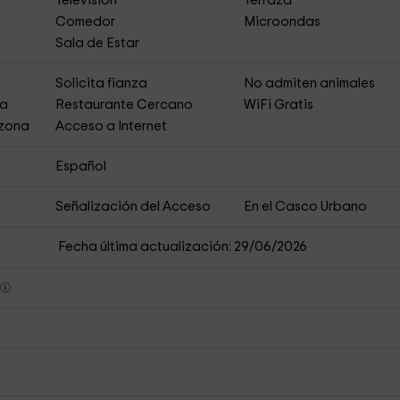
Televisión
Terraza
Comedor
Microondas
Sala de Estar
s
Solicita fianza
No admiten animales
ja
Restaurante Cercano
WiFi Gratis
 zona
Acceso a Internet
Español
Señalización del Acceso
En el Casco Urbano
Fecha última actualización: 29/06/2026
s