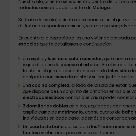
Nuestro alojamiento se encuentra dentro de la zona d
todas las comodidades dentro de
Málaga
.
Se trata de un alojamiento con encanto, en el que vas
disfrutar de espacios comunes, y otros que son privado
En cuanto a la capacidad, es una vivienda pensada p
espacios
que te detallamos a continuación:
Un amplio y
luminoso salón comedor,
que cuenta con
y que dispone de
acceso al exterior
. En el interior 
frente en el que nos encontramos con la
televisión d
equipada con
mesa de cristal
y su conjunto de sillas.
Una
cocina completa,
al lado de la sala de estar, q
que dispone de un conjunto de armarios en los que va
electrodomésticos
con los que vas a poder cocinar
3 dormitorios dobles
amplios, equipados de manera q
amplia cama de
matrimonio
, con su cuarto de
baño e
individuales en cada caso, además de contar con
ac
Un cuarto de baño
común para las 2 habitaciones d
toallas
en el interior para vuestra estancia.