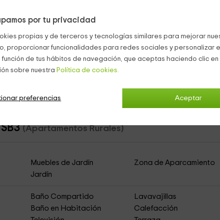
pamos por tu privacidad
okies propias y de terceros y tecnologías similares para mejorar nuest
nso equipado con
sillones
, y una
mesa de comedor
al lado, con
co, proporcionar funcionalidades para redes sociales y personalizar e
 función de tus hábitos de navegación, que aceptas haciendo clic en 
de jardines, y
hamacas
.
ión sobre nuestra
Política de cookies.
Estepona
ionar preferencias
Aceptar
y SB3
(Apartamentos Rurales)
Muebles de Jardín
Zona de Aparcamiento
Jardín
Baño Compartido
Lavavajillas
Baño en Habitación
Calefacción