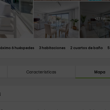
+27 fotos
áximo 6 huéspedes
3 habitaciones
2 cuartos de baño
5
Características
Mapa
3