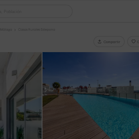
s Málaga
Casas Rurales Estepona
Compartir