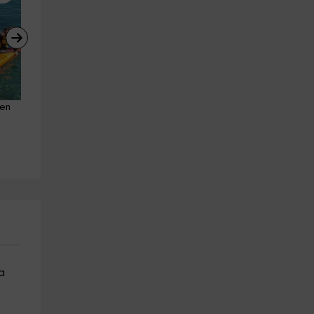
en 
Alquiler kayak desde Puerto 
Paseo en catamarán 
Banús, 1 hora
atardecer Marbella 2h adult
Marbella
Marbella
20.9 km
27.6 km
a partir de 30€
a partir de 85€
a