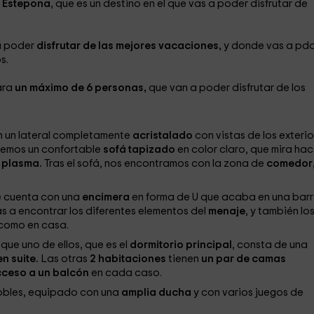
e
Estepona
, que es un destino en el que vas a poder disfrutar de
 a poder
disfrutar de las mejores vacaciones,
y donde vas a pd
s.
ara
un máximo de 6 personas,
que van a poder disfrutar de los
 un lateral completamente
acristalado
con vistas de los exterio
tenemos un confortable
sofá tapizado
en color claro, que mira hac
e plasma.
Tras el sofá, nos encontramos con la zona de
comedor
ue cuenta con una
encimera
en forma de U que acaba en una barr
s a encontrar los diferentes elementos del
menaje
, y también lo
 como en casa.
ue uno de ellos, que es el
dormitorio principal
, consta de una
n suite.
Las otras
2 habitaciones
tienen
un par de camas
ceso a un balcón
en cada caso.
obles, equipado con una
amplia ducha
y con varios juegos de