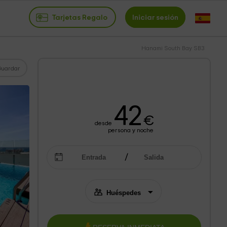
Tarjetas Regalo
Iniciar sesión
Hanami South Bay SB3
Guardar
42
€
desde
persona y noche