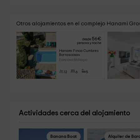
Otros alojamientos en el complejo Hanami Gr
56
€
desde
persona y noche
Hanami Finca Cumbres 
Borrascosas
Estepona (Málaga)
12
6
5
Actividades cerca del alojamiento
Banana Boat
Alquiler de Bar