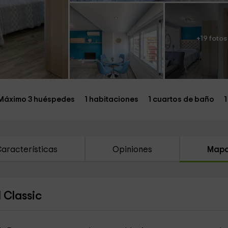
+19 fotos
Máximo 3 huéspedes
1 habitaciones
1 cuartos de baño
1
aracterísticas
Opiniones
Map
 Classic