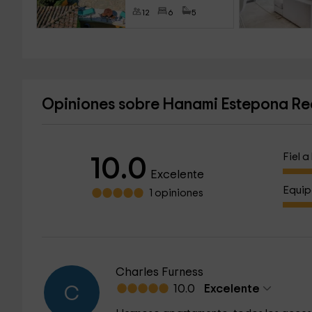
12
6
5
Opiniones sobre Hanami Estepona Rea
Fiel 
10.0
Excelente
Equip
1 opiniones
Charles Furness
10.0
Excelente
C