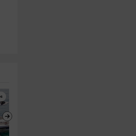
os
Banana Boat
Motos de Agua