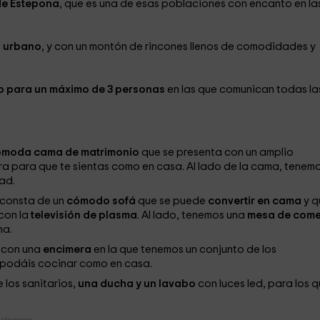
de Estepona
, que es una de esas poblaciones con encanto en la
o urbano
, y con un montón de rincones llenos de comodidades y
 para un máximo de 3 personas
en las que comunican todas la
moda cama de matrimonio
que se presenta con un amplio
a para que te sientas como en casa. Al lado de la cama, tenem
ad.
 consta de un
cómodo sofá
que se puede
convertir en cama
y q
con la
televisión de plasma
. Al lado, tenemos una
mesa de com
na.
a con una
encimera
en la que tenemos un conjunto de los
 podáis cocinar como en casa.
 los sanitarios,
una ducha y un lavabo
con luces led, para los 