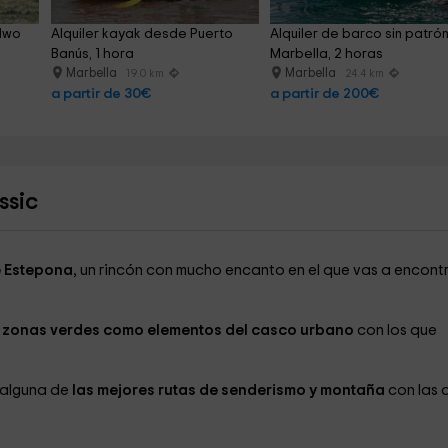
lwo 
Alquiler kayak desde Puerto 
Alquiler de barco sin patrón
Banús, 1 hora
Marbella, 2 horas
Marbella
Marbella
19.0 km
24.4 km
a partir de 30€
a partir de 200€
ssic
 Estepona
, un rincón con mucho encanto en el que vas a encont
 zonas verdes como elementos del casco urbano
con los que
 alguna de
las mejores rutas de senderismo y montaña
con las 