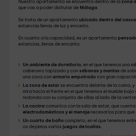
Nuestro apartamento se encuentra dentro de la
zona 
que vas a poder disfrutar de
Málaga
.
Se trata de un apartamento
ubicado dentro del casc
estancias llenas de luz y encanto.
En cuanto a la capacidad, es un apartamento
pensado
estancias, llenas de encanto:
Un ambiente de dormitorio
, en el que tenemos una
có
cabecero tapizado y con
sábanas y mantas
de sobr
una zona con
armario empotrado
con gran capacid
La zona de estar
se encuentra delante de la cama, y
mira hacia el frente en el que tenemos el mueble bajo 
redonda con su conjunto de sillas al lado de la venta
La cocina
comunica con la sala de estar, que cuent
electrodomésticos y el menaje
necesarios para que
Un cuarto de baño
completo, en el que tenemos entre
os dejamos varios
juegos de toallas.