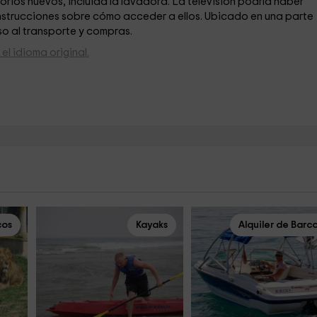
ios nuevos, incluida la lavadora. La televisión podría haber
instrucciones sobre cómo acceder a ellos. Ubicado en una parte
o al transporte y compras.
el idioma original.
cos
Kayaks
Alquiler de Barc