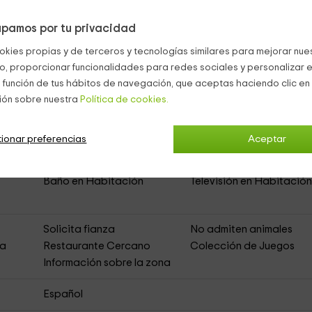
Estepona
pamos por tu privacidad
okies propias y de terceros y tecnologías similares para mejorar nuest
Real Classic
(Apartamentos Rurales)
co, proporcionar funcionalidades para redes sociales y personalizar e
 función de tus hábitos de navegación, que aceptas haciendo clic en 
ión sobre nuestra
Política de cookies.
to
Acceso Asfaltado
ionar preferencias
Aceptar
Microondas
Comedor
Televisión
Sala de Estar
Baño en Habitación
Televisión en Habitació
Solicita fianza
No admiten animales
ja
Restaurante Cercano
Colección de Juegos
Información sobre la zona
Español