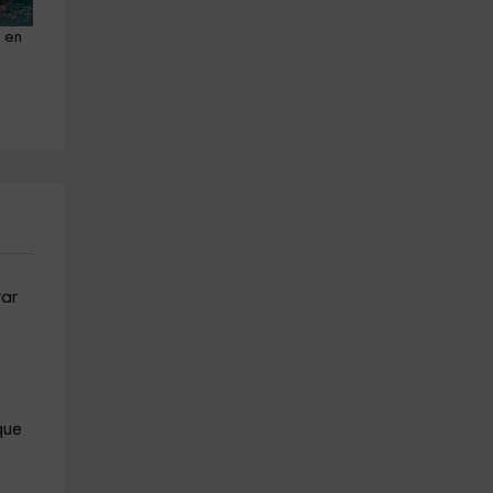
 en 
Sesión en banana boat en 
Alquiler de jetski biplaza Pue
Estepona 15 minutos
Sotogrande 45min
Estepona
Sotogrande
3.6 km
18.9 km
a partir de 20€
a partir de 120€
rar
que