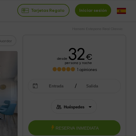
Tarjetas Regalo
Iniciar sesión
Hanami Estepona Real Classic
Guardar
32
€
desde
persona y noche
1
opiniones
RESERVA INMEDIATA