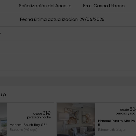
Señalización del Acceso
En el Casco Urbano
Fecha última actualización: 29/06/2026
oup
50
desde
31
€
persona y noc
desde
persona y noche
Hanami Puerto Alto PA 
Hanami South Bay SB4
5
Estepona (Málaga)
Estepona (Málaga)