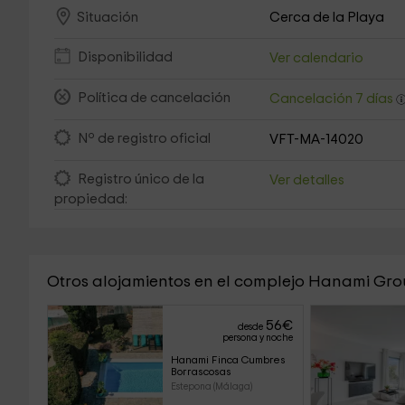
Cerca de la Playa
Situación
Disponibilidad
Ver calendario
Política de cancelación
Cancelación 7 días
Nº de registro oficial
VFT-MA-14020
Registro único de la
Ver detalles
propiedad:
Otros alojamientos en el complejo Hanami Gr
56
€
desde
persona y noche
Hanami Finca Cumbres 
Borrascosas
Estepona (Málaga)