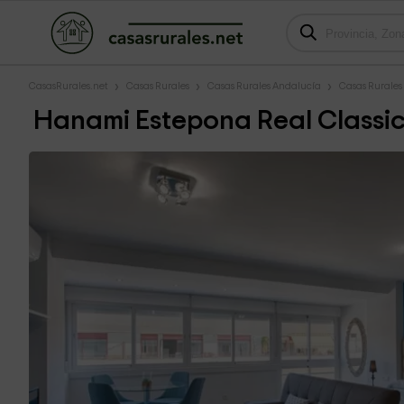
CasasRurales.net
Casas Rurales
Casas Rurales Andalucía
Casas Rurale
Hanami Estepona Real Classi