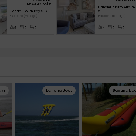
persona y noche
Hanami Puerto Alto PA 
Hanami South Bay SB4
5
Estepona (Málaga)
Estepona (Málaga)
5
2
2
4
2
2
aks
Banana Boat
Banana Bo