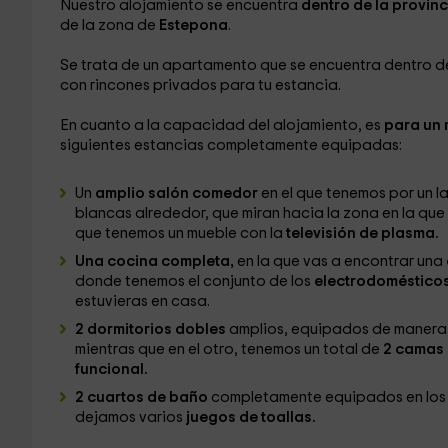
Nuestro alojamiento se encuentra
dentro de la provin
de la zona de
Estepona
.
Se trata de un apartamento que se encuentra dentro 
con rincones privados para tu estancia.
En cuanto a la capacidad del alojamiento, es
para un 
siguientes estancias completamente equipadas:
Un
amplio salón comedor
en el que tenemos por un l
blancas alrededor, que miran hacia la zona en la que 
que tenemos un mueble con la
televisión de plasma.
Una cocina completa,
en la que vas a encontrar una
donde tenemos el conjunto de los
electrodomésticos
estuvieras en casa.
2 dormitorios dobles
amplios, equipados de manera 
mientras que en el otro, tenemos un total de
2 camas 
funcional.
2 cuartos de baño
completamente equipados en los 
dejamos varios
juegos de toallas.