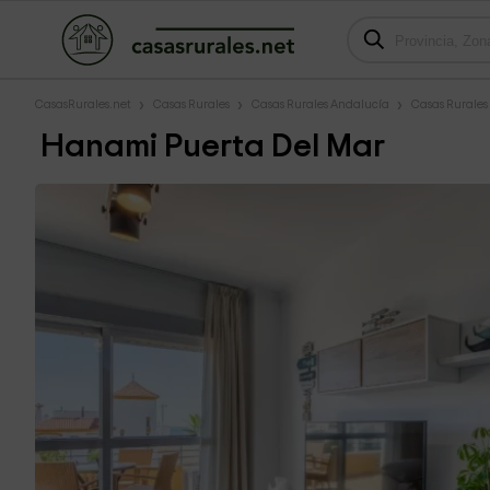
CasasRurales.net
Casas Rurales
Casas Rurales Andalucía
Casas Rurale
Hanami Puerta Del Mar