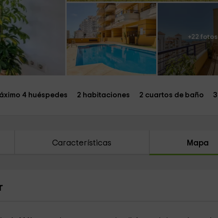
+22 fotos
áximo 4 huéspedes
2 habitaciones
2 cuartos de baño
3
Características
Mapa
r