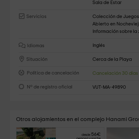
Sala de Estar
Colección de Juego
Servicios
Abierto en Nochevie
Información sobre la
Inglés
Idiomas
Cerca de la Playa
Situación
Política de cancelación
Cancelación 30 día
Nº de registro oficial
VUT-MA-49890
Otros alojamientos en el complejo Hanami Gr
56
€
desde
persona y noche