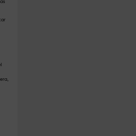
tas
tar
l
era,