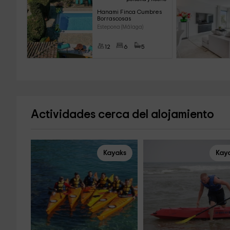
Hanami Finca Cumbres 
Borrascosas
Estepona (Málaga)
12
6
5
Actividades cerca del alojamiento
Kayaks
Kay