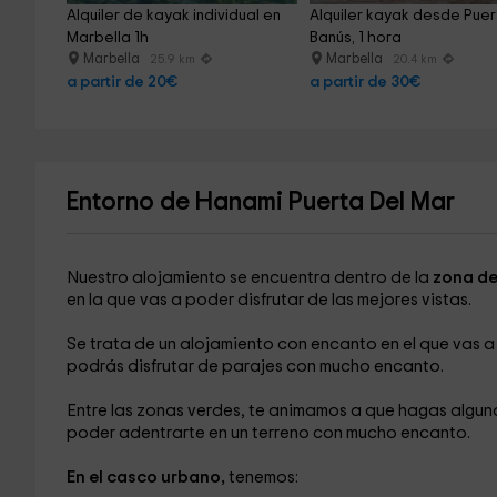
Alquiler de kayak individual en 
Alquiler kayak desde Puer
Marbella 1h
Banús, 1 hora
Marbella
Marbella
25.9 km
20.4 km
a partir de 20€
a partir de 30€
Entorno de Hanami Puerta Del Mar
Nuestro alojamiento se encuentra dentro de la
zona de
en la que vas a poder disfrutar de las mejores vistas.
Se trata de un alojamiento con encanto en el que vas 
podrás disfrutar de parajes con mucho encanto.
Entre las zonas verdes, te animamos a que hagas algun
poder adentrarte en un terreno con mucho encanto.
En el casco urbano,
tenemos: