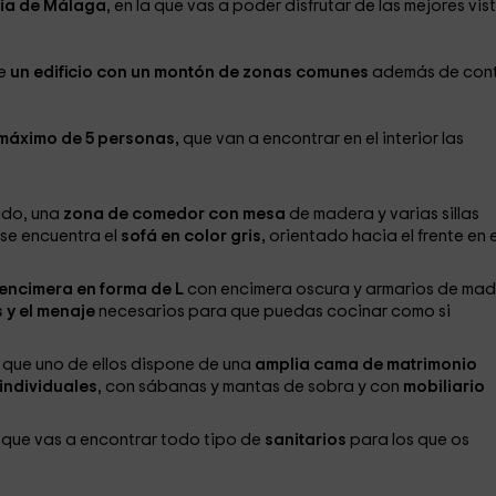
cia de Málaga
, en la que vas a poder disfrutar de las mejores vis
de
un edificio con un montón de zonas comunes
además de con
máximo de 5 personas,
que van a encontrar en el interior las
ado, una
zona de comedor con mesa
de madera y varias sillas
se encuentra el
sofá en color gris,
orientado hacia el frente en e
encimera en forma de L
con encimera oscura y armarios de mad
 y el menaje
necesarios para que puedas cocinar como si
que uno de ellos dispone de una
amplia cama de matrimonio
individuales
, con sábanas y mantas de sobra y con
mobiliario
que vas a encontrar todo tipo de
sanitarios
para los que os