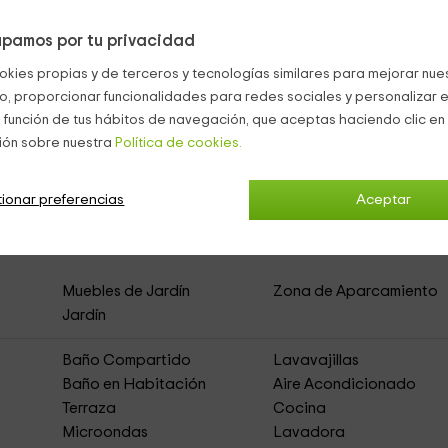
pamos por tu privacidad
okies propias y de terceros y tecnologías similares para mejorar nuest
co, proporcionar funcionalidades para redes sociales y personalizar e
 función de tus hábitos de navegación, que aceptas haciendo clic en 
Estepona
ión sobre nuestra
Política de cookies.
ionar preferencias
Aceptar
l Mar
(Apartamentos Rurales)
Muebles de Jardín
Zona de Aparcamiento
Jardín
Baño Compartido
Lavavajillas
Baño en Habitación
Aire Acondicionado
Terraza
Cocina
Microondas
Lavadora