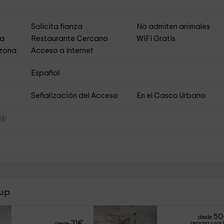
s
Solicita fianza
No admiten animales
ja
Restaurante Cercano
WiFi Gratis
 zona
Acceso a Internet
Español
Señalización del Acceso
En el Casco Urbano
s
oup
50
desde
31
€
persona y noc
desde