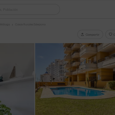
s Málaga
Casas Rurales Estepona
Compartir