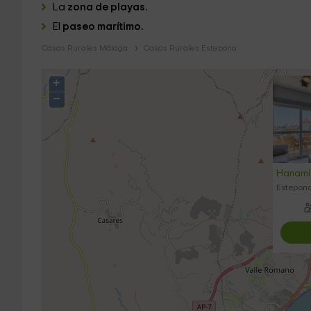
La
zona de playas.
El
paseo marítimo.
Casas Rurales Málaga
Casas Rurales Estepona
+
−
Hanami 
Estepon