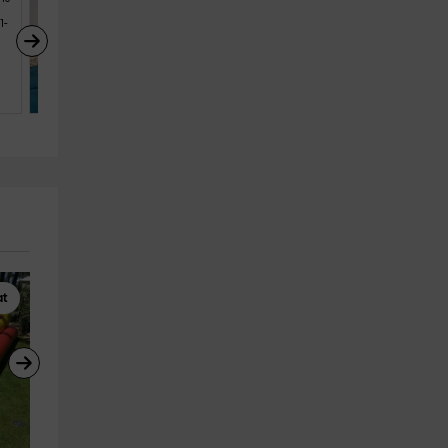
1-
Hanami Puerto Alto PA 4-
4
Estepona (Málaga)
4
2
2
at
Kitesurf
Alquiler de Barcos