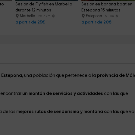
to 
Sesión de Fly fish en Marbella 
Sesión en banana boat en 
durante 12 minutos
Estepona 15 minutos
Marbella
Estepona
25.9 km
5.1 km
a partir de 25€
a partir de 20€
 Estepona
, una población que pertenece a la
proivncia de Má
a encontrar
un montón de servicios y actividades
con las que
a de las
mejores rutas de senderismo y montaña c
on las que va